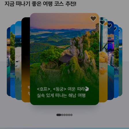
지금 떠나기 좋은 여행 코스 추천!
<호프>, <동궁> 여운 따라🎬
로컬 감성 수집!
우리말이 더 재미있어지는
뚜벅이 여행자 주목🚶
백제의 숨결을 따라,
<호프>, <동궁> 여운 따라🎬
로컬 감성 수집!
우리말이 더 재미있어지는
숲길부터 천년 고찰까지!
뚜벅이 여행자 주목🚶
백제의 숨결을 따라,
숲길부터 천년 고찰까지!
숲길부터 천년 고찰까지!
뚜벅이 여행자 주목🚶
우리말이 더 재미있어지는
백제의 숨결을 따라,
로컬 감성 수집!
<호프>, <동궁> 여운 따라🎬
실속 있게 떠나는 해남 여행
전국 로컬 기념품숍 3곳⭐
세종 한글 여행
양양 1박 2일 코스
부여에서 만나는 여름
실속 있게 떠나는 해남 여행
전국 로컬 기념품숍 3곳⭐
세종 한글 여행
마음에 쉼을 더하는 부안
양양 1박 2일 코스
부여에서 만나는 여름
마음에 쉼을 더하는 부안
마음에 쉼을 더하는 부안
양양 1박 2일 코스
세종 한글 여행
부여에서 만나는 여름
전국 로컬 기념품숍 3곳⭐
실속 있게 떠나는 해남 여행