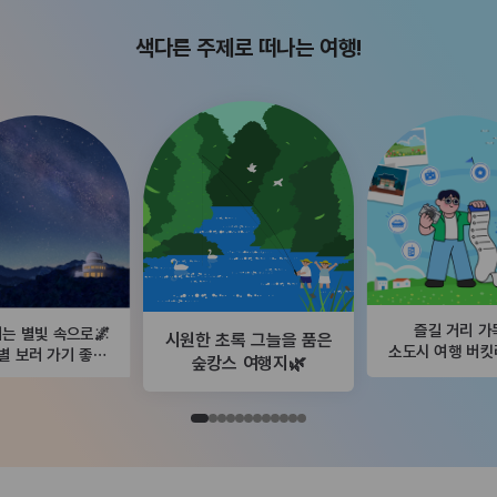
색다른 주제로 떠나는 여행!
즐길 거리 가
는 별빛 속으로🌌
시원한 초록 그늘을 품은
소도시 여행 버
별 보러 가기 좋은
숲캉스 여행지🌿
곳