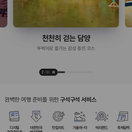
천천히 걷는 담양
뚜벅이로 즐기는 감성 충전 코스
3
/
10
완벽한 여행 준비를 위한
구석구석 서비스
디지털
대한민국
맛집차트
가볼래-터
배지랜드
축제달력