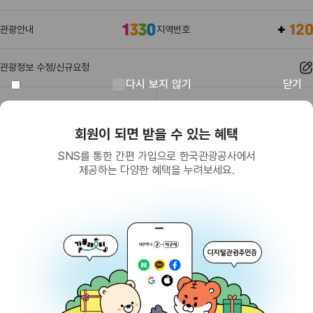
관광안내
지역번호
관광정보 수정/신규요청
다시 보지 않기
닫기
관광정보
유관기관
회원이 되면 받을 수 있는 혜택
SNS를 통한 간편 가입으로 한국관광공사에서
제공하는 다양한 혜택을 누려보세요.
(26464) 강원특별자치도 원주시 세계로 10
대표전화
033-738-3000 (유료, 평일 09시~18시)
사업자등록번호
202-81-50707
통신판매업신고
제2009-서울중구-1234호
이용 가이드
찾아오시는 길