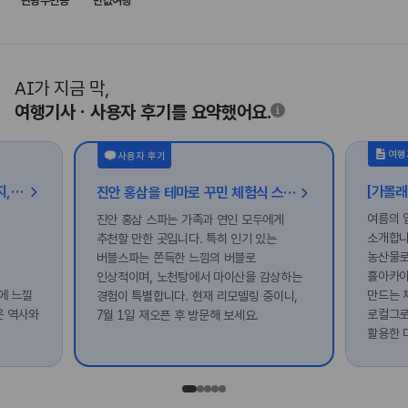
관광주민증
반값여행
AI가 지금 막,
여행기사ㆍ사용자 후기를 요약했어요.
여행
사용자 후기
한옥 골목따라 만나는 감성 여행지, 전주 한옥마을 속 숨은 보물 찾기
진안 홍삼을 테마로 꾸민 체험식 스파, 진안 홍삼스파
여름의 
진안 홍삼 스파는 가족과 연인 모두에게
소개합니
추천할 만한 곳입니다. 특히 인기 있는
농산물로
버블스파는 쫀득한 느낌의 버블로
흘아카이
인상적이며, 노천탕에서 마이산을 감상하는
에 느낄
만드는 
경험이 특별합니다. 현재 리모델링 중이니,
은 역사와
로컬그로
7월 1일 재오픈 후 방문해 보세요.
활용한 
있어요.
떠나보세