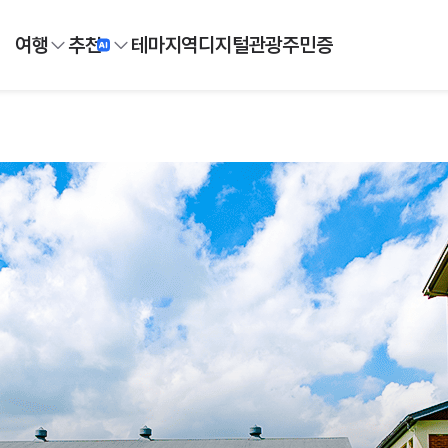
여행
추천
테마
지역
디지털
관광주민증