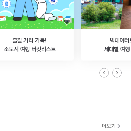
즐길 거리 가득!
빅데이터
소도시 여행 버킷리스트
세대별 여행
더보기