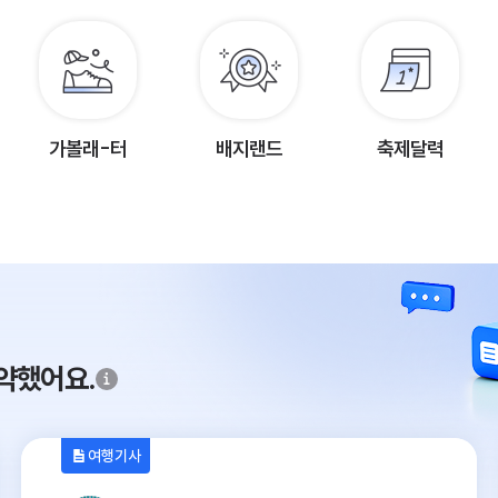
가볼래-터
배지랜드
축제달력
약했어요.
여행기사