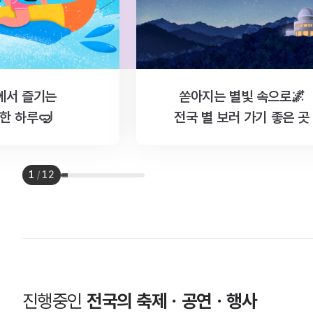
에서 즐기는
쏟아지는 별빛 속으로🌌
한 하루🤿
전국 별 보러 가기 좋은 곳
1
/
12
진행중인
전국의 축제ㆍ공연ㆍ행사