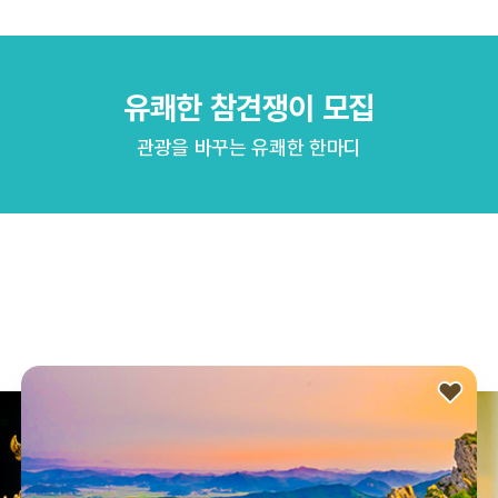
유쾌한 참견쟁이 모집
관광을 바꾸는 유쾌한 한마디