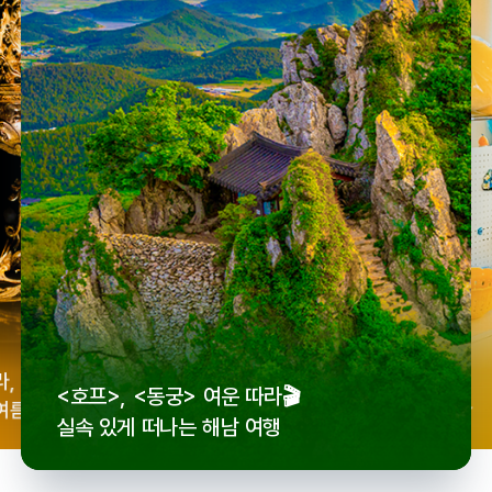
우리
라,
로컬 감성 수집!
<호프>, <동궁> 여운 따라🎬
세종
여름
전국 로컬 기념품숍 3곳⭐
실속 있게 떠나는 해남 여행