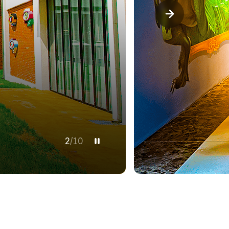
3
/
10