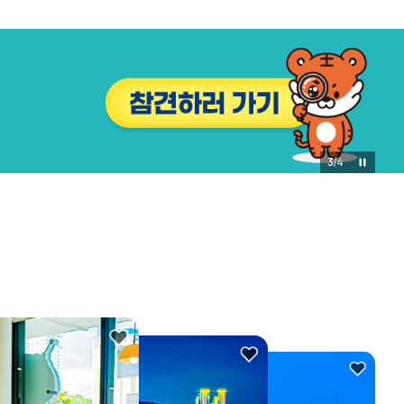
3
/
4