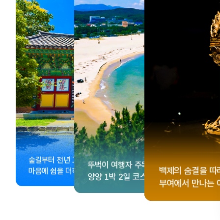
, <동궁> 여운 따라🎬
성 수집!
이 더 재미있어지는
숲길부터 천년 고찰까지!
뚜벅이 여행자 주목🚶
게 떠나는 해남 여행
컬 기념품숍 3곳⭐
글 여행
백제의 숨결을 따
마음에 쉼을 더하는 부안
양양 1박 2일 코스
부여에서 만나는 