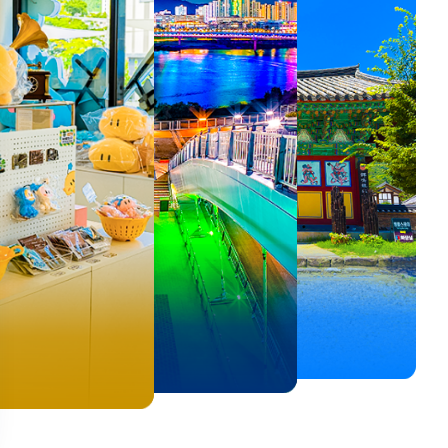
뚜벅이 여행자 주목🚶
백제의 숨결을 따라,
<호프>, <동궁> 여운 따라🎬
로컬 감성 수집!
우리말이 더 재미있어지는
숲길부터 천년 고찰까지!
뚜벅이 여행자 주목🚶
백제의 숨결을 따라,
숲길부터 천년 고찰까지!
말이 더 재미있어지는
양양 1박 2일 코스
부여에서 만나는 여름
실속 있게 떠나는 해남 여행
전국 로컬 기념품숍 3곳⭐
세종 한글 여행
마음에 쉼을 더하는 부안
양양 1박 2일 코스
부여에서 만나는 여름
마음에 쉼을 더하는 부안
 한글 여행