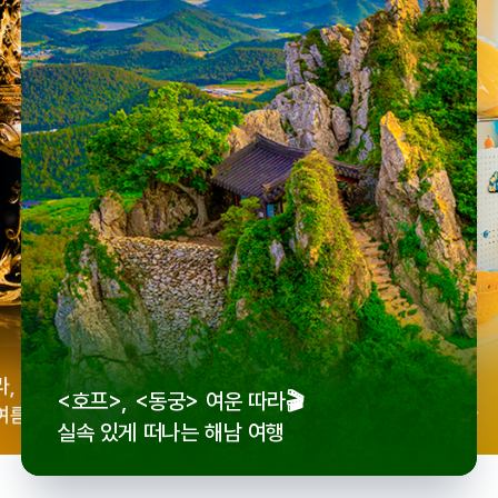
우리
라,
로컬 감성 수집!
<호프>, <동궁> 여운 따라🎬
세종
여름
전국 로컬 기념품숍 3곳⭐
실속 있게 떠나는 해남 여행