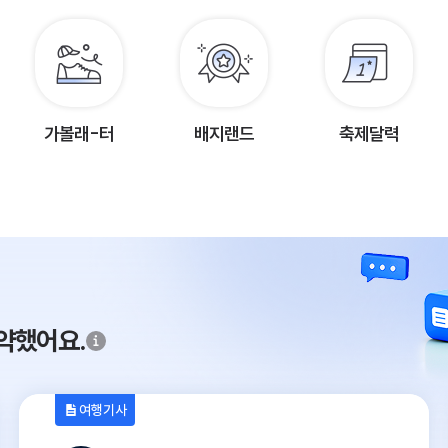
가볼래-터
배지랜드
축제달력
약했어요.
여행기사