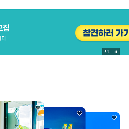
3
/
4