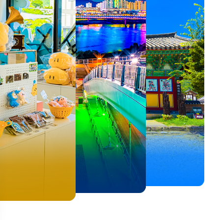
뚜벅이 여행자 주목🚶
백제의 숨결을 따라,
<호프>, <동궁> 여운 따라🎬
로컬 감성 수집!
우리말이 더 재미있어지는
숲길부터 천년 고찰까지!
뚜벅이 여행자 주목🚶
백제의 숨결을 따라,
숲길부터 천년 고찰까지!
말이 더 재미있어지는
양양 1박 2일 코스
부여에서 만나는 여름
실속 있게 떠나는 해남 여행
전국 로컬 기념품숍 3곳⭐
세종 한글 여행
마음에 쉼을 더하는 부안
양양 1박 2일 코스
부여에서 만나는 여름
마음에 쉼을 더하는 부안
 한글 여행