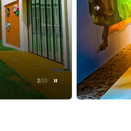
3
/
10