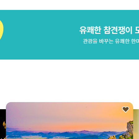
유쾌한 참견쟁이 모집
관광을 바꾸는 유쾌한 한마디