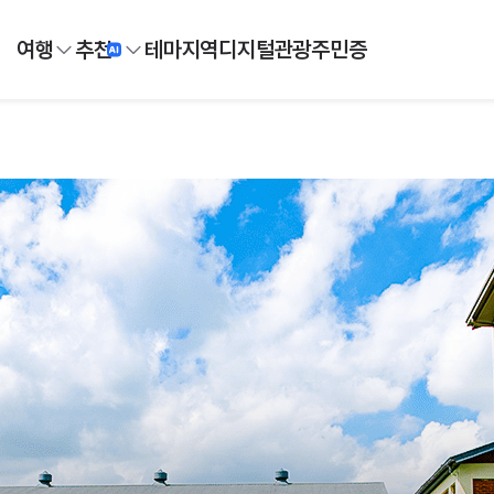
여행
추천
테마
지역
디지털
관광주민증