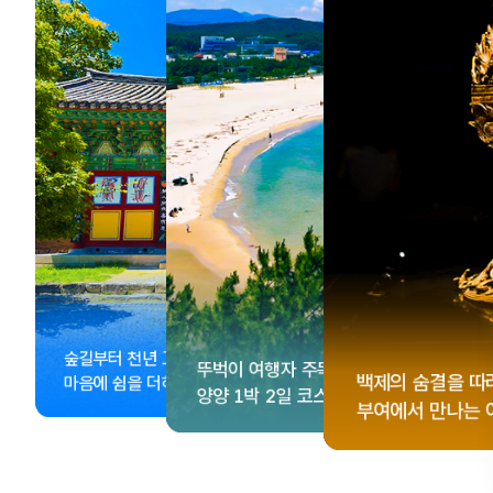
, <동궁> 여운 따라🎬
성 수집!
이 더 재미있어지는
숲길부터 천년 고찰까지!
뚜벅이 여행자 주목🚶
게 떠나는 해남 여행
컬 기념품숍 3곳⭐
글 여행
백제의 숨결을 따
마음에 쉼을 더하는 부안
양양 1박 2일 코스
부여에서 만나는 