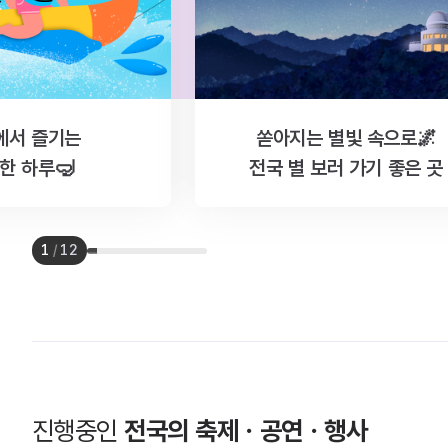
에서 즐기는
쏟아지는 별빛 속으로🌌
한 하루🤿
전국 별 보러 가기 좋은 곳
1
/
12
진행중인
전국의 축제ㆍ공연ㆍ행사