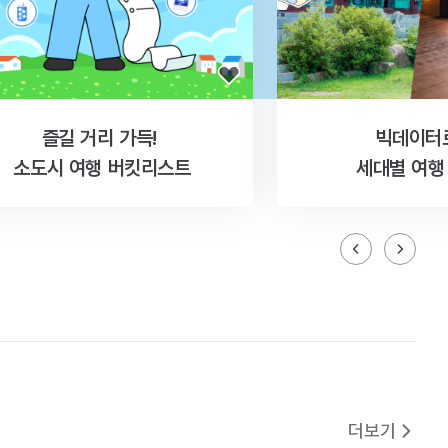
즐길 거리 가득!
빅데이터
소도시 여행 버킷리스트
세대별 여행
더보기