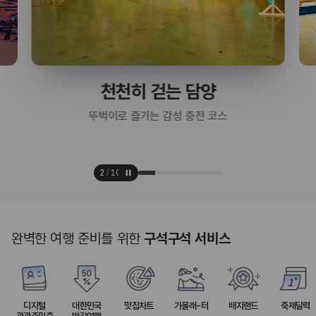
천천히 걷는 담양
뚜벅이로 즐기는 감성 충전 코스
2
/
10
완벽한 여행 준비를 위한
구석구석 서비스
디지털
대한민국
맛집차트
가볼래-터
배지랜드
축제달력