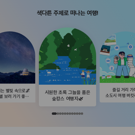
색다른 주제로 떠나는 여행!
즐길 거리 가
는 별빛 속으로🌌
시원한 초록 그늘을 품은
소도시 여행 버
별 보러 가기 좋은
숲캉스 여행지🌿
곳