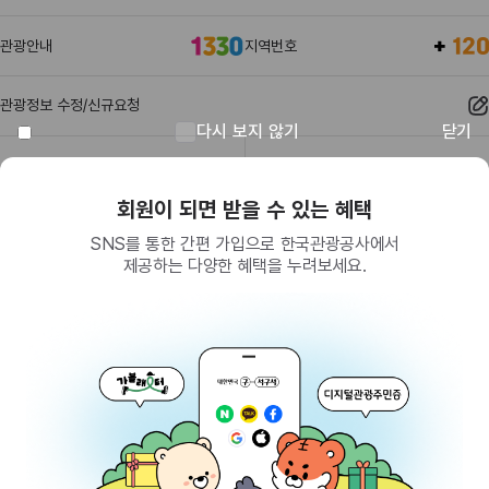
관광안내
지역번호
관광정보 수정/신규요청
다시 보지 않기
닫기
관광정보
유관기관
회원이 되면 받을 수 있는 혜택
SNS를 통한 간편 가입으로 한국관광공사에서
제공하는 다양한 혜택을 누려보세요.
(26464) 강원특별자치도 원주시 세계로 10
대표전화
033-738-3000 (유료, 평일 09시~18시)
사업자등록번호
202-81-50707
통신판매업신고
제2009-서울중구-1234호
이용 가이드
찾아오시는 길