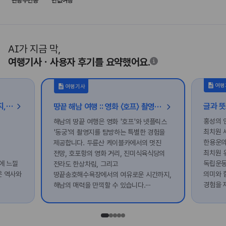
관광주민증
반값여행
AI가 지금 막,
여행기사ㆍ사용자 후기를 요약했어요.
여행
여행기사
한옥 골목따라 만나는 감성 여행지, 전주 한옥마을 속 숨은 보물 찾기
땅끝 해남 여행 :: 영화 〈호프〉 촬영지 남창리부터 넷플릭스 〈동궁〉 촬영지 도솔암 등
홍성의 
해남의 땅끝 여행은 영화 '호프'와 넷플릭스
최치원 
'동궁'의 촬영지를 탐방하는 특별한 경험을
한용운의
제공합니다. 두륜산 케이블카에서의 멋진
최치원 
전망, 호포항의 영화 거리, 진미식육식당의
에 느낄
독립운동
전라도 한상차림, 그리고
은 역사와
의미와 
땅끝송호해수욕장에서의 여유로운 시간까지,
경험을 
해남의 매력을 만끽할 수 있습니다.
마지막으로 도솔암에서의 아름다운 노을을
감상하며 하루를 마무리해보세요.