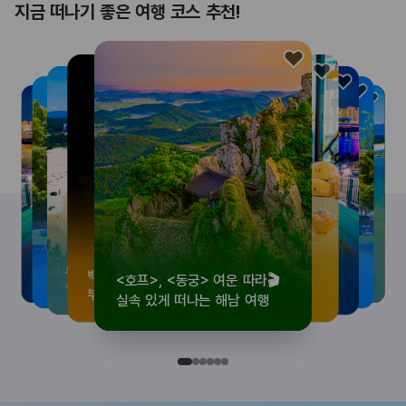
지금 떠나기 좋은 여행 코스 추천!
<호프>, <동궁> 여운 따라🎬
로컬 감성 수집!
우리말이 더 재미있어지는
뚜벅이 여행자 주목🚶
백제의 숨결을 따라,
<호프>, <동궁> 여운 따라🎬
로컬 감성 수집!
우리말이 더 재미있어지는
숲길부터 천년 고찰까지!
뚜벅이 여행자 주목🚶
백제의 숨결을 따라,
숲길부터 천년 고찰까지!
숲길부터 천년 고찰까지!
뚜벅이 여행자 주목🚶
우리말이 더 재미있어지는
백제의 숨결을 따라,
로컬 감성 수집!
<호프>, <동궁> 여운 따라🎬
실속 있게 떠나는 해남 여행
전국 로컬 기념품숍 3곳⭐
세종 한글 여행
양양 1박 2일 코스
부여에서 만나는 여름
실속 있게 떠나는 해남 여행
전국 로컬 기념품숍 3곳⭐
세종 한글 여행
마음에 쉼을 더하는 부안
양양 1박 2일 코스
부여에서 만나는 여름
마음에 쉼을 더하는 부안
마음에 쉼을 더하는 부안
양양 1박 2일 코스
세종 한글 여행
부여에서 만나는 여름
전국 로컬 기념품숍 3곳⭐
실속 있게 떠나는 해남 여행