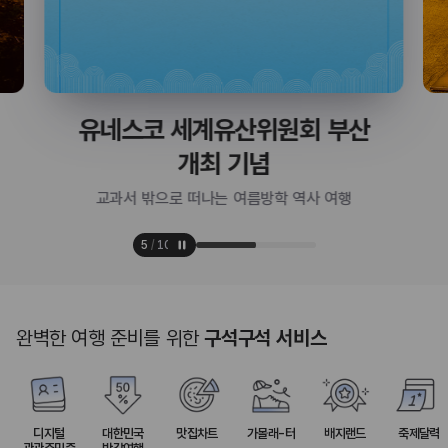
당근 말고도 매력 한가득🥕
느긋하게 즐기는 제주 구좌 여행
6
/
10
완벽한 여행 준비를 위한
구석구석 서비스
디지털
대한민국
맛집차트
가볼래-터
배지랜드
축제달력