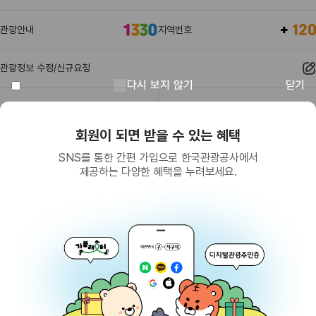
관광안내
지역번호
관광정보 수정/신규요청
다시 보지 않기
닫기
관광정보
유관기관
회원이 되면 받을 수 있는 혜택
SNS를 통한 간편 가입으로 한국관광공사에서
제공하는 다양한 혜택을 누려보세요.
(26464) 강원특별자치도 원주시 세계로 10
대표전화
033-738-3000 (유료, 평일 09시~18시)
사업자등록번호
202-81-50707
통신판매업신고
제2009-서울중구-1234호
이용 가이드
찾아오시는 길