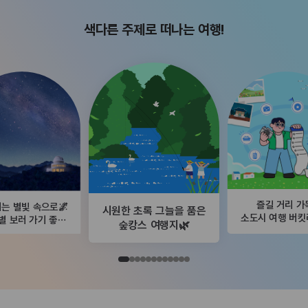
색다른 주제로 떠나는 여행!
즐길 거리 가
는 별빛 속으로🌌
시원한 초록 그늘을 품은
소도시 여행 버
별 보러 가기 좋은
숲캉스 여행지🌿
곳