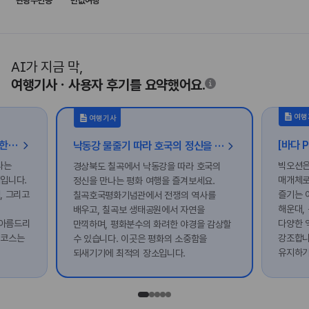
관광주민증
반값여행
AI가 지금 막,
여행기사ㆍ사용자 후기를 요약했어요.
여행
여행기사
성밖숲에서 펼쳐진 밤의 축제, 대한민국 밤밤페스타
낙동강 물줄기 따라 호국의 정신을 만나는 칠곡 평화 여행
타는
빅오션은
경상북도 칠곡에서 낙동강을 따라 호국의
제입니다.
매개체로
정신을 만나는 평화 여행을 즐겨보세요.
, 그리고
즐기는 
칠곡호국평화기념관에서 전쟁의 역사를
해운대,
배우고, 칠곡보 생태공원에서 자연을
 아름드리
다양한 
만끽하며, 평화분수의 화려한 야경을 감상할
 코스는
강조합니
수 있습니다. 이곳은 평화의 소중함을
유지하기
되새기기에 최적의 장소입니다.
보호에도