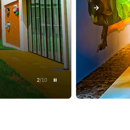
3
/
10