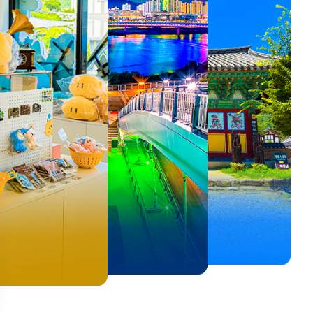
뚜벅이 여행자 주목🚶
백제의 숨결을 따라,
<호프>, <동궁> 여운 따라🎬
로컬 감성 수집!
우리말이 더 재미있어지는
숲길부터 천년 고찰까지!
뚜벅이 여행자 주목🚶
백제의 숨결을 따라,
숲길부터 천년 고찰까지!
말이 더 재미있어지는
양양 1박 2일 코스
부여에서 만나는 여름
실속 있게 떠나는 해남 여행
전국 로컬 기념품숍 3곳⭐
세종 한글 여행
마음에 쉼을 더하는 부안
양양 1박 2일 코스
부여에서 만나는 여름
마음에 쉼을 더하는 부안
 한글 여행