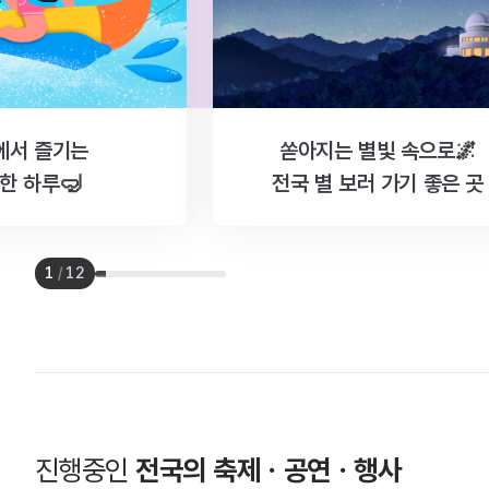
에서 즐기는
쏟아지는 별빛 속으로🌌
한 하루🤿
전국 별 보러 가기 좋은 곳
1
/
12
진행중인
전국의 축제ㆍ공연ㆍ행사