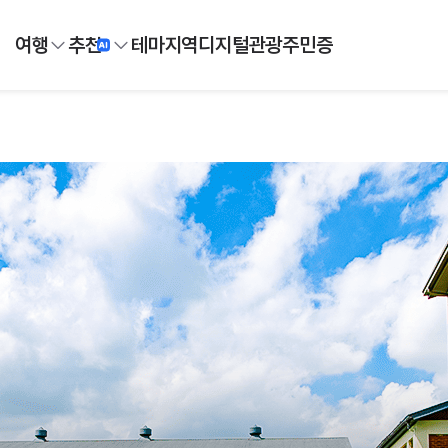
여행
추천
테마
지역
디지털
관광주민증