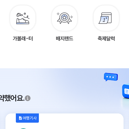
가볼래-터
배지랜드
축제달력
약했어요.
여행기사