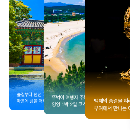
, <동궁> 여운 따라🎬
성 수집!
이 더 재미있어지는
숲길부터 천년 고찰까지!
뚜벅이 여행자 주목🚶
게 떠나는 해남 여행
컬 기념품숍 3곳⭐
글 여행
백제의 숨결을 따
마음에 쉼을 더하는 부안
양양 1박 2일 코스
부여에서 만나는 