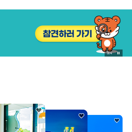
3
/
4