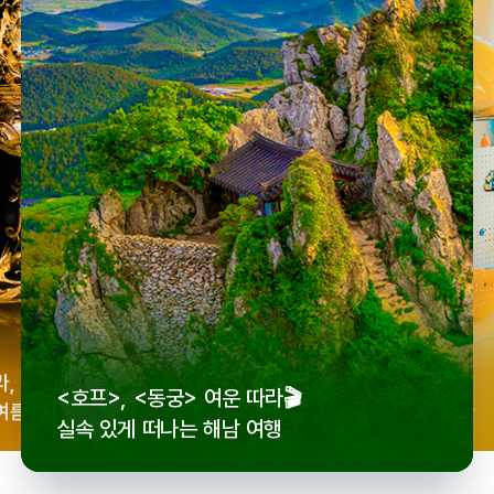
우리
라,
로컬 감성 수집!
<호프>, <동궁> 여운 따라🎬
세종
여름
전국 로컬 기념품숍 3곳⭐
실속 있게 떠나는 해남 여행