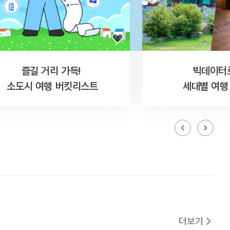
즐길 거리 가득!
빅데이터
소도시 여행 버킷리스트
세대별 여행
더보기