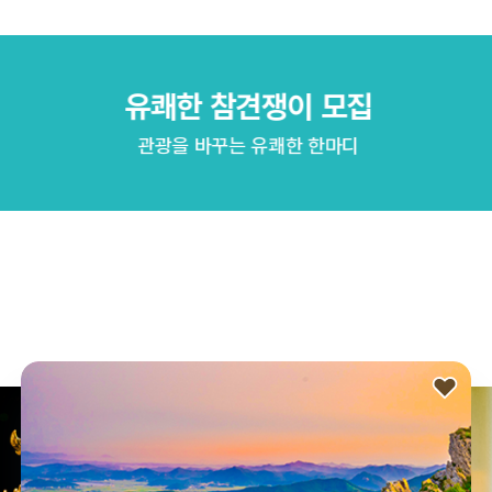
유쾌한 참견쟁이 모집
관광을 바꾸는 유쾌한 한마디