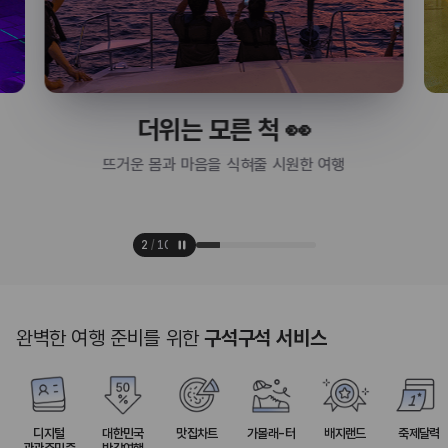
더위는 모른 척 👀
뜨거운 몸과 마음을 식혀줄 시원한 여행
2
/
10
완벽한 여행 준비를 위한
구석구석 서비스
디지털
대한민국
맛집차트
가볼래-터
배지랜드
축제달력