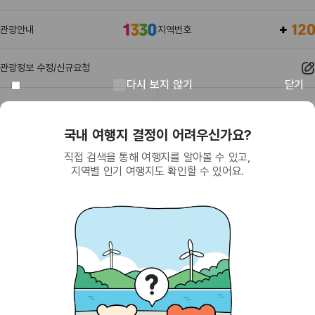
관광안내
지역번호
관광정보 수정/신규요청
다시 보지 않기
닫기
관광정보
유관기관
회원이 되면 받을 수 있는 혜택
SNS를 통한 간편 가입으로 한국관광공사에서
제공하는 다양한 혜택을 누려보세요.
(26464) 강원특별자치도 원주시 세계로 10
대표전화
033-738-3000 (유료, 평일 09시~18시)
사업자등록번호
202-81-50707
통신판매업신고
제2009-서울중구-1234호
이용 가이드
찾아오시는 길