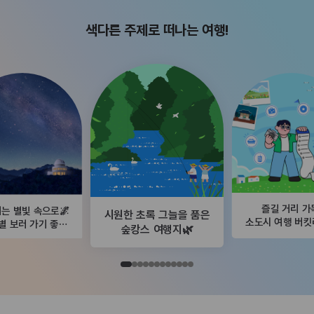
색다른 주제로 떠나는 여행!
즐길 거리 가
는 별빛 속으로🌌
시원한 초록 그늘을 품은
소도시 여행 버
별 보러 가기 좋은
숲캉스 여행지🌿
곳