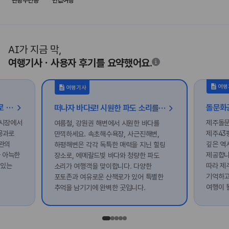
관광주민증
반값여행
AI가 지금 막,
여행기사ㆍ사용자 후기를 요약했어요.
여행
여행기사
더위를 피하며 즐기는 김천 나홀로 도보 여행
떠나자 바다로! 시원한 파도 소리를 들을 수 있는 강원권 해변 투어
금시장에서
제주돌문
여름철, 강원권 해변에서 시원한 바다를
몽과로
제주43
만끽하세요. 속초해수욕장, 사근진해변,
관의
깊은 역
하평해변은 각각 독특한 매력을 지닌 힐링
과 아늑한
제공합니
장소로, 에메랄드빛 바다와 청량한 파도
 있는
따라 제
소리가 여행객을 맞이합니다. 다양한
기억하고
포토존과 여유로운 산책로가 있어 특별한
여행이 
추억을 남기기에 완벽한 곳입니다.