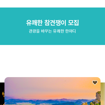
유쾌한 참견쟁이 모집
관광을 바꾸는 유쾌한 한마디