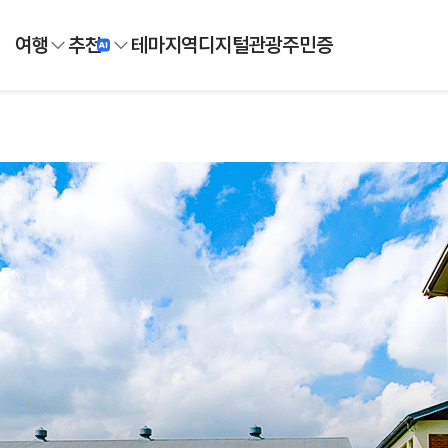
여행
추천
테마
지역
디지털
관광주민증