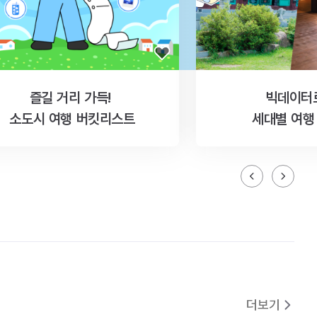
즐길 거리 가득!
빅데이터
소도시 여행 버킷리스트
세대별 여행
더보기