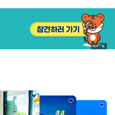
3
/
4