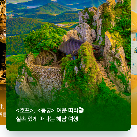
우리
라,
로컬 감성 수집!
<호프>, <동궁> 여운 따라🎬
세종
여름
전국 로컬 기념품숍 3곳⭐
실속 있게 떠나는 해남 여행