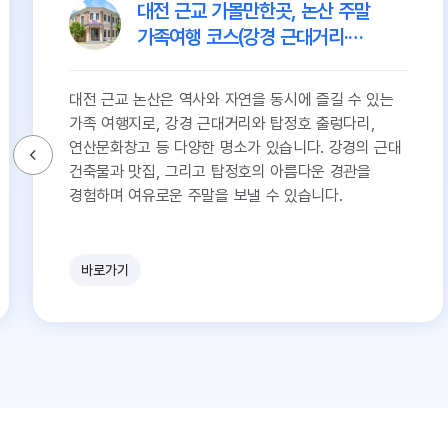
대전 근교 가볼만한곳, 논산 주말
가족여행 코스(강경 근대거리·
논산맛집 추천 등) :: 강경역사관,
강경구락부, 근대역사 전시관,
대전 근교 논산은 역사와 자연을 동시에 즐길 수 있는
강경해물칼국수, 탑정호 출렁다리,
가족 여행지로, 강경 근대거리와 탑정호 출렁다리,
연산문화창고
연산문화창고 등 다양한 명소가 있습니다. 강경의 근대
건축물과 맛집, 그리고 탑정호의 아름다운 경관을
경험하며 여유로운 주말을 보낼 수 있습니다.
바로가기