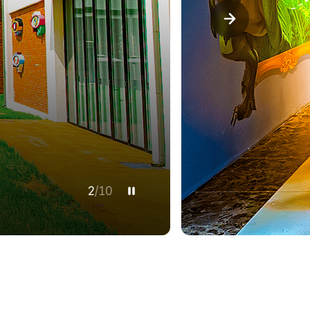
3
/
10