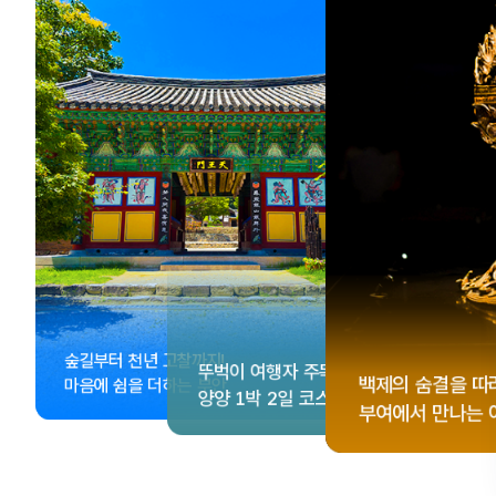
, <동궁> 여운 따라🎬
성 수집!
이 더 재미있어지는
숲길부터 천년 고찰까지!
뚜벅이 여행자 주목🚶
게 떠나는 해남 여행
컬 기념품숍 3곳⭐
글 여행
백제의 숨결을 따
마음에 쉼을 더하는 부안
양양 1박 2일 코스
부여에서 만나는 