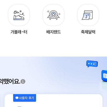
가볼래-터
배지랜드
축제달력
약했어요.
사용자 후기