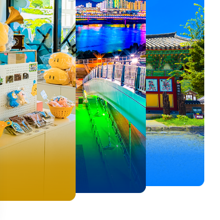
뚜벅이 여행자 주목🚶
백제의 숨결을 따라,
<호프>, <동궁> 여운 따라🎬
로컬 감성 수집!
우리말이 더 재미있어지는
숲길부터 천년 고찰까지!
뚜벅이 여행자 주목🚶
백제의 숨결을 따라,
숲길부터 천년 고찰까지!
말이 더 재미있어지는
양양 1박 2일 코스
부여에서 만나는 여름
실속 있게 떠나는 해남 여행
전국 로컬 기념품숍 3곳⭐
세종 한글 여행
마음에 쉼을 더하는 부안
양양 1박 2일 코스
부여에서 만나는 여름
마음에 쉼을 더하는 부안
 한글 여행