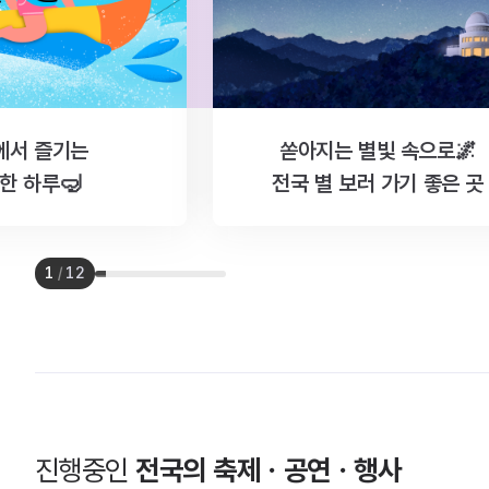
에서 즐기는
쏟아지는 별빛 속으로🌌
한 하루🤿
전국 별 보러 가기 좋은 곳
1
/
12
진행중인
전국의 축제ㆍ공연ㆍ행사