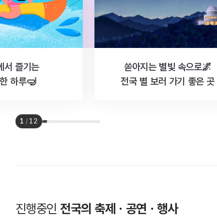
에서 즐기는
쏟아지는 별빛 속으로🌌
한 하루🤿
전국 별 보러 가기 좋은 곳
1
/
12
진행중인
전국의 축제ㆍ공연ㆍ행사