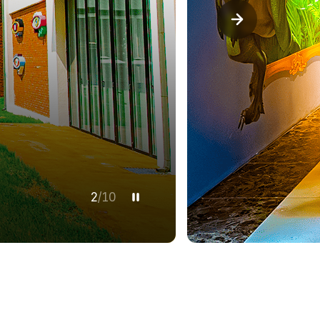
3
/
10