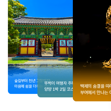
, <동궁> 여운 따라🎬
성 수집!
이 더 재미있어지는
숲길부터 천년 고찰까지!
뚜벅이 여행자 주목🚶
게 떠나는 해남 여행
컬 기념품숍 3곳⭐
글 여행
백제의 숨결을 따
마음에 쉼을 더하는 부안
양양 1박 2일 코스
부여에서 만나는 