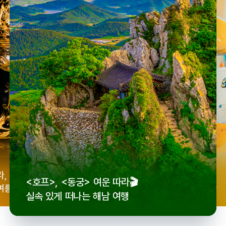
우리
라,
로컬 감성 수집!
<호프>, <동궁> 여운 따라🎬
세종
여름
전국 로컬 기념품숍 3곳⭐
실속 있게 떠나는 해남 여행