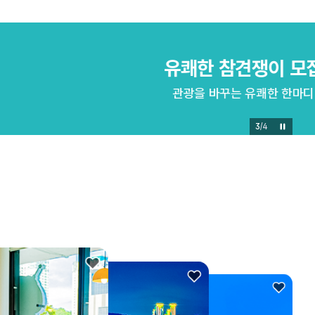
3
/
4