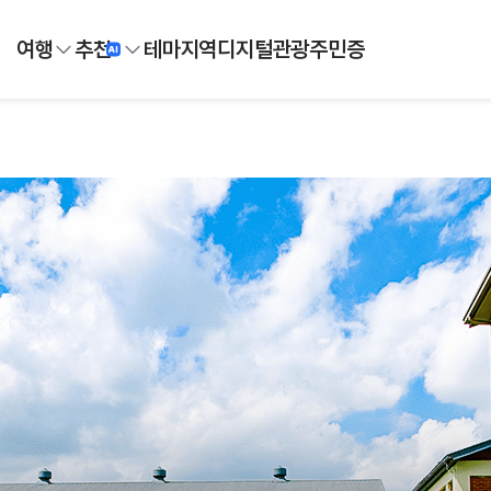
여행
추천
테마
지역
디지털
관광주민증