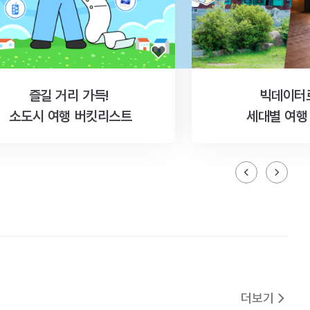
즐길 거리 가득!
빅데이터
소도시 여행 버킷리스트
세대별 여행
더보기