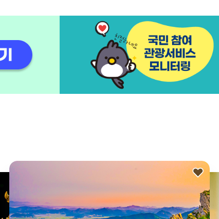
유쾌한 참견쟁이 모집
관광을 바꾸는 유쾌한 한마디