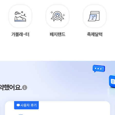
가볼래-터
배지랜드
축제달력
약했어요.
사용자 후기