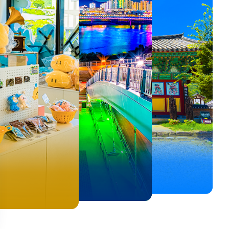
뚜벅이 여행자 주목🚶
백제의 숨결을 따라,
<호프>, <동궁> 여운 따라🎬
로컬 감성 수집!
우리말이 더 재미있어지는
숲길부터 천년 고찰까지!
뚜벅이 여행자 주목🚶
백제의 숨결을 따라,
숲길부터 천년 고찰까지!
말이 더 재미있어지는
양양 1박 2일 코스
부여에서 만나는 여름
실속 있게 떠나는 해남 여행
전국 로컬 기념품숍 3곳⭐
세종 한글 여행
마음에 쉼을 더하는 부안
양양 1박 2일 코스
부여에서 만나는 여름
마음에 쉼을 더하는 부안
 한글 여행