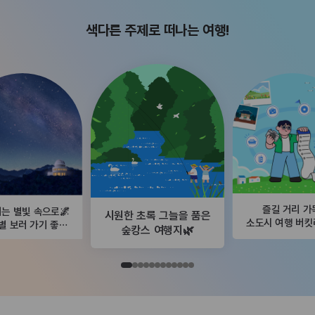
색다른 주제로 떠나는 여행!
즐길 거리 가
는 별빛 속으로🌌
시원한 초록 그늘을 품은
소도시 여행 버
별 보러 가기 좋은
숲캉스 여행지🌿
곳