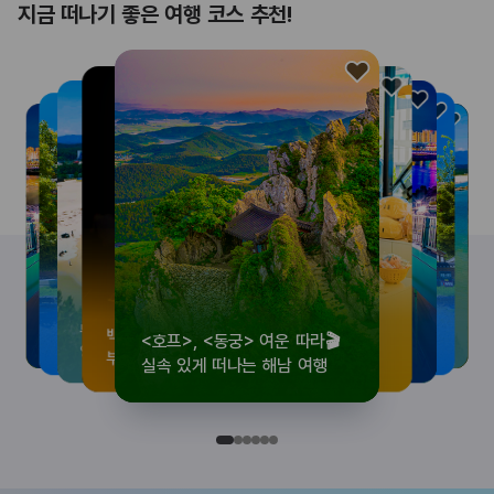
지금 떠나기 좋은 여행 코스 추천!
<호프>, <동궁> 여운 따라🎬
로컬 감성 수집!
우리말이 더 재미있어지는
뚜벅이 여행자 주목🚶
백제의 숨결을 따라,
<호프>, <동궁> 여운 따라🎬
로컬 감성 수집!
우리말이 더 재미있어지는
숲길부터 천년 고찰까지!
뚜벅이 여행자 주목🚶
백제의 숨결을 따라,
숲길부터 천년 고찰까지!
숲길부터 천년 고찰까지!
뚜벅이 여행자 주목🚶
우리말이 더 재미있어지는
백제의 숨결을 따라,
로컬 감성 수집!
<호프>, <동궁> 여운 따라🎬
실속 있게 떠나는 해남 여행
전국 로컬 기념품숍 3곳⭐
세종 한글 여행
양양 1박 2일 코스
부여에서 만나는 여름
실속 있게 떠나는 해남 여행
전국 로컬 기념품숍 3곳⭐
세종 한글 여행
마음에 쉼을 더하는 부안
양양 1박 2일 코스
부여에서 만나는 여름
마음에 쉼을 더하는 부안
마음에 쉼을 더하는 부안
양양 1박 2일 코스
세종 한글 여행
부여에서 만나는 여름
전국 로컬 기념품숍 3곳⭐
실속 있게 떠나는 해남 여행