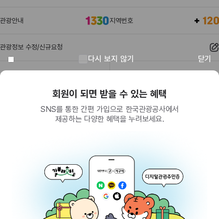
관광안내
지역번호
관광정보 수정/신규요청
다시 보지 않기
닫기
관광정보
유관기관
회원이 되면 받을 수 있는 혜택
SNS를 통한 간편 가입으로 한국관광공사에서
제공하는 다양한 혜택을 누려보세요.
(26464) 강원특별자치도 원주시 세계로 10
대표전화
033-738-3000 (유료, 평일 09시~18시)
사업자등록번호
202-81-50707
통신판매업신고
제2009-서울중구-1234호
이용 가이드
찾아오시는 길