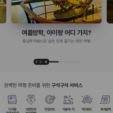
여름방학, 아이랑 어디 가지?
충남투어패스로 실속 있게 즐기는 태안 여행
3
/
10
완벽한 여행 준비를 위한
구석구석 서비스
디지털
대한민국
맛집차트
가볼래-터
배지랜드
축제달력