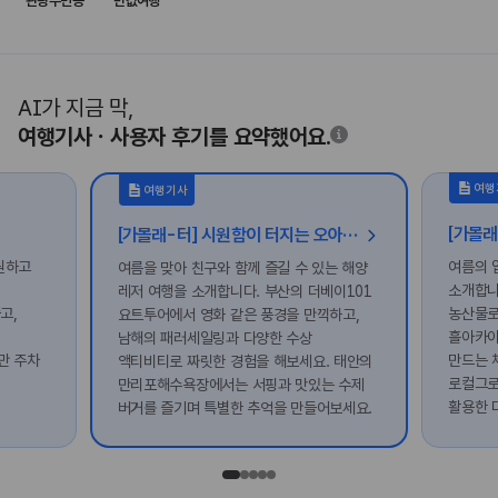
관광주민증
반값여행
AI가 지금 막,
여행기사ㆍ사용자 후기를 요약했어요.
여행
여행기사
[가볼래-터] 시원함이 터지는 오아시스, 친구와 함께 가는 해양 레저 여행
원하고
여름의 
여름을 맞아 친구와 함께 즐길 수 있는 해양
소개합니
레저 여행을 소개합니다. 부산의 더베이101
고,
농산물로
요트투어에서 영화 같은 풍경을 만끽하고,
흘아카이
남해의 패러세일링과 다양한 수상
만 주차
만드는 
액티비티로 짜릿한 경험을 해보세요. 태안의
로컬그로
만리포해수욕장에서는 서핑과 맛있는 수제
활용한 
버거를 즐기며 특별한 추억을 만들어보세요.
있어요.
떠나보세