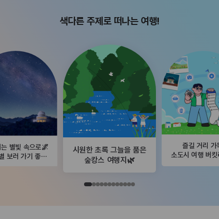
색다른 주제로 떠나는 여행!
즐길 거리 가
는 별빛 속으로🌌
시원한 초록 그늘을 품은
소도시 여행 버
별 보러 가기 좋은
숲캉스 여행지🌿
곳