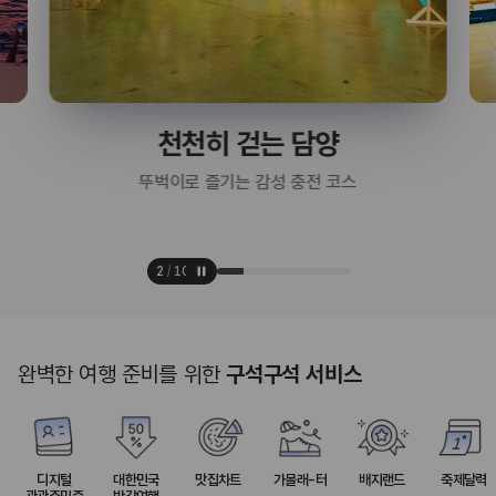
천천히 걷는 담양
뚜벅이로 즐기는 감성 충전 코스
2
/
10
완벽한 여행 준비를 위한
구석구석 서비스
디지털
대한민국
맛집차트
가볼래-터
배지랜드
축제달력