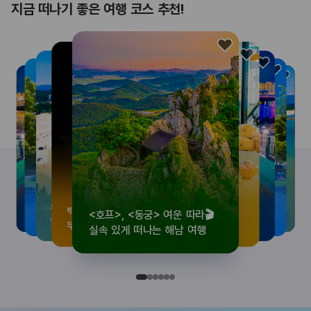
지금 떠나기 좋은 여행 코스 추천!
<호프>, <동궁> 여운 따라🎬
로컬 감성 수집!
우리말이 더 재미있어지는
뚜벅이 여행자 주목🚶
백제의 숨결을 따라,
<호프>, <동궁> 여운 따라🎬
로컬 감성 수집!
우리말이 더 재미있어지는
숲길부터 천년 고찰까지!
뚜벅이 여행자 주목🚶
백제의 숨결을 따라,
숲길부터 천년 고찰까지!
숲길부터 천년 고찰까지!
뚜벅이 여행자 주목🚶
우리말이 더 재미있어지는
백제의 숨결을 따라,
로컬 감성 수집!
<호프>, <동궁> 여운 따라🎬
실속 있게 떠나는 해남 여행
전국 로컬 기념품숍 3곳⭐
세종 한글 여행
양양 1박 2일 코스
부여에서 만나는 여름
실속 있게 떠나는 해남 여행
전국 로컬 기념품숍 3곳⭐
세종 한글 여행
마음에 쉼을 더하는 부안
양양 1박 2일 코스
부여에서 만나는 여름
마음에 쉼을 더하는 부안
마음에 쉼을 더하는 부안
양양 1박 2일 코스
세종 한글 여행
부여에서 만나는 여름
전국 로컬 기념품숍 3곳⭐
실속 있게 떠나는 해남 여행