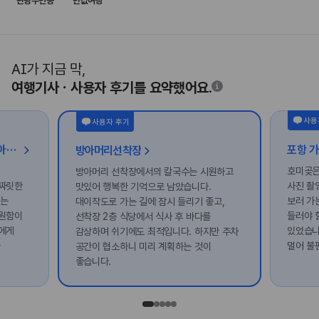
관광주민증
반값여행
AI가 지금 막,
여행기사ㆍ사용자 후기를 요약했어요.
사용
사용자 후기
[가볼래-터] 시원함이 터지는 오아시스, 친구와 함께 가는 해양 레저 여행
방아머리선착장
호미곶은
방아머리 선착장에서의 칼국수는 시원하고
 짜릿한
사진 촬
맛있어 행복한 기억으로 남았습니다.
있는
보러 가
대이작도로 가는 길에 잠시 들리기 좋고,
시원함이
들러야 
선착장 2층 식당에서 식사 후 바다를
에게
있었습니
감상하며 쉬기에도 최적입니다. 하지만 주차
가
멀어 불
공간이 협소하니 미리 계획하는 것이
좋습니다.