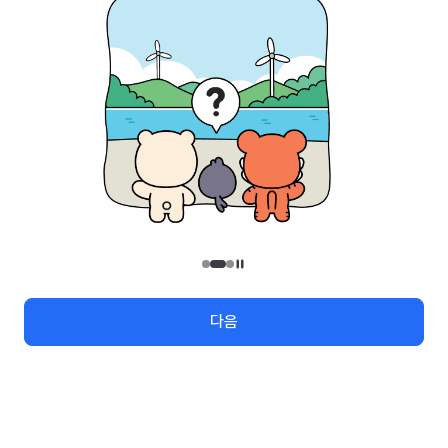
관광안내
지역번호
관광정보 수정/신규요청
관광정보
유관기관
(26464) 강원특별자치도 원주시 세계로 10
대표전화
033-738-3000 (유료, 평일 09시~18시)
대구석 회원이 되어볼래요!
사업자등록번호
202-81-50707
메뉴
검색
여행지도
로그인
통신판매업신고
제2009-서울중구-1234호
이용 가이드
찾아오시는 길