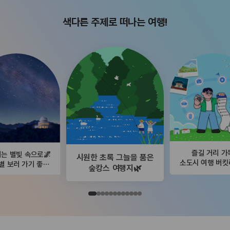
색다른 주제로 떠나는 여행!
즐길 거리 가
는 별빛 속으로🌌
시원한 초록 그늘을 품은
소도시 여행 버
별 보러 가기 좋은
숲캉스 여행지🌿
곳