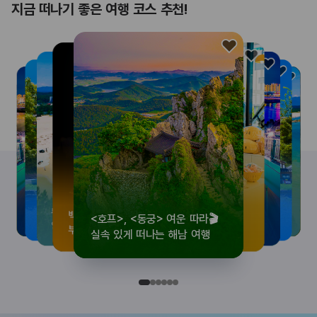
지금 떠나기 좋은 여행 코스 추천!
<호프>, <동궁> 여운 따라🎬
로컬 감성 수집!
우리말이 더 재미있어지는
뚜벅이 여행자 주목🚶
백제의 숨결을 따라,
<호프>, <동궁> 여운 따라🎬
로컬 감성 수집!
우리말이 더 재미있어지는
숲길부터 천년 고찰까지!
뚜벅이 여행자 주목🚶
백제의 숨결을 따라,
숲길부터 천년 고찰까지!
숲길부터 천년 고찰까지!
뚜벅이 여행자 주목🚶
우리말이 더 재미있어지는
백제의 숨결을 따라,
로컬 감성 수집!
<호프>, <동궁> 여운 따라🎬
실속 있게 떠나는 해남 여행
전국 로컬 기념품숍 3곳⭐
세종 한글 여행
양양 1박 2일 코스
부여에서 만나는 여름
실속 있게 떠나는 해남 여행
전국 로컬 기념품숍 3곳⭐
세종 한글 여행
마음에 쉼을 더하는 부안
양양 1박 2일 코스
부여에서 만나는 여름
마음에 쉼을 더하는 부안
마음에 쉼을 더하는 부안
양양 1박 2일 코스
세종 한글 여행
부여에서 만나는 여름
전국 로컬 기념품숍 3곳⭐
실속 있게 떠나는 해남 여행