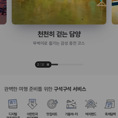
천천히 걷는 담양
뚜벅이로 즐기는 감성 충전 코스
3
/
10
완벽한 여행 준비를 위한
구석구석 서비스
디지털
대한민국
맛집차트
가볼래-터
배지랜드
축제달력