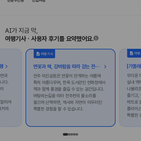
관광주민증
반값여행
AI가 지금 막,
여행기사ㆍ사용자 후기를 요약했어요.
여행
여행기사
여행
연꽃과 책, 강바람을 따라 걷는 전주 감성 여행
자연과
무더운 
전주 덕진공원은 연꽃이 만개하는 여름에
니다.
실내 액
특히 아름다우며, 한옥 도서관인 연화정에서
숲이
나봄리조
책과 함께 풍경을 즐길 수 있는 공간입니다.
옛
즐기고,
바람쐬는길을 따라 전주천의 물소리를
 알려져
레트로 
들으며 산책하면, 역사와 자연이 어우러진
과거의
플라이스
특별한 경험을 할 수 있습니다.
특별한 
못할 여