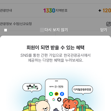
관광안내
지역번호
관광정보 수정/신규요청
다시 보지 않기
닫기
관광정보
유관기관
회원이 되면 받을 수 있는 혜택
SNS를 통한 간편 가입으로 한국관광공사에서
제공하는 다양한 혜택을 누려보세요.
(26464) 강원특별자치도 원주시 세계로 10
대표전화
033-738-3000 (유료, 평일 09시~18시)
사업자등록번호
202-81-50707
통신판매업신고
제2009-서울중구-1234호
이용 가이드
찾아오시는 길