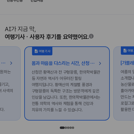
관광주민증
반값여행
AI가 지금 막,
여행기사ㆍ사용자 후기를 요약했어요.
여행
여행기사
[가볼래-터] 나를 채우는 선샤인, 밀양 힐링 여행
몸과 마음을 다스리는 시간, 산청 힐링 여행
 원하는
여름의 
산청은 황매산과 전 구형왕릉, 한의학박물관
소개합니
등 자연과 역사가 어우러진 힐링
즐기고,
농산물로
여행지입니다. 황매산의 계절별 풍경과
며 사색의
흘아카이
구형왕릉의 독특한 구조는 방문객에게 깊은
의
만드는 
인상을 남깁니다. 또한, 한의학박물관에서는
로컬그로
전통 의학의 역사와 체험을 통해 건강과
다.
활용한 
치유의 가치를 느낄 수 있습니다.
있어요.
떠나보세