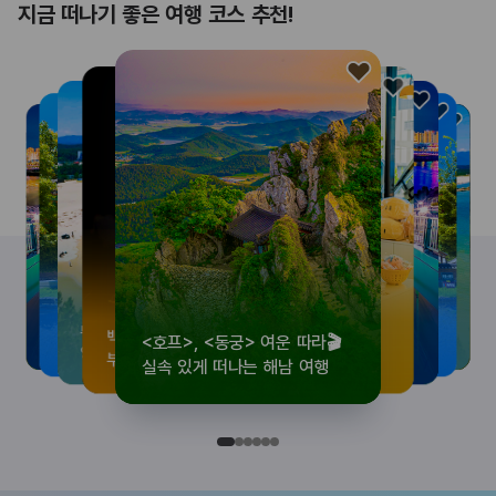
지금 떠나기 좋은 여행 코스 추천!
<호프>, <동궁> 여운 따라🎬
로컬 감성 수집!
우리말이 더 재미있어지는
뚜벅이 여행자 주목🚶
백제의 숨결을 따라,
<호프>, <동궁> 여운 따라🎬
로컬 감성 수집!
우리말이 더 재미있어지는
숲길부터 천년 고찰까지!
뚜벅이 여행자 주목🚶
백제의 숨결을 따라,
숲길부터 천년 고찰까지!
숲길부터 천년 고찰까지!
뚜벅이 여행자 주목🚶
우리말이 더 재미있어지는
백제의 숨결을 따라,
로컬 감성 수집!
<호프>, <동궁> 여운 따라🎬
실속 있게 떠나는 해남 여행
전국 로컬 기념품숍 3곳⭐
세종 한글 여행
양양 1박 2일 코스
부여에서 만나는 여름
실속 있게 떠나는 해남 여행
전국 로컬 기념품숍 3곳⭐
세종 한글 여행
마음에 쉼을 더하는 부안
양양 1박 2일 코스
부여에서 만나는 여름
마음에 쉼을 더하는 부안
마음에 쉼을 더하는 부안
양양 1박 2일 코스
세종 한글 여행
부여에서 만나는 여름
전국 로컬 기념품숍 3곳⭐
실속 있게 떠나는 해남 여행