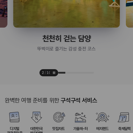
천천히 걷는 담양
뚜벅이로 즐기는 감성 충전 코스
2
/
10
완벽한 여행 준비를 위한
구석구석 서비스
디지털
대한민국
맛집차트
가볼래-터
배지랜드
축제달력