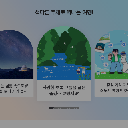
색다른 주제로 떠나는 여행!
즐길 거리 가
는 별빛 속으로🌌
시원한 초록 그늘을 품은
소도시 여행 버
별 보러 가기 좋은
숲캉스 여행지🌿
곳