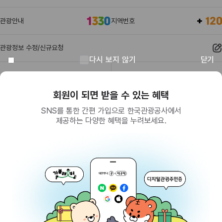
관광안내
지역번호
관광정보 수정/신규요청
다시 보지 않기
닫기
관광정보
유관기관
회원이 되면 받을 수 있는 혜택
SNS를 통한 간편 가입으로 한국관광공사에서
제공하는 다양한 혜택을 누려보세요.
(26464) 강원특별자치도 원주시 세계로 10
대표전화
033-738-3000 (유료, 평일 09시~18시)
사업자등록번호
202-81-50707
통신판매업신고
제2009-서울중구-1234호
이용 가이드
찾아오시는 길