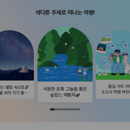
색다른 주제로 떠나는 여행!
즐길 거리 가
는 별빛 속으로🌌
시원한 초록 그늘을 품은
소도시 여행 버
별 보러 가기 좋은
숲캉스 여행지🌿
곳