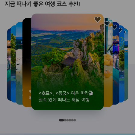
지금 떠나기 좋은 여행 코스 추천!
<호프>, <동궁> 여운 따라🎬
로컬 감성 수집!
우리말이 더 재미있어지는
뚜벅이 여행자 주목🚶
백제의 숨결을 따라,
<호프>, <동궁> 여운 따라🎬
로컬 감성 수집!
우리말이 더 재미있어지는
숲길부터 천년 고찰까지!
뚜벅이 여행자 주목🚶
백제의 숨결을 따라,
숲길부터 천년 고찰까지!
숲길부터 천년 고찰까지!
뚜벅이 여행자 주목🚶
우리말이 더 재미있어지는
백제의 숨결을 따라,
로컬 감성 수집!
<호프>, <동궁> 여운 따라🎬
실속 있게 떠나는 해남 여행
전국 로컬 기념품숍 3곳⭐
세종 한글 여행
양양 1박 2일 코스
부여에서 만나는 여름
실속 있게 떠나는 해남 여행
전국 로컬 기념품숍 3곳⭐
세종 한글 여행
마음에 쉼을 더하는 부안
양양 1박 2일 코스
부여에서 만나는 여름
마음에 쉼을 더하는 부안
마음에 쉼을 더하는 부안
양양 1박 2일 코스
세종 한글 여행
부여에서 만나는 여름
전국 로컬 기념품숍 3곳⭐
실속 있게 떠나는 해남 여행