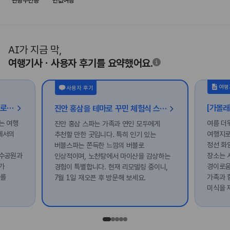
관광주민증
반값여행
AI가 지금 막,
여행기사ㆍ사용자 후기를 요약했어요.
여행
사용자 후기
[바다도시] ‘1일 1해수욕장’, 슬기로운 여름방학을 위한 여수 여행
진안 홍삼을 테마로 꾸민 체험식 스파, 진안 홍삼스파
는 여행
여름 더
진안 홍삼 스파는 가족과 연인 모두에게
에서의
여행지로
추천할 만한 곳입니다. 특히 인기 있는
정선 화
버블스파는 쫀득한 느낌의 버블로
친수공원과
장소는 
인상적이며, 노천탕에서 마이산을 감상하는
가
경이로움
경험이 특별합니다. 현재 리모델링 중이니,
다를
가족과 
7월 1일 재오픈 후 방문해 보세요.
미식을 