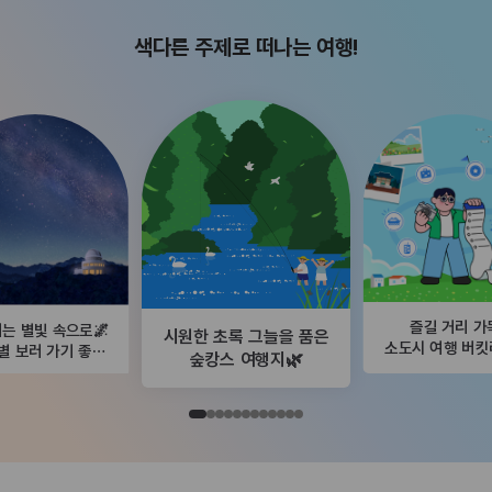
색다른 주제로 떠나는 여행!
즐길 거리 가
는 별빛 속으로🌌
시원한 초록 그늘을 품은
소도시 여행 버
별 보러 가기 좋은
숲캉스 여행지🌿
곳