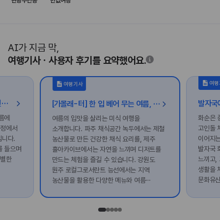
관광주민증
반값여행
AI가 지금 막,
여행기사ㆍ사용자 후기를 요약했어요.
여행
여행기사
연꽃과 책, 강바람을 따라 걷는 전주 감성 여행
[가볼래-터] 한 입 베어 무는 여름, 입맛 살리는 미식 여행
름에
화순은 
여름의 입맛을 살리는 미식 여행을
화정에서
고인돌 
소개합니다. 파주 채식공간 녹두에서는 제철
입니다.
이어지는
농산물로 만든 건강한 채식 요리를, 제주
를 들으며
발자국 
흘아카이브에서는 자연을 느끼며 디저트를
특별한
느끼고,
만드는 체험을 즐길 수 있습니다. 강원도
생활을 
원주 로컬그로서란트 능선에서는 지역
문화유산
농산물을 활용한 다양한 메뉴와 여름
있습니다
디저트를 맛볼 수 있어요. 친구와 함께
있습니다
여유로운 미식 여행을 떠나보세요!