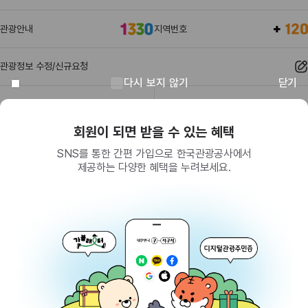
관광안내
지역번호
관광정보 수정/신규요청
다시 보지 않기
닫기
관광정보
유관기관
회원이 되면 받을 수 있는 혜택
SNS를 통한 간편 가입으로 한국관광공사에서
제공하는 다양한 혜택을 누려보세요.
(26464) 강원특별자치도 원주시 세계로 10
대표전화
033-738-3000 (유료, 평일 09시~18시)
사업자등록번호
202-81-50707
통신판매업신고
제2009-서울중구-1234호
이용 가이드
찾아오시는 길