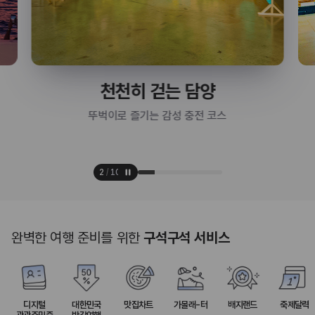
천천히 걷는 담양
뚜벅이로 즐기는 감성 충전 코스
2
/
10
완벽한 여행 준비를 위한
구석구석 서비스
디지털
대한민국
맛집차트
가볼래-터
배지랜드
축제달력