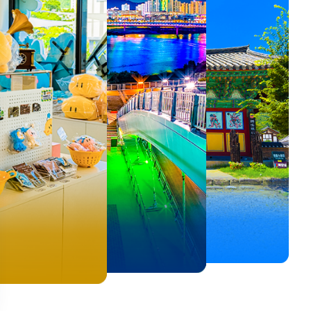
뚜벅이 여행자 주목🚶
백제의 숨결을 따라,
<호프>, <동궁> 여운 따라🎬
로컬 감성 수집!
우리말이 더 재미있어지는
숲길부터 천년 고찰까지!
뚜벅이 여행자 주목🚶
백제의 숨결을 따라,
숲길부터 천년 고찰까지!
말이 더 재미있어지는
양양 1박 2일 코스
부여에서 만나는 여름
실속 있게 떠나는 해남 여행
전국 로컬 기념품숍 3곳⭐
세종 한글 여행
마음에 쉼을 더하는 부안
양양 1박 2일 코스
부여에서 만나는 여름
마음에 쉼을 더하는 부안
 한글 여행