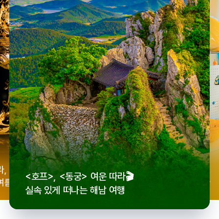
우리
라,
로컬 감성 수집!
<호프>, <동궁> 여운 따라🎬
세종
여름
전국 로컬 기념품숍 3곳⭐
실속 있게 떠나는 해남 여행