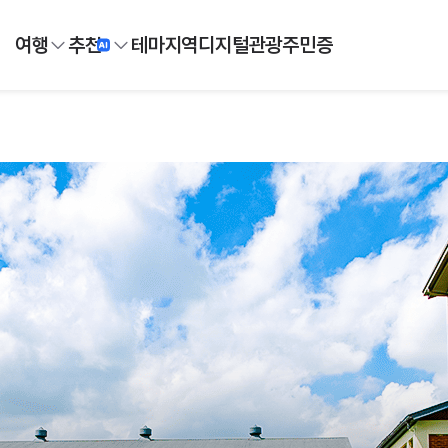
여행
추천
테마
지역
디지털
관광주민증