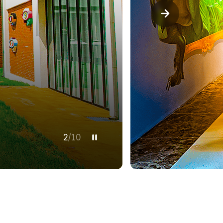
3
/
10