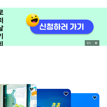
쟁
이
모
집
관
광
3
/
4
을
바
꾸
는
유
쾌
한
한
마
디