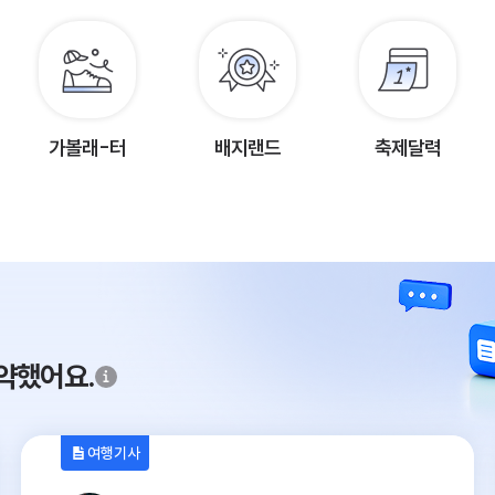
가볼래-터
배지랜드
축제달력
약했어요.
여행기사