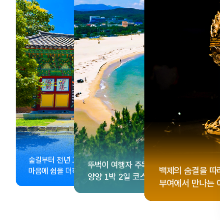
, <동궁> 여운 따라🎬
성 수집!
이 더 재미있어지는
숲길부터 천년 고찰까지!
뚜벅이 여행자 주목🚶
게 떠나는 해남 여행
컬 기념품숍 3곳⭐
글 여행
백제의 숨결을 따
마음에 쉼을 더하는 부안
양양 1박 2일 코스
부여에서 만나는 