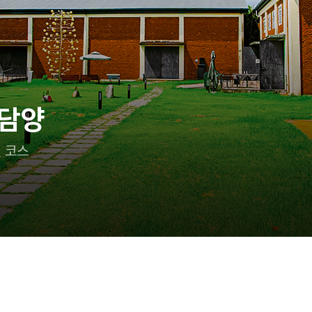
 담양
 코스