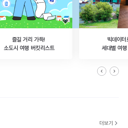
즐길 거리 가득!
빅데이터
소도시 여행 버킷리스트
세대별 여행
더보기