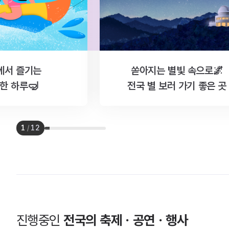
에서 즐기는
쏟아지는 별빛 속으로🌌
한 하루🤿
전국 별 보러 가기 좋은 곳
1
/
12
진행중인
전국의 축제ㆍ공연ㆍ행사