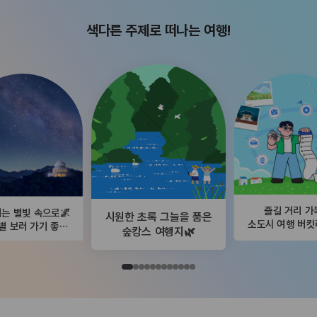
색다른 주제로 떠나는 여행!
즐길 거리 가
는 별빛 속으로🌌
시원한 초록 그늘을 품은
소도시 여행 버
별 보러 가기 좋은
숲캉스 여행지🌿
곳