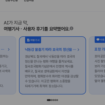
관광주민증
반값여행
AI가 지금 막,
여행기사ㆍ사용자 후기를 요약했어요.
사용
여행기사
[가볼래-터] 나를 채우는 선샤인, 밀양 힐링 여행
낙동강 물줄기 따라 호국의 정신을 만나는 칠곡 평화 여행
 원하는
호미곶은
경상북도 칠곡에서 낙동강을 따라 호국의
사진 촬
정신을 만나는 평화 여행을 즐겨보세요.
즐기고,
보러 가
칠곡호국평화기념관에서 전쟁의 역사를
며 사색의
들러야 
배우고, 칠곡보 생태공원에서 자연을
의
있었습니
만끽하며, 평화분수의 화려한 야경을 감상할
멀어 불
수 있습니다. 이곳은 평화의 소중함을
다.
되새기기에 최적의 장소입니다.