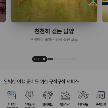
천천히 걷는 담양
뚜벅이로 즐기는 감성 충전 코스
2
/
10
완벽한 여행 준비를 위한
구석구석 서비스
디지털
대한민국
맛집차트
가볼래-터
배지랜드
축제달력