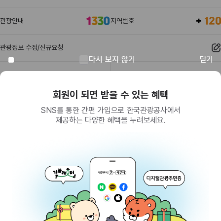
관광안내
지역번호
관광정보 수정/신규요청
다시 보지 않기
닫기
관광정보
유관기관
회원이 되면 받을 수 있는 혜택
SNS를 통한 간편 가입으로 한국관광공사에서
제공하는 다양한 혜택을 누려보세요.
(26464) 강원특별자치도 원주시 세계로 10
대표전화
033-738-3000 (유료, 평일 09시~18시)
사업자등록번호
202-81-50707
통신판매업신고
제2009-서울중구-1234호
이용 가이드
찾아오시는 길