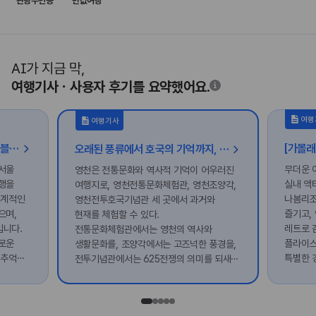
관광주민증
반값여행
AI가 지금 막,
여행기사ㆍ사용자 후기를 요약했어요.
여행
여행기사
[가볼래-터] 지붕 아래 아트 트래블, 시원한 감성 데이트
오래된 풍류에서 호국의 기억까지, 영천 시간 여행
서울
무더운 
영천은 전통문화와 역사적 기억이 어우러진
행을
실내 액
여행지로, 영천전통문화체험관, 영천조양각,
세계적인
나봄리조
영천전투호국기념관 세 곳에서 과거와
으며,
즐기고,
현재를 체험할 수 있다.
입니다.
레트로 
전통문화체험관에서는 영천의 역사와
로운
플라이스
생활문화를, 조양각에서는 고즈넉한 풍경을,
 추억을
특별한 
전투기념관에서는 625전쟁의 의미를 되새길
못할 여
수 있다. 각 공간은 영천의 깊은 역사와
문화를 탐방하는 기회를 제공한다.