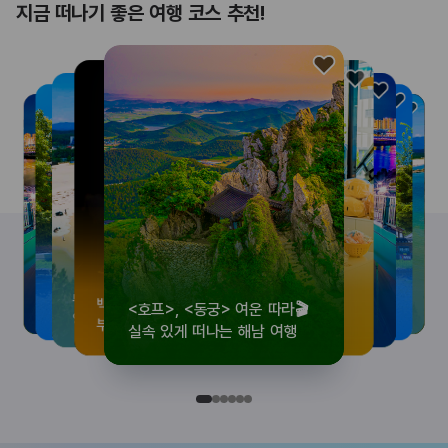
지금 떠나기 좋은 여행 코스 추천!
<호프>, <동궁> 여운 따라🎬
로컬 감성 수집!
우리말이 더 재미있어지는
뚜벅이 여행자 주목🚶
백제의 숨결을 따라,
<호프>, <동궁> 여운 따라🎬
로컬 감성 수집!
우리말이 더 재미있어지는
숲길부터 천년 고찰까지!
뚜벅이 여행자 주목🚶
백제의 숨결을 따라,
숲길부터 천년 고찰까지!
숲길부터 천년 고찰까지!
뚜벅이 여행자 주목🚶
우리말이 더 재미있어지는
백제의 숨결을 따라,
로컬 감성 수집!
<호프>, <동궁> 여운 따라🎬
실속 있게 떠나는 해남 여행
전국 로컬 기념품숍 3곳⭐
세종 한글 여행
양양 1박 2일 코스
부여에서 만나는 여름
실속 있게 떠나는 해남 여행
전국 로컬 기념품숍 3곳⭐
세종 한글 여행
마음에 쉼을 더하는 부안
양양 1박 2일 코스
부여에서 만나는 여름
마음에 쉼을 더하는 부안
마음에 쉼을 더하는 부안
양양 1박 2일 코스
세종 한글 여행
부여에서 만나는 여름
전국 로컬 기념품숍 3곳⭐
실속 있게 떠나는 해남 여행