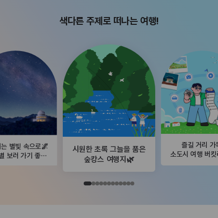
색다른 주제로 떠나는 여행!
즐길 거리 가
는 별빛 속으로🌌
시원한 초록 그늘을 품은
소도시 여행 버
별 보러 가기 좋은
숲캉스 여행지🌿
곳