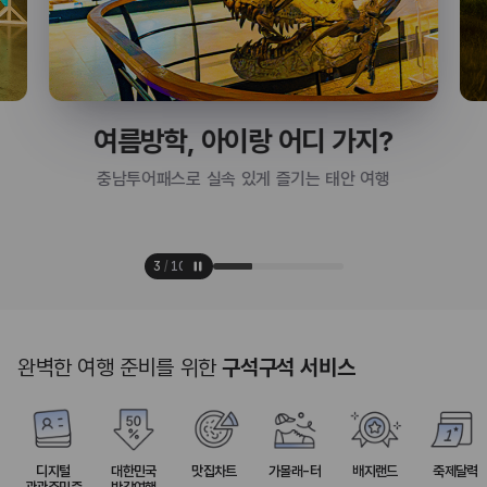
여름방학, 아이랑 어디 가지?
충남투어패스로 실속 있게 즐기는 태안 여행
3
/
10
완벽한 여행 준비를 위한
구석구석 서비스
디지털
대한민국
맛집차트
가볼래-터
배지랜드
축제달력