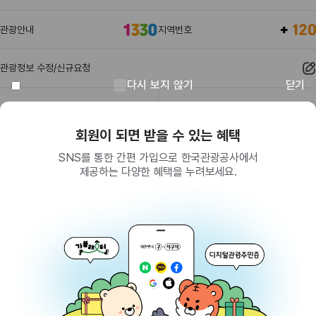
관광안내
지역번호
관광정보 수정/신규요청
다시 보지 않기
닫기
관광정보
유관기관
회원이 되면 받을 수 있는 혜택
SNS를 통한 간편 가입으로 한국관광공사에서
제공하는 다양한 혜택을 누려보세요.
(26464) 강원특별자치도 원주시 세계로 10
대표전화
033-738-3000 (유료, 평일 09시~18시)
사업자등록번호
202-81-50707
통신판매업신고
제2009-서울중구-1234호
이용 가이드
찾아오시는 길