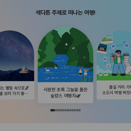
색다른 주제로 떠나는 여행!
즐길 거리 가
는 별빛 속으로🌌
시원한 초록 그늘을 품은
소도시 여행 버
별 보러 가기 좋은
숲캉스 여행지🌿
곳