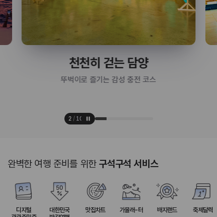
천천히 걷는 담양
뚜벅이로 즐기는 감성 충전 코스
2
/
10
완벽한 여행 준비를 위한
구석구석 서비스
디지털
대한민국
맛집차트
가볼래-터
배지랜드
축제달력