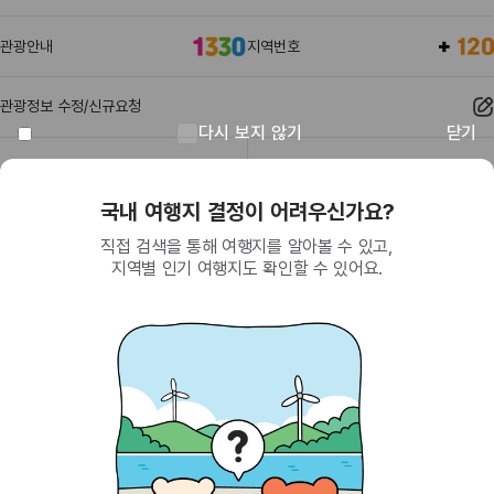
관광안내
지역번호
관광정보 수정/신규요청
다시 보지 않기
닫기
관광정보
유관기관
회원이 되면 받을 수 있는 혜택
SNS를 통한 간편 가입으로 한국관광공사에서
제공하는 다양한 혜택을 누려보세요.
(26464) 강원특별자치도 원주시 세계로 10
대표전화
033-738-3000 (유료, 평일 09시~18시)
사업자등록번호
202-81-50707
통신판매업신고
제2009-서울중구-1234호
이용 가이드
찾아오시는 길