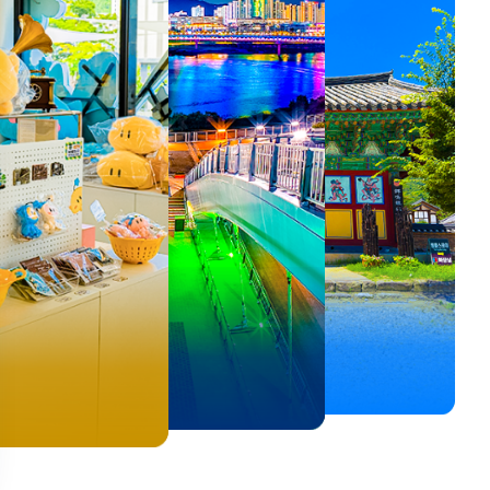
뚜벅이 여행자 주목🚶
백제의 숨결을 따라,
<호프>, <동궁> 여운 따라🎬
로컬 감성 수집!
우리말이 더 재미있어지는
숲길부터 천년 고찰까지!
뚜벅이 여행자 주목🚶
백제의 숨결을 따라,
숲길부터 천년 고찰까지!
말이 더 재미있어지는
양양 1박 2일 코스
부여에서 만나는 여름
실속 있게 떠나는 해남 여행
전국 로컬 기념품숍 3곳⭐
세종 한글 여행
마음에 쉼을 더하는 부안
양양 1박 2일 코스
부여에서 만나는 여름
마음에 쉼을 더하는 부안
 한글 여행