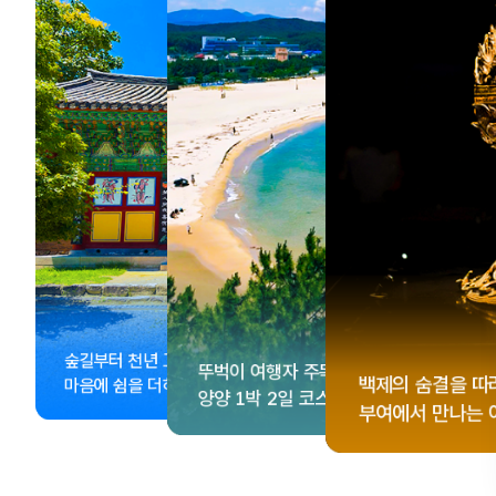
, <동궁> 여운 따라🎬
성 수집!
이 더 재미있어지는
숲길부터 천년 고찰까지!
뚜벅이 여행자 주목🚶
게 떠나는 해남 여행
컬 기념품숍 3곳⭐
글 여행
백제의 숨결을 따
마음에 쉼을 더하는 부안
양양 1박 2일 코스
부여에서 만나는 