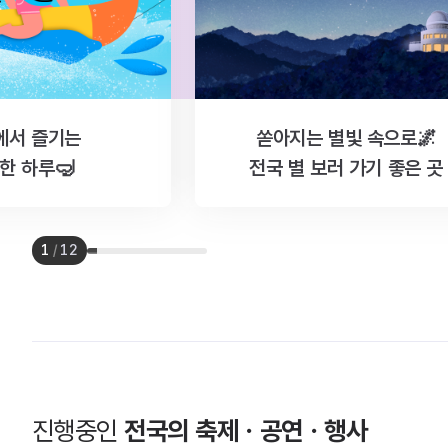
에서 즐기는
쏟아지는 별빛 속으로🌌
한 하루🤿
전국 별 보러 가기 좋은 곳
1
/
12
진행중인
전국의 축제ㆍ공연ㆍ행사