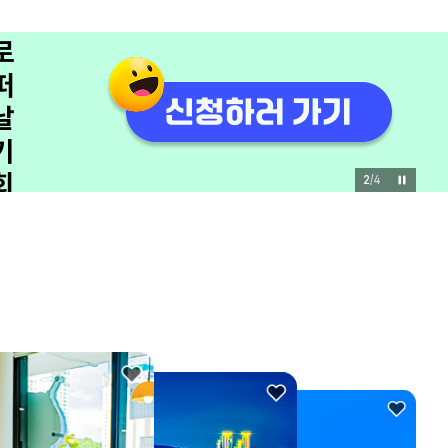
쟁
이
모
집
관
광
3
/
4
을
바
꾸
는
유
쾌
한
한
마
디