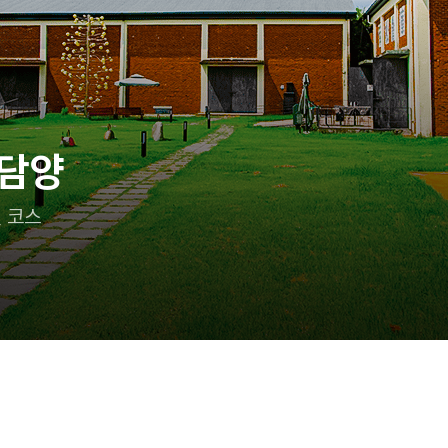
 담양
 코스