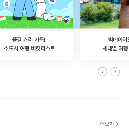
즐길 거리 가득!
빅데이터
소도시 여행 버킷리스트
세대별 여행
더보기