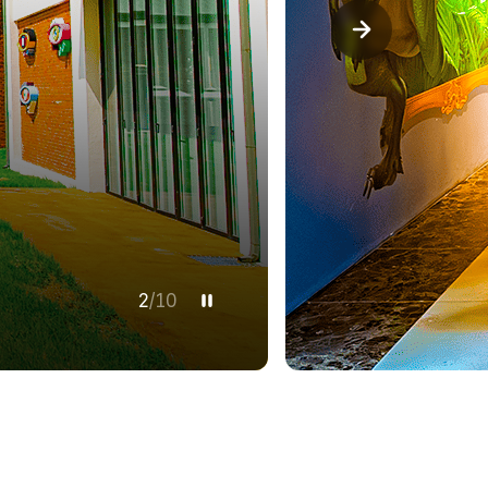
2
/
10