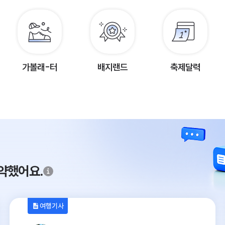
가볼래-터
배지랜드
축제달력
약했어요.
여행기사