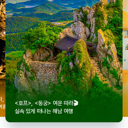
우리
라,
로컬 감성 수집!
<호프>, <동궁> 여운 따라🎬
세종
여름
전국 로컬 기념품숍 3곳⭐
실속 있게 떠나는 해남 여행