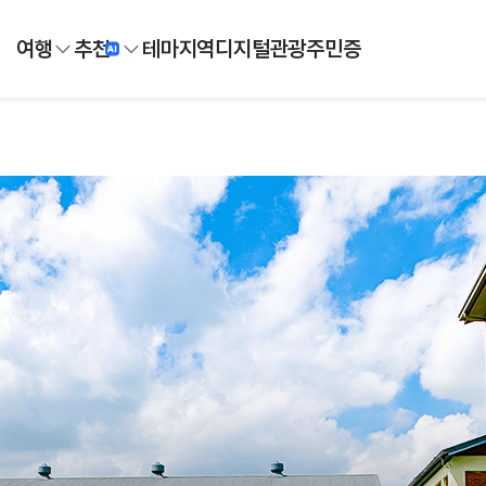
여행
추천
테마
지역
디지털
관광주민증