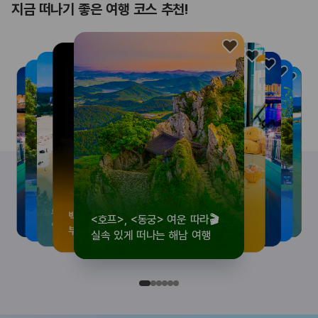
지금 떠나기 좋은 여행 코스 추천!
<호프>, <동궁> 여운 따라🎬
로컬 감성 수집!
우리말이 더 재미있어지는
뚜벅이 여행자 주목🚶
백제의 숨결을 따라,
<호프>, <동궁> 여운 따라🎬
로컬 감성 수집!
우리말이 더 재미있어지는
숲길부터 천년 고찰까지!
뚜벅이 여행자 주목🚶
백제의 숨결을 따라,
숲길부터 천년 고찰까지!
숲길부터 천년 고찰까지!
뚜벅이 여행자 주목🚶
우리말이 더 재미있어지는
백제의 숨결을 따라,
로컬 감성 수집!
<호프>, <동궁> 여운 따라🎬
실속 있게 떠나는 해남 여행
전국 로컬 기념품숍 3곳⭐
세종 한글 여행
양양 1박 2일 코스
부여에서 만나는 여름
실속 있게 떠나는 해남 여행
전국 로컬 기념품숍 3곳⭐
세종 한글 여행
마음에 쉼을 더하는 부안
양양 1박 2일 코스
부여에서 만나는 여름
마음에 쉼을 더하는 부안
마음에 쉼을 더하는 부안
양양 1박 2일 코스
세종 한글 여행
부여에서 만나는 여름
전국 로컬 기념품숍 3곳⭐
실속 있게 떠나는 해남 여행