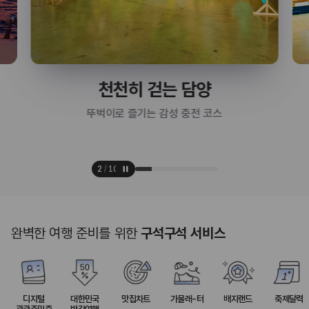
천천히 걷는 담양
뚜벅이로 즐기는 감성 충전 코스
3
/
10
완벽한 여행 준비를 위한
구석구석 서비스
디지털
대한민국
맛집차트
가볼래-터
배지랜드
축제달력