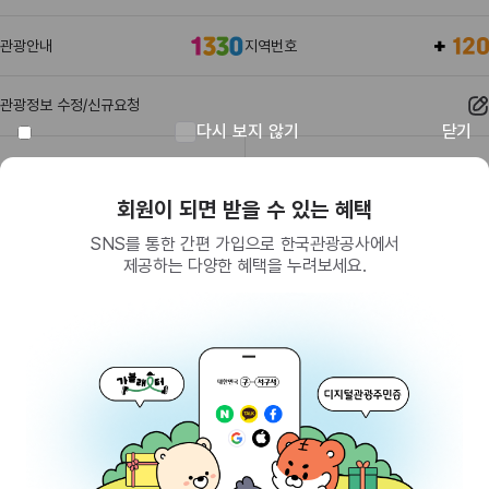
관광안내
지역번호
관광정보 수정/신규요청
다시 보지 않기
닫기
관광정보
유관기관
회원이 되면 받을 수 있는 혜택
SNS를 통한 간편 가입으로 한국관광공사에서
제공하는 다양한 혜택을 누려보세요.
(26464) 강원특별자치도 원주시 세계로 10
대표전화
033-738-3000 (유료, 평일 09시~18시)
사업자등록번호
202-81-50707
통신판매업신고
제2009-서울중구-1234호
이용 가이드
찾아오시는 길