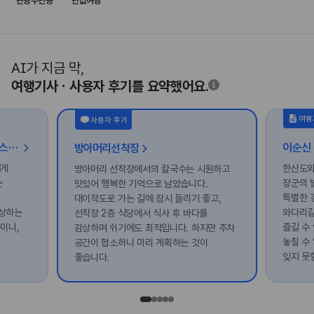
관광주민증
반값여행
AI가 지금 막,
여행기사ㆍ사용자 후기를 요약했어요.
여행
사용자 후기
진안 홍삼을 테마로 꾸민 체험식 스파, 진안 홍삼스파
방아머리선착장
에게
한산도와
방아머리 선착장에서의 칼국수는 시원하고
는
장군의 
맛있어 행복한 기억으로 남았습니다.
특별한 
대이작도로 가는 길에 잠시 들리기 좋고,
감상하는
와다리길
선착장 2층 식당에서 식사 후 바다를
이니,
즐길 수
감상하며 쉬기에도 최적입니다. 하지만 주차
놓칠 수
공간이 협소하니 미리 계획하는 것이
잊지 못
좋습니다.