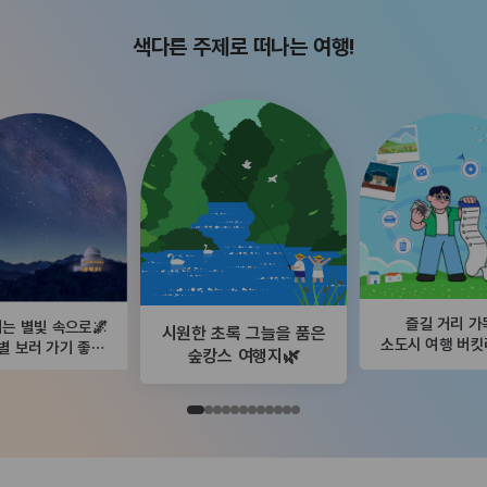
색다른 주제로 떠나는 여행!
즐길 거리 가
는 별빛 속으로🌌
시원한 초록 그늘을 품은
소도시 여행 버
별 보러 가기 좋은
숲캉스 여행지🌿
곳