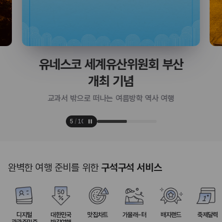
당근 말고도 매력 한가득🥕
느긋하게 즐기는 제주 구좌 여행
6
/
10
완벽한 여행 준비를 위한
구석구석 서비스
디지털
대한민국
맛집차트
가볼래-터
배지랜드
축제달력