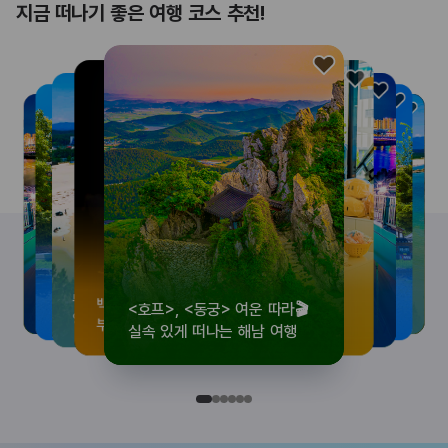
지금 떠나기 좋은 여행 코스 추천!
<호프>, <동궁> 여운 따라🎬
로컬 감성 수집!
우리말이 더 재미있어지는
뚜벅이 여행자 주목🚶
백제의 숨결을 따라,
<호프>, <동궁> 여운 따라🎬
로컬 감성 수집!
우리말이 더 재미있어지는
숲길부터 천년 고찰까지!
뚜벅이 여행자 주목🚶
백제의 숨결을 따라,
숲길부터 천년 고찰까지!
숲길부터 천년 고찰까지!
뚜벅이 여행자 주목🚶
우리말이 더 재미있어지는
백제의 숨결을 따라,
로컬 감성 수집!
<호프>, <동궁> 여운 따라🎬
실속 있게 떠나는 해남 여행
전국 로컬 기념품숍 3곳⭐
세종 한글 여행
양양 1박 2일 코스
부여에서 만나는 여름
실속 있게 떠나는 해남 여행
전국 로컬 기념품숍 3곳⭐
세종 한글 여행
마음에 쉼을 더하는 부안
양양 1박 2일 코스
부여에서 만나는 여름
마음에 쉼을 더하는 부안
마음에 쉼을 더하는 부안
양양 1박 2일 코스
세종 한글 여행
부여에서 만나는 여름
전국 로컬 기념품숍 3곳⭐
실속 있게 떠나는 해남 여행