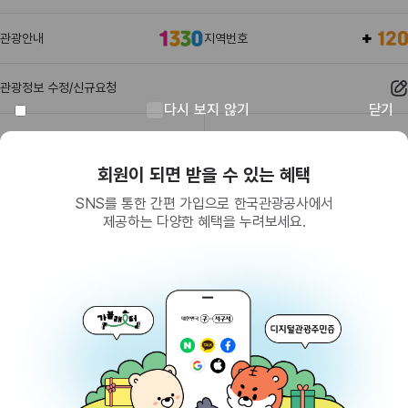
관광안내
지역번호
관광정보 수정/신규요청
다시 보지 않기
닫기
관광정보
유관기관
회원이 되면 받을 수 있는 혜택
SNS를 통한 간편 가입으로 한국관광공사에서
제공하는 다양한 혜택을 누려보세요.
(26464) 강원특별자치도 원주시 세계로 10
대표전화
033-738-3000 (유료, 평일 09시~18시)
사업자등록번호
202-81-50707
통신판매업신고
제2009-서울중구-1234호
이용 가이드
찾아오시는 길