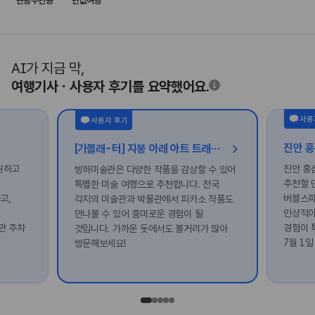
관광주민증
반값여행
AI가 지금 막,
여행기사ㆍ사용자 후기를 요약했어요.
사용
사용자 후기
[가볼래-터] 지붕 아래 아트 트래블, 시원한 감성 데이트
원하고
진안 홍
빙하미술관은 다양한 작품을 감상할 수 있어
추천할 
특별한 미술 여행으로 추천합니다. 전국
고,
버블스파
각지의 미술관과 박물관에서 피카소 작품도
인상적이
만나볼 수 있어 흥미로운 경험이 될
만 주차
경험이 
것입니다. 가까운 돗에서도 볼거리가 많아
7월 1일
방문해보세요!