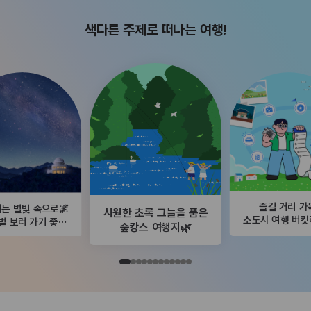
색다른 주제로 떠나는 여행!
즐길 거리 가
는 별빛 속으로🌌
시원한 초록 그늘을 품은
소도시 여행 버
별 보러 가기 좋은
숲캉스 여행지🌿
곳