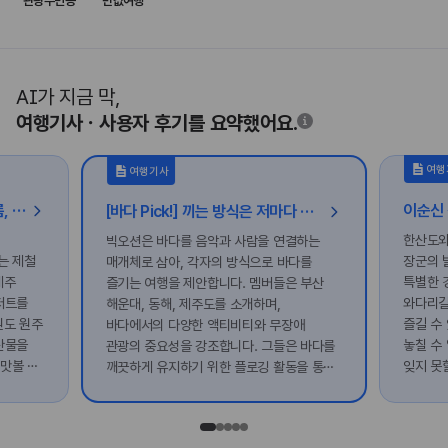
관광주민증
반값여행
AI가 지금 막,
여행기사ㆍ사용자 후기를 요약했어요.
여행
여행기사
[가볼래-터] 한 입 베어 무는 여름, 입맛 살리는 미식 여행
[바다 Pick!] 끼는 방식은 저마다 달라도, 바다는 누구에게나 열려 있다
한산도와
빅오션은 바다를 음악과 사람을 연결하는
는 제철
장군의 
매개체로 삼아, 각자의 방식으로 바다를
제주
특별한 
즐기는 여행을 제안합니다. 멤버들은 부산
저트를
와다리길
해운대, 동해, 제주도를 소개하며,
원도 원주
즐길 수
바다에서의 다양한 액티비티와 무장애
산물을
놓칠 수
관광의 중요성을 강조합니다. 그들은 바다를
 맛볼 수
잊지 못
깨끗하게 유지하기 위한 플로깅 활동을 통해
여행을
환경 보호에도 힘쓰고 있습니다.