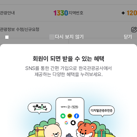
관광안내
지역번호
관광정보 수정/신규요청
다시 보지 않기
닫기
관광정보
유관기관
회원이 되면 받을 수 있는 혜택
SNS를 통한 간편 가입으로 한국관광공사에서
제공하는 다양한 혜택을 누려보세요.
(26464) 강원특별자치도 원주시 세계로 10
대표전화
033-738-3000 (유료, 평일 09시~18시)
사업자등록번호
202-81-50707
통신판매업신고
제2009-서울중구-1234호
이용 가이드
찾아오시는 길