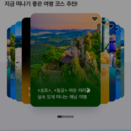
지금 떠나기 좋은 여행 코스 추천!
<호프>, <동궁> 여운 따라🎬
로컬 감성 수집!
우리말이 더 재미있어지는
뚜벅이 여행자 주목🚶
백제의 숨결을 따라,
<호프>, <동궁> 여운 따라🎬
로컬 감성 수집!
우리말이 더 재미있어지는
숲길부터 천년 고찰까지!
뚜벅이 여행자 주목🚶
백제의 숨결을 따라,
숲길부터 천년 고찰까지!
숲길부터 천년 고찰까지!
뚜벅이 여행자 주목🚶
우리말이 더 재미있어지는
백제의 숨결을 따라,
로컬 감성 수집!
<호프>, <동궁> 여운 따라🎬
실속 있게 떠나는 해남 여행
전국 로컬 기념품숍 3곳⭐
세종 한글 여행
양양 1박 2일 코스
부여에서 만나는 여름
실속 있게 떠나는 해남 여행
전국 로컬 기념품숍 3곳⭐
세종 한글 여행
마음에 쉼을 더하는 부안
양양 1박 2일 코스
부여에서 만나는 여름
마음에 쉼을 더하는 부안
마음에 쉼을 더하는 부안
양양 1박 2일 코스
세종 한글 여행
부여에서 만나는 여름
전국 로컬 기념품숍 3곳⭐
실속 있게 떠나는 해남 여행