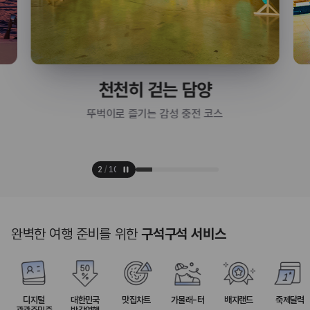
천천히 걷는 담양
뚜벅이로 즐기는 감성 충전 코스
2
/
10
완벽한 여행 준비를 위한
구석구석 서비스
디지털
대한민국
맛집차트
가볼래-터
배지랜드
축제달력