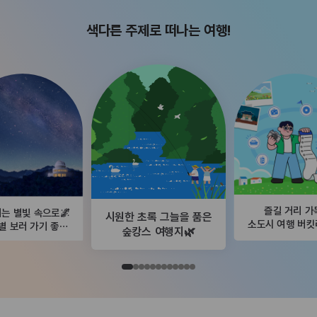
색다른 주제로 떠나는 여행!
즐길 거리 가
는 별빛 속으로🌌
시원한 초록 그늘을 품은
소도시 여행 버
별 보러 가기 좋은
숲캉스 여행지🌿
곳