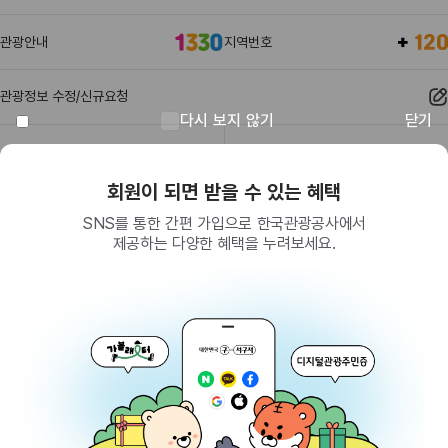
관광안내
지역번호
관광정보 수정/신규요청
다시 보지 않기
닫기
관광정보
유관기관
회원이 되면 받을 수 있는 혜택
SNS를 통한 간편 가입으로 한국관광공사에서
제공하는 다양한 혜택을 누려보세요.
(26464) 강원특별자치도 원주시 세계로 10
대표전화
033-738-3000 (유료, 평일 09시~18시)
사업자등록번호
202-81-50707
통신판매업신고
제2009-서울중구-1234호
이용 가이드
찾아오시는 길