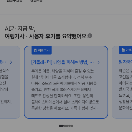
관광주민증
반값여행
AI가 지금 막,
여행기사ㆍ사용자 후기를 요약했어요.
여행
여행기사
땅끝 해남 여행 :: 영화 〈호프〉 촬영지 남창리부터 넷플릭스 〈동궁〉 촬영지 도솔암 등
[가볼래-터] 태양을 피하는 방법, 실내 액티비티 여행
넷플릭스
화순은 
무더운 여름, 태양을 피하며 즐길 수 있는
경험을
고인돌 
실내 액티비티를 소개합니다. 전북 무주
멋진
이어지는
나봄리조트의 트윈웨이브에서 인공 서핑을
식당의
발자국 
즐기고, 인천 국제 롤러스케이트장에서
느끼고,
레트로 감성을 만끽하세요. 또한, 용인의
간까지,
생활을 
플라이스테이션에서 실내 스카이다이빙으로
문화유산
특별한 경험을 해보세요. 가족과 함께 잊지
노을을
있습니다
못할 여름방학 추억을 만들어보세요!
있습니다