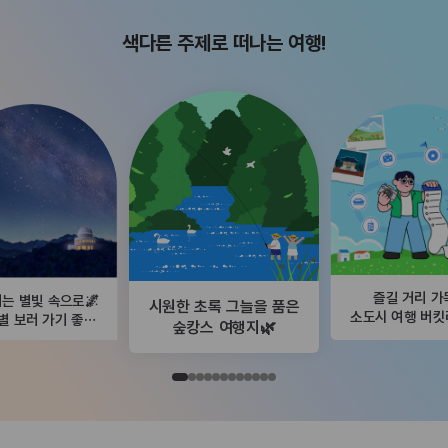
색다른 주제로 떠나는 여행!
즐길 거리 가
는 별빛 속으로🌌
시원한 초록 그늘을 품은
소도시 여행 버
별 보러 가기 좋은
숲캉스 여행지🌿
곳