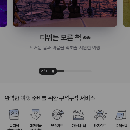
더위는 모른 척 👀
뜨거운 몸과 마음을 식혀줄 시원한 여행
3
/
10
완벽한 여행 준비를 위한
구석구석 서비스
디지털
대한민국
맛집차트
가볼래-터
배지랜드
축제달력