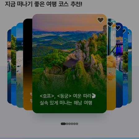
지금 떠나기 좋은 여행 코스 추천!
<호프>, <동궁> 여운 따라🎬
로컬 감성 수집!
우리말이 더 재미있어지는
뚜벅이 여행자 주목🚶
백제의 숨결을 따라,
<호프>, <동궁> 여운 따라🎬
로컬 감성 수집!
우리말이 더 재미있어지는
숲길부터 천년 고찰까지!
뚜벅이 여행자 주목🚶
백제의 숨결을 따라,
숲길부터 천년 고찰까지!
숲길부터 천년 고찰까지!
뚜벅이 여행자 주목🚶
우리말이 더 재미있어지는
백제의 숨결을 따라,
로컬 감성 수집!
<호프>, <동궁> 여운 따라🎬
실속 있게 떠나는 해남 여행
전국 로컬 기념품숍 3곳⭐
세종 한글 여행
양양 1박 2일 코스
부여에서 만나는 여름
실속 있게 떠나는 해남 여행
전국 로컬 기념품숍 3곳⭐
세종 한글 여행
마음에 쉼을 더하는 부안
양양 1박 2일 코스
부여에서 만나는 여름
마음에 쉼을 더하는 부안
마음에 쉼을 더하는 부안
양양 1박 2일 코스
세종 한글 여행
부여에서 만나는 여름
전국 로컬 기념품숍 3곳⭐
실속 있게 떠나는 해남 여행