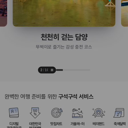
천천히 걷는 담양
뚜벅이로 즐기는 감성 충전 코스
2
/
10
완벽한 여행 준비를 위한
구석구석 서비스
디지털
대한민국
맛집차트
가볼래-터
배지랜드
축제달력