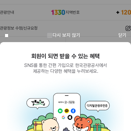
관광안내
지역번호
관광정보 수정/신규요청
다시 보지 않기
닫기
관광정보
유관기관
회원이 되면 받을 수 있는 혜택
SNS를 통한 간편 가입으로 한국관광공사에서
제공하는 다양한 혜택을 누려보세요.
(26464) 강원특별자치도 원주시 세계로 10
대표전화
033-738-3000 (유료, 평일 09시~18시)
사업자등록번호
202-81-50707
통신판매업신고
제2009-서울중구-1234호
이용 가이드
찾아오시는 길