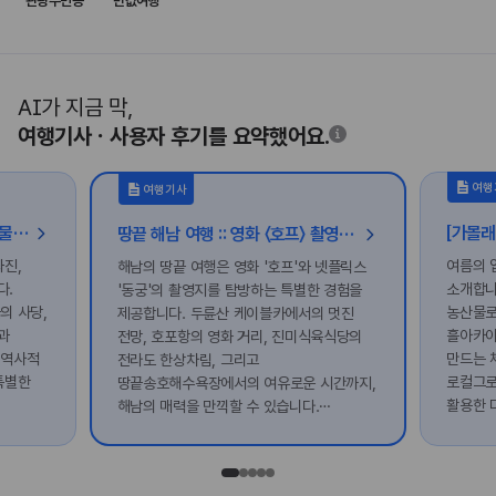
관광주민증
반값여행
AI가 지금 막,
여행기사ㆍ사용자 후기를 요약했어요.
여행
여행기사
글과 뜻으로 시대를 밝힌 홍성 인물 여행
땅끝 해남 여행 :: 영화 〈호프〉 촬영지 남창리부터 넷플릭스 〈동궁〉 촬영지 도솔암 등
좌진,
여름의 
해남의 땅끝 여행은 영화 '호프'와 넷플릭스
다.
소개합니
'동궁'의 촬영지를 탐방하는 특별한 경험을
의 사당,
농산물로
제공합니다. 두륜산 케이블카에서의 멋진
과
흘아카이
전망, 호포항의 영화 거리, 진미식육식당의
 역사적
만드는 
전라도 한상차림, 그리고
특별한
로컬그로
땅끝송호해수욕장에서의 여유로운 시간까지,
활용한 
해남의 매력을 만끽할 수 있습니다.
있어요.
마지막으로 도솔암에서의 아름다운 노을을
떠나보세
감상하며 하루를 마무리해보세요.