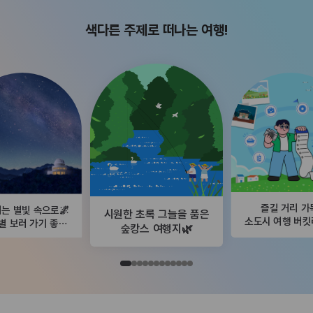
색다른 주제로 떠나는 여행!
즐길 거리 가
는 별빛 속으로🌌
시원한 초록 그늘을 품은
소도시 여행 버
별 보러 가기 좋은
숲캉스 여행지🌿
곳