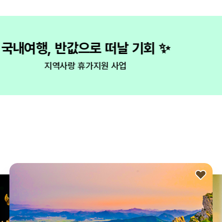
유쾌한 참견쟁이 모집
관광을 바꾸는 유쾌한 한마디