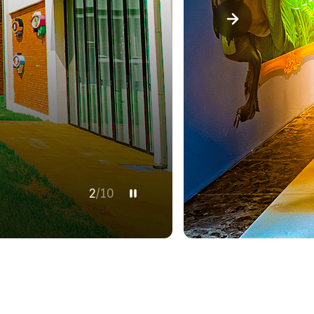
3
/
10