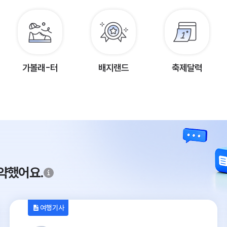
가볼래-터
배지랜드
축제달력
약했어요.
여행기사