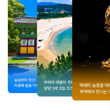
, <동궁> 여운 따라🎬
성 수집!
이 더 재미있어지는
숲길부터 천년 고찰까지!
뚜벅이 여행자 주목🚶
게 떠나는 해남 여행
컬 기념품숍 3곳⭐
글 여행
백제의 숨결을 따
마음에 쉼을 더하는 부안
양양 1박 2일 코스
부여에서 만나는 