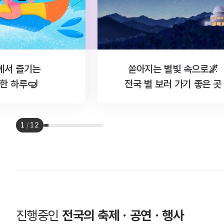
에서 즐기는
쏟아지는 별빛 속으로🌌
한 하루🤿
전국 별 보러 가기 좋은 곳
1
/
12
진행중인
전국의 축제ㆍ공연ㆍ행사