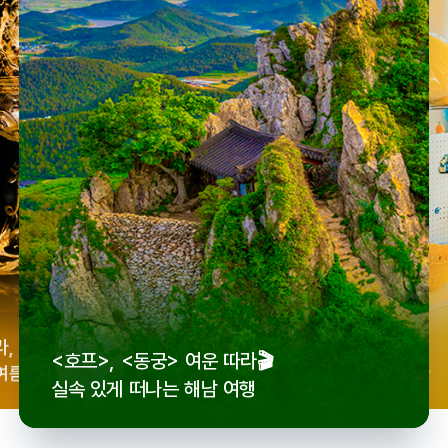
우리
라,
로컬 감성 수집!
<호프>, <동궁> 여운 따라🎬
세종
여름
전국 로컬 기념품숍 3곳⭐
실속 있게 떠나는 해남 여행