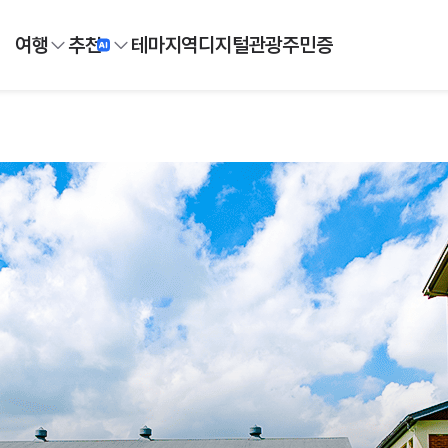
여행
추천
테마
지역
디지털
관광주민증