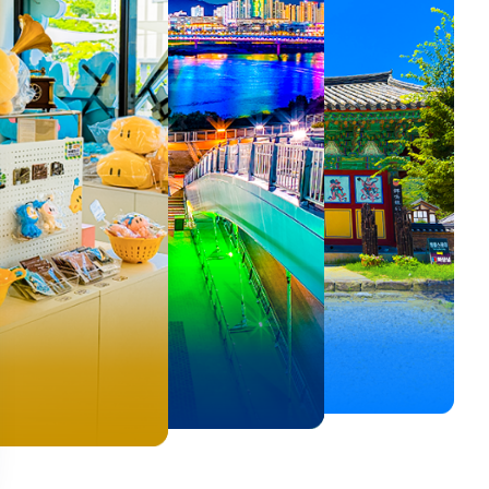
뚜벅이 여행자 주목🚶
백제의 숨결을 따라,
<호프>, <동궁> 여운 따라🎬
로컬 감성 수집!
우리말이 더 재미있어지는
숲길부터 천년 고찰까지!
뚜벅이 여행자 주목🚶
백제의 숨결을 따라,
숲길부터 천년 고찰까지!
말이 더 재미있어지는
양양 1박 2일 코스
부여에서 만나는 여름
실속 있게 떠나는 해남 여행
전국 로컬 기념품숍 3곳⭐
세종 한글 여행
마음에 쉼을 더하는 부안
양양 1박 2일 코스
부여에서 만나는 여름
마음에 쉼을 더하는 부안
 한글 여행