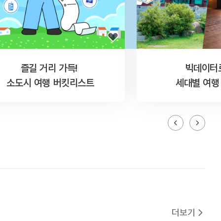
즐길 거리 가득!
빅데이터
소도시 여행 버킷리스트
세대별 여행
더보기