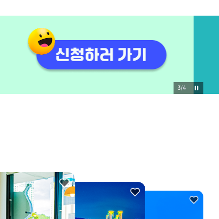
3
/
4