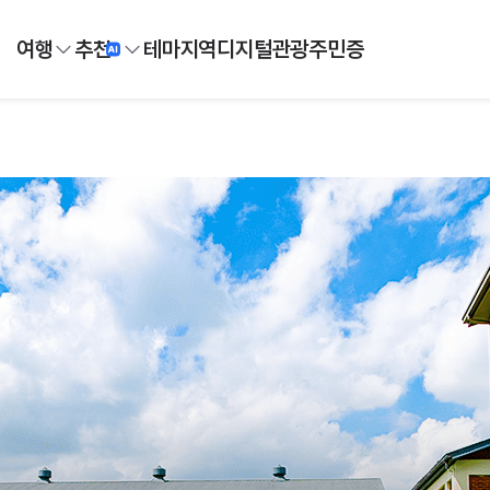
여행
추천
테마
지역
디지털
관광주민증