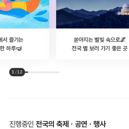
에서 즐기는
쏟아지는 별빛 속으로🌌
한 하루🤿
전국 별 보러 가기 좋은 곳
1
/
12
진행중인
전국의 축제ㆍ공연ㆍ행사