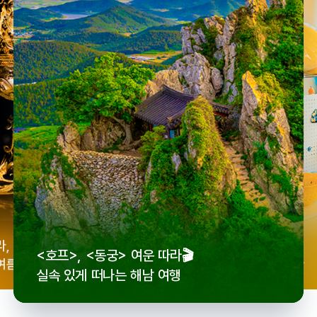
우리
라,
로컬 감성 수집!
<호프>, <동궁> 여운 따라🎬
세종
여름
전국 로컬 기념품숍 3곳⭐
실속 있게 떠나는 해남 여행