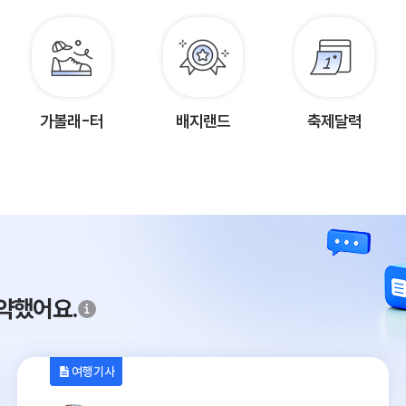
가볼래-터
배지랜드
축제달력
약했어요.
여행기사