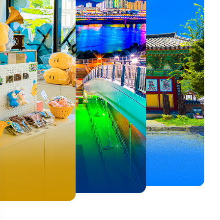
뚜벅이 여행자 주목🚶
백제의 숨결을 따라,
<호프>, <동궁> 여운 따라🎬
로컬 감성 수집!
우리말이 더 재미있어지는
숲길부터 천년 고찰까지!
뚜벅이 여행자 주목🚶
백제의 숨결을 따라,
숲길부터 천년 고찰까지!
말이 더 재미있어지는
양양 1박 2일 코스
부여에서 만나는 여름
실속 있게 떠나는 해남 여행
전국 로컬 기념품숍 3곳⭐
세종 한글 여행
마음에 쉼을 더하는 부안
양양 1박 2일 코스
부여에서 만나는 여름
마음에 쉼을 더하는 부안
 한글 여행