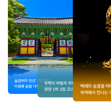
, <동궁> 여운 따라🎬
성 수집!
이 더 재미있어지는
숲길부터 천년 고찰까지!
뚜벅이 여행자 주목🚶
게 떠나는 해남 여행
컬 기념품숍 3곳⭐
글 여행
백제의 숨결을 따
마음에 쉼을 더하는 부안
양양 1박 2일 코스
부여에서 만나는 