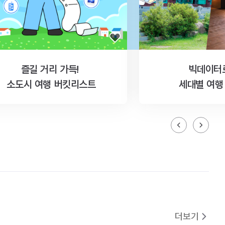
즐길 거리 가득!
빅데이터
소도시 여행 버킷리스트
세대별 여행
더보기