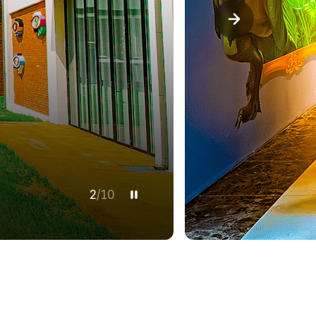
2
/
10