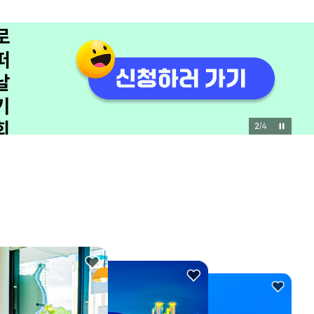
쟁
이
모
집
관
광
3
/
4
을
바
꾸
는
유
쾌
한
한
마
디