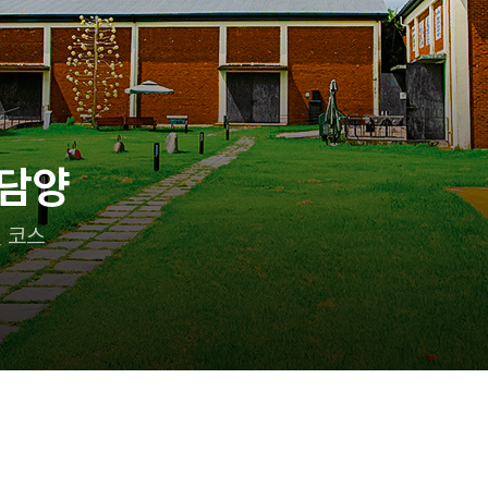
 담양
 코스