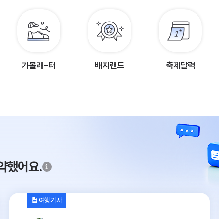
가볼래-터
배지랜드
축제달력
약했어요.
여행기사