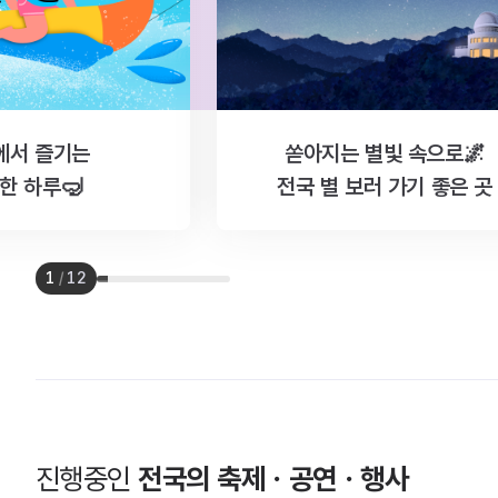
에서 즐기는
쏟아지는 별빛 속으로🌌
한 하루🤿
전국 별 보러 가기 좋은 곳
1
/
12
진행중인
전국의 축제ㆍ공연ㆍ행사