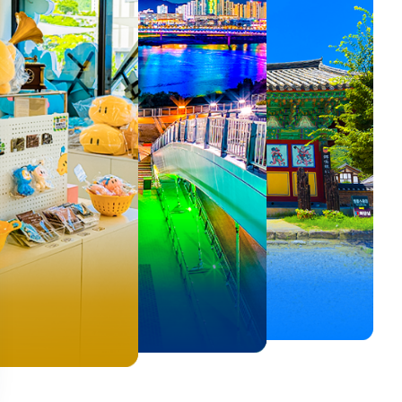
뚜벅이 여행자 주목🚶
백제의 숨결을 따라,
<호프>, <동궁> 여운 따라🎬
로컬 감성 수집!
우리말이 더 재미있어지는
숲길부터 천년 고찰까지!
뚜벅이 여행자 주목🚶
백제의 숨결을 따라,
숲길부터 천년 고찰까지!
말이 더 재미있어지는
양양 1박 2일 코스
부여에서 만나는 여름
실속 있게 떠나는 해남 여행
전국 로컬 기념품숍 3곳⭐
세종 한글 여행
마음에 쉼을 더하는 부안
양양 1박 2일 코스
부여에서 만나는 여름
마음에 쉼을 더하는 부안
 한글 여행