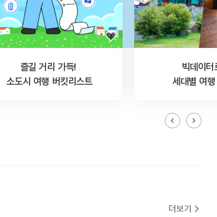
즐길 거리 가득!
빅데이터
소도시 여행 버킷리스트
세대별 여행
더보기