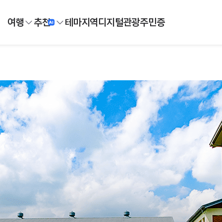
여행
추천
테마
지역
디지털
관광주민증