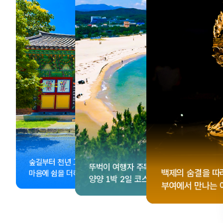
, <동궁> 여운 따라🎬
성 수집!
이 더 재미있어지는
숲길부터 천년 고찰까지!
뚜벅이 여행자 주목🚶
게 떠나는 해남 여행
컬 기념품숍 3곳⭐
글 여행
백제의 숨결을 따
마음에 쉼을 더하는 부안
양양 1박 2일 코스
부여에서 만나는 