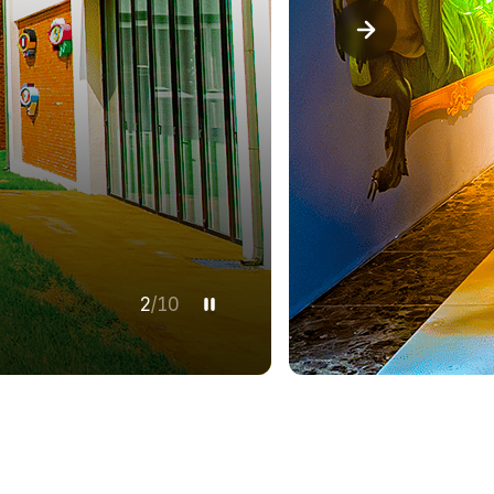
3
/
10