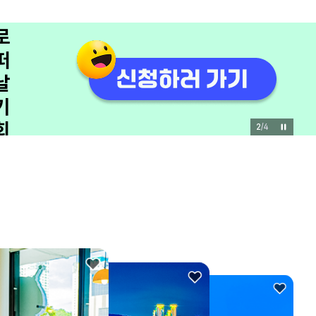
쟁
이
모
집
관
광
3
/
4
을
바
꾸
는
유
쾌
한
한
마
디