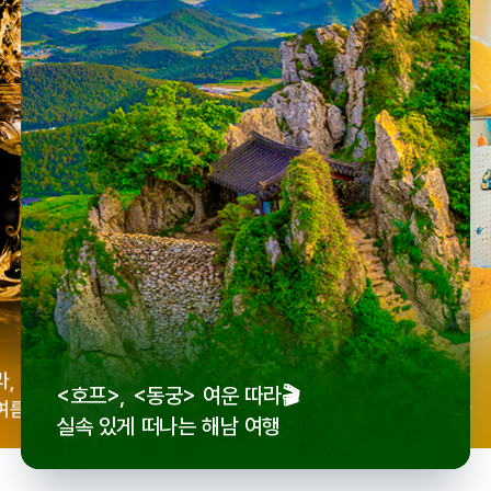
우리
라,
로컬 감성 수집!
<호프>, <동궁> 여운 따라🎬
세종
여름
전국 로컬 기념품숍 3곳⭐
실속 있게 떠나는 해남 여행