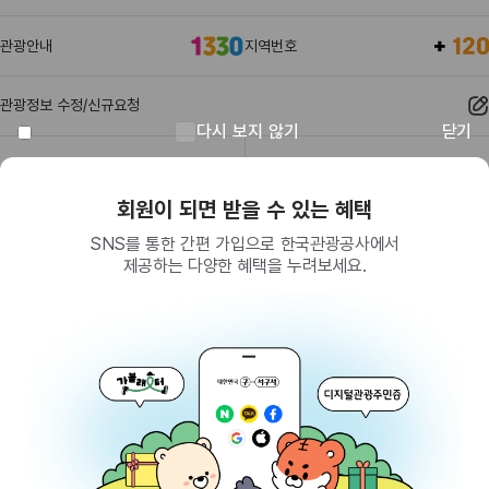
관광안내
지역번호
관광정보 수정/신규요청
다시 보지 않기
닫기
관광정보
유관기관
회원이 되면 받을 수 있는 혜택
SNS를 통한 간편 가입으로 한국관광공사에서
제공하는 다양한 혜택을 누려보세요.
(26464) 강원특별자치도 원주시 세계로 10
대표전화
033-738-3000 (유료, 평일 09시~18시)
사업자등록번호
202-81-50707
통신판매업신고
제2009-서울중구-1234호
이용 가이드
찾아오시는 길