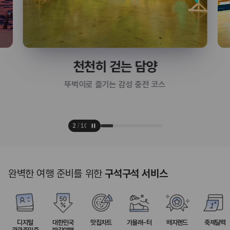
천천히 걷는 담양
뚜벅이로 즐기는 감성 충전 코스
3
/
10
완벽한 여행 준비를 위한
구석구석 서비스
디지털
대한민국
맛집차트
가볼래-터
배지랜드
축제달력