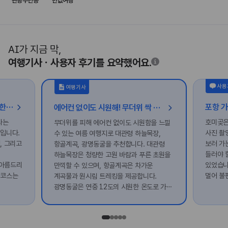
관광주민증
반값여행
AI가 지금 막,
여행기사ㆍ사용자 후기를 요약했어요.
사용
여행기사
성밖숲에서 펼쳐진 밤의 축제, 대한민국 밤밤페스타
에어컨 없이도 시원해! 무더위 싹 날리는 여름 휴가 여행지 추천
타는
호미곶은
무더위를 피해 에어컨 없이도 시원함을 느낄
제입니다.
사진 촬
수 있는 여름 여행지로 대관령 하늘목장,
, 그리고
보러 가
항골계곡, 광명동굴을 추천합니다. 대관령
들러야 
하늘목장은 청량한 고원 바람과 푸른 초원을
 아름드리
있었습니
만끽할 수 있으며, 항골계곡은 차가운
 코스는
멀어 불
계곡물과 원시림 트레킹을 제공합니다.
광명동굴은 연중 12도의 시원한 온도로 가족
단위 방문객에게 안성맞춤입니다.