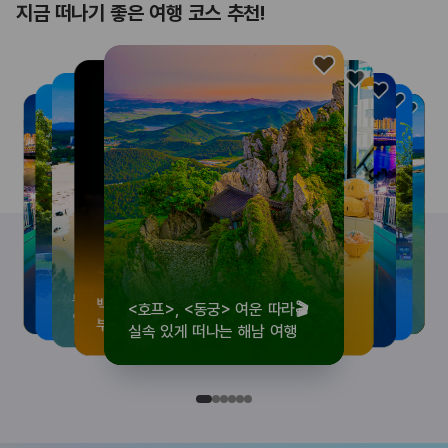
지금 떠나기 좋은 여행 코스 추천!
<호프>, <동궁> 여운 따라🎬
로컬 감성 수집!
우리말이 더 재미있어지는
뚜벅이 여행자 주목🚶
백제의 숨결을 따라,
<호프>, <동궁> 여운 따라🎬
로컬 감성 수집!
우리말이 더 재미있어지는
숲길부터 천년 고찰까지!
뚜벅이 여행자 주목🚶
백제의 숨결을 따라,
숲길부터 천년 고찰까지!
숲길부터 천년 고찰까지!
뚜벅이 여행자 주목🚶
우리말이 더 재미있어지는
백제의 숨결을 따라,
로컬 감성 수집!
<호프>, <동궁> 여운 따라🎬
실속 있게 떠나는 해남 여행
전국 로컬 기념품숍 3곳⭐
세종 한글 여행
양양 1박 2일 코스
부여에서 만나는 여름
실속 있게 떠나는 해남 여행
전국 로컬 기념품숍 3곳⭐
세종 한글 여행
마음에 쉼을 더하는 부안
양양 1박 2일 코스
부여에서 만나는 여름
마음에 쉼을 더하는 부안
마음에 쉼을 더하는 부안
양양 1박 2일 코스
세종 한글 여행
부여에서 만나는 여름
전국 로컬 기념품숍 3곳⭐
실속 있게 떠나는 해남 여행