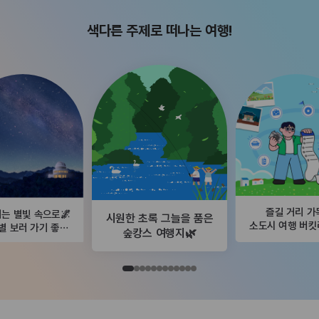
색다른 주제로 떠나는 여행!
즐길 거리 가
는 별빛 속으로🌌
시원한 초록 그늘을 품은
소도시 여행 버
별 보러 가기 좋은
숲캉스 여행지🌿
곳