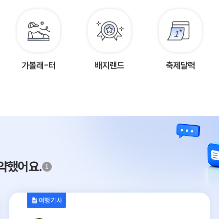
가볼래-터
배지랜드
축제달력
약했어요.
여행기사