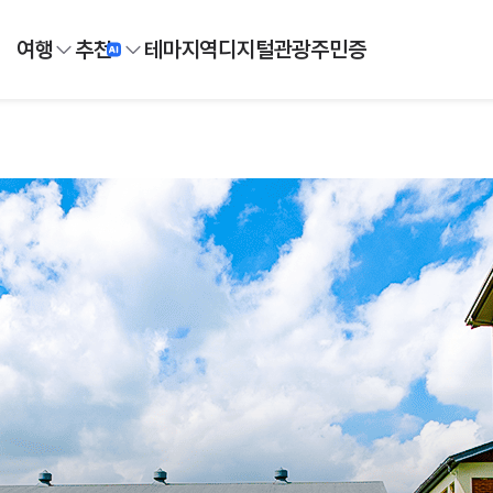
여행
추천
테마
지역
디지털
관광주민증