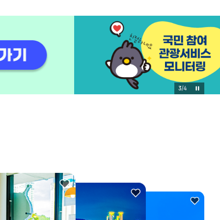
3
/
4