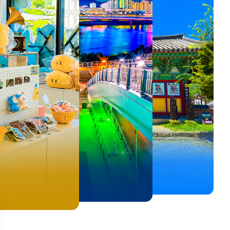
뚜벅이 여행자 주목🚶
백제의 숨결을 따라,
<호프>, <동궁> 여운 따라🎬
로컬 감성 수집!
우리말이 더 재미있어지는
숲길부터 천년 고찰까지!
뚜벅이 여행자 주목🚶
백제의 숨결을 따라,
숲길부터 천년 고찰까지!
말이 더 재미있어지는
양양 1박 2일 코스
부여에서 만나는 여름
실속 있게 떠나는 해남 여행
전국 로컬 기념품숍 3곳⭐
세종 한글 여행
마음에 쉼을 더하는 부안
양양 1박 2일 코스
부여에서 만나는 여름
마음에 쉼을 더하는 부안
 한글 여행