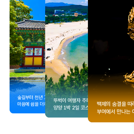
, <동궁> 여운 따라🎬
성 수집!
이 더 재미있어지는
숲길부터 천년 고찰까지!
뚜벅이 여행자 주목🚶
게 떠나는 해남 여행
컬 기념품숍 3곳⭐
글 여행
백제의 숨결을 따
마음에 쉼을 더하는 부안
양양 1박 2일 코스
부여에서 만나는 