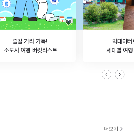
즐길 거리 가득!
빅데이터
소도시 여행 버킷리스트
세대별 여행
더보기