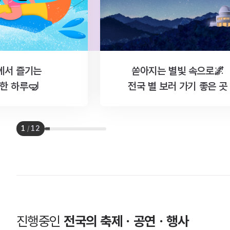
에서 즐기는
쏟아지는 별빛 속으로🌌
한 하루🤿
전국 별 보러 가기 좋은 곳
1
/
12
진행중인
전국의 축제ㆍ공연ㆍ행사