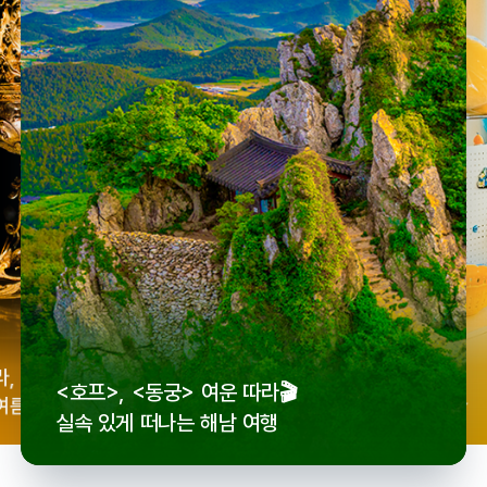
우리
라,
로컬 감성 수집!
<호프>, <동궁> 여운 따라🎬
세종
여름
전국 로컬 기념품숍 3곳⭐
실속 있게 떠나는 해남 여행