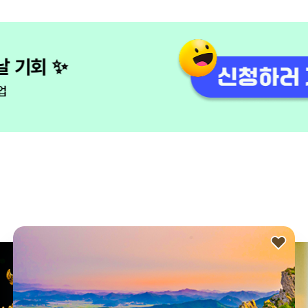
유쾌한 참견쟁이 모집
관광을 바꾸는 유쾌한 한마디