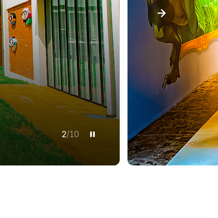
3
/
10