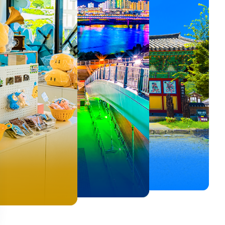
뚜벅이 여행자 주목🚶
백제의 숨결을 따라,
<호프>, <동궁> 여운 따라🎬
로컬 감성 수집!
우리말이 더 재미있어지는
숲길부터 천년 고찰까지!
뚜벅이 여행자 주목🚶
백제의 숨결을 따라,
숲길부터 천년 고찰까지!
말이 더 재미있어지는
양양 1박 2일 코스
부여에서 만나는 여름
실속 있게 떠나는 해남 여행
전국 로컬 기념품숍 3곳⭐
세종 한글 여행
마음에 쉼을 더하는 부안
양양 1박 2일 코스
부여에서 만나는 여름
마음에 쉼을 더하는 부안
 한글 여행