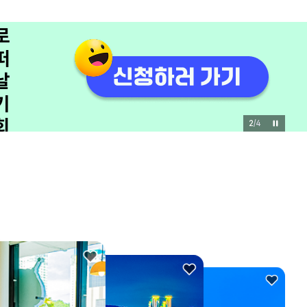
쟁
이
모
집
관
광
3
/
4
을
바
꾸
는
유
쾌
한
한
마
디