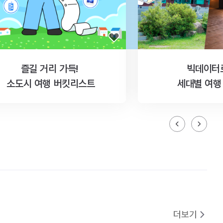
즐길 거리 가득!
빅데이터
소도시 여행 버킷리스트
세대별 여행
더보기