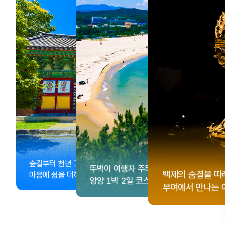
, <동궁> 여운 따라🎬
성 수집!
이 더 재미있어지는
숲길부터 천년 고찰까지!
뚜벅이 여행자 주목🚶
게 떠나는 해남 여행
컬 기념품숍 3곳⭐
글 여행
백제의 숨결을 따
마음에 쉼을 더하는 부안
양양 1박 2일 코스
부여에서 만나는 