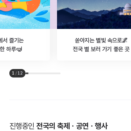
에서 즐기는
쏟아지는 별빛 속으로🌌
한 하루🤿
전국 별 보러 가기 좋은 곳
1
/
12
진행중인
전국의 축제ㆍ공연ㆍ행사