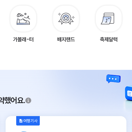
가볼래-터
배지랜드
축제달력
약했어요.
여행기사