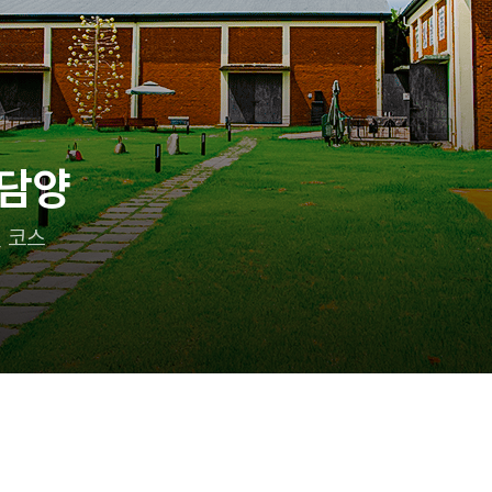
 담양
 코스