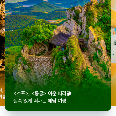
우리
라,
로컬 감성 수집!
<호프>, <동궁> 여운 따라🎬
세종
여름
전국 로컬 기념품숍 3곳⭐
실속 있게 떠나는 해남 여행