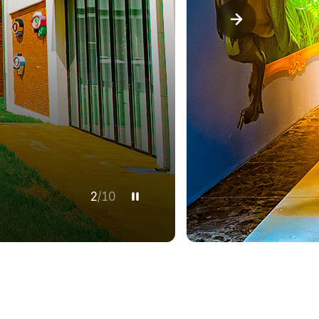
3
/
10