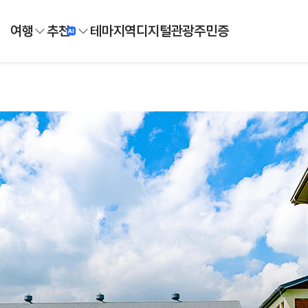
여행
추천
테마
지역
디지털
관광주민증