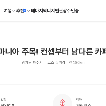
여행
추천
테마
지역
디지털
관광주민증
마니아 주목! 컨셉부터 남다른 카페
경기도 파주시
코스 총거리 : 약 180km
일정
테마
당일여행
힐링코스