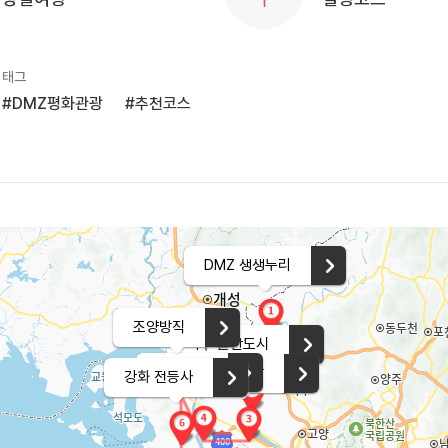
태그
#DMZ평화관광
#추천코스
DMZ 생생누리
조양방직
파주 출판도시
수산공원
라베니체광장
강화 전등사