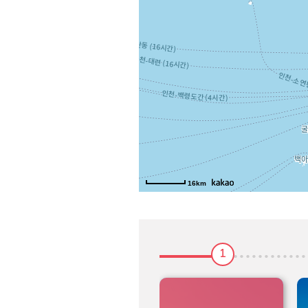
16km
1