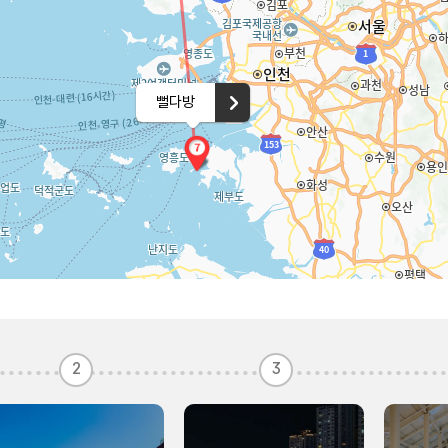
뻘다방
2
3