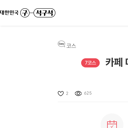
코스
카페 
7코스
625
2