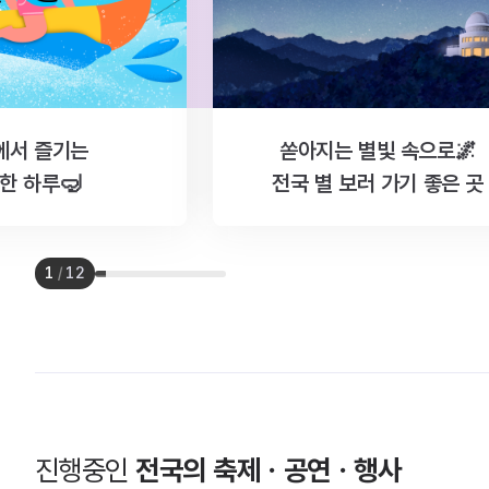
에서 즐기는
쏟아지는 별빛 속으로🌌
한 하루🤿
전국 별 보러 가기 좋은 곳
1
/
12
진행중인
전국의 축제ㆍ공연ㆍ행사