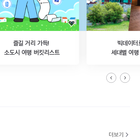
즐길 거리 가득!
빅데이터
소도시 여행 버킷리스트
세대별 여행
더보기