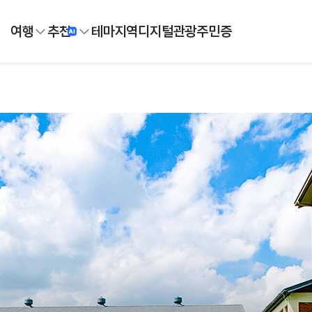
여행
추천
테마
지역
디지털
관광주민증