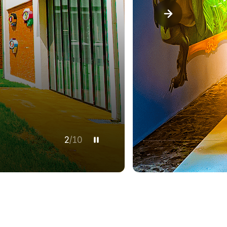
3
/
10