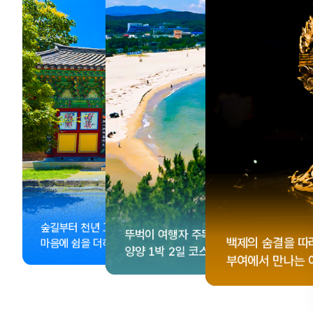
, <동궁> 여운 따라🎬
성 수집!
이 더 재미있어지는
숲길부터 천년 고찰까지!
뚜벅이 여행자 주목🚶
게 떠나는 해남 여행
컬 기념품숍 3곳⭐
글 여행
백제의 숨결을 따
마음에 쉼을 더하는 부안
양양 1박 2일 코스
부여에서 만나는 