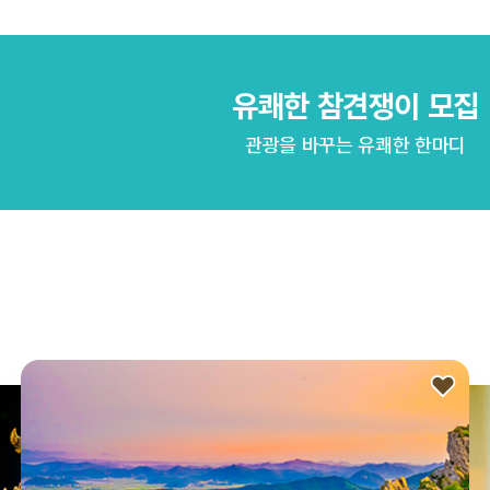
유쾌한 참견쟁이 모집
관광을 바꾸는 유쾌한 한마디