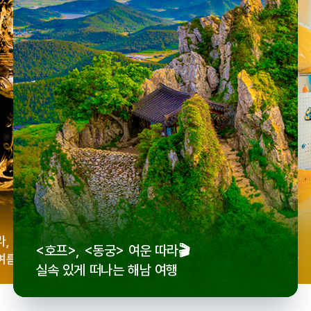
우리
라,
로컬 감성 수집!
<호프>, <동궁> 여운 따라🎬
세종
여름
전국 로컬 기념품숍 3곳⭐
실속 있게 떠나는 해남 여행