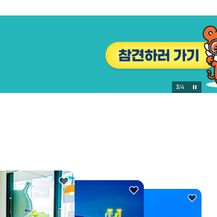
3
/
4