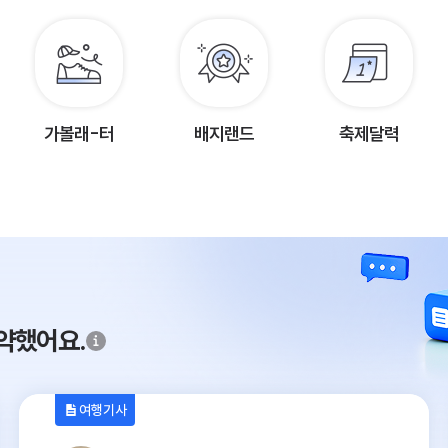
가볼래-터
배지랜드
축제달력
약했어요.
여행기사