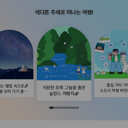
색다른 주제로 떠나는 여행!
즐길 거리 가
는 별빛 속으로🌌
시원한 초록 그늘을 품은
소도시 여행 버
별 보러 가기 좋은
숲캉스 여행지🌿
곳