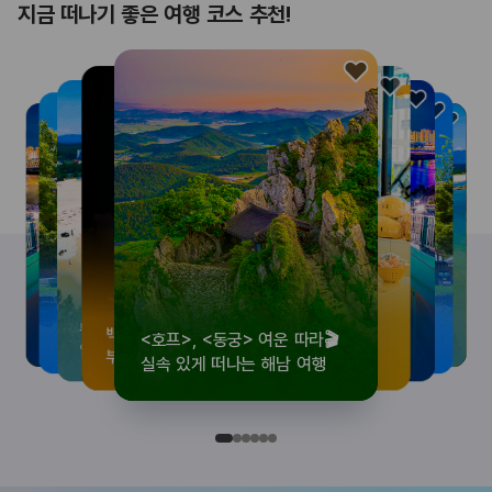
지금 떠나기 좋은 여행 코스 추천!
<호프>, <동궁> 여운 따라🎬
로컬 감성 수집!
우리말이 더 재미있어지는
뚜벅이 여행자 주목🚶
백제의 숨결을 따라,
<호프>, <동궁> 여운 따라🎬
로컬 감성 수집!
우리말이 더 재미있어지는
숲길부터 천년 고찰까지!
뚜벅이 여행자 주목🚶
백제의 숨결을 따라,
숲길부터 천년 고찰까지!
숲길부터 천년 고찰까지!
뚜벅이 여행자 주목🚶
우리말이 더 재미있어지는
백제의 숨결을 따라,
로컬 감성 수집!
<호프>, <동궁> 여운 따라🎬
실속 있게 떠나는 해남 여행
전국 로컬 기념품숍 3곳⭐
세종 한글 여행
양양 1박 2일 코스
부여에서 만나는 여름
실속 있게 떠나는 해남 여행
전국 로컬 기념품숍 3곳⭐
세종 한글 여행
마음에 쉼을 더하는 부안
양양 1박 2일 코스
부여에서 만나는 여름
마음에 쉼을 더하는 부안
마음에 쉼을 더하는 부안
양양 1박 2일 코스
세종 한글 여행
부여에서 만나는 여름
전국 로컬 기념품숍 3곳⭐
실속 있게 떠나는 해남 여행