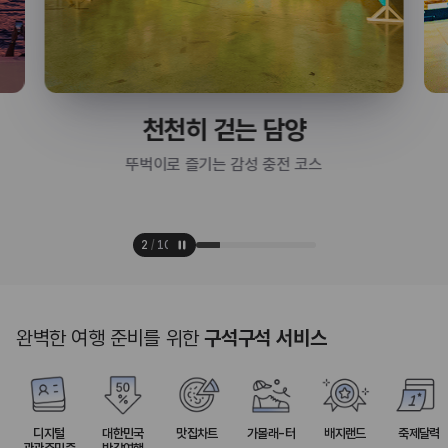
천천히 걷는 담양
뚜벅이로 즐기는 감성 충전 코스
2
/
10
완벽한 여행 준비를 위한
구석구석 서비스
디지털
대한민국
맛집차트
가볼래-터
배지랜드
축제달력