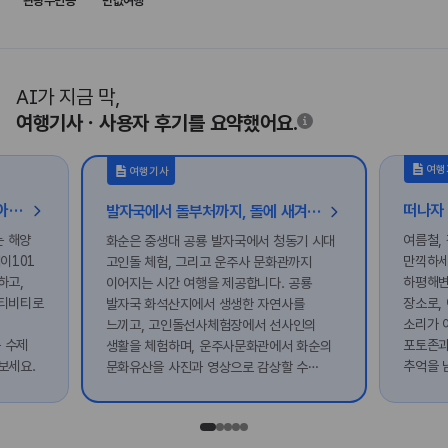
관광주민증
반값여행
AI가 지금 막,
여행기사ㆍ사용자 후기를 요약했어요.
여행
여행기사
[가볼래-터] 시원함이 터지는 오아시스, 친구와 함께 가는 해양 레저 여행
발자국에서 돌부처까지, 돌에 새겨진 화순의 시간
는 해양
여름철,
화순은 중생대 공룡 발자국에서 청동기 시대
이101
만끽하세
고인돌 체험, 그리고 운주사 문화관까지
하고,
하평해변
이어지는 시간 여행을 제공합니다. 공룡
액티비티로
장소로,
발자국 화석산지에서 생생한 자연사를
소리가 
느끼고, 고인돌선사체험장에서 선사인의
 수제
포토존과
생활을 체험하며, 운주사문화관에서 화순의
보세요.
추억을 
문화유산을 사진과 영상으로 감상할 수
있습니다. 화순의 돌은 오랜 시간을 품고
있습니다.