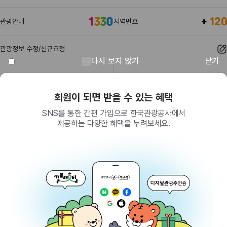
관광안내
지역번호
관광정보 수정/신규요청
다시 보지 않기
닫기
관광정보
유관기관
회원이 되면 받을 수 있는 혜택
SNS를 통한 간편 가입으로 한국관광공사에서
제공하는 다양한 혜택을 누려보세요.
(26464) 강원특별자치도 원주시 세계로 10
대표전화
033-738-3000 (유료, 평일 09시~18시)
사업자등록번호
202-81-50707
통신판매업신고
제2009-서울중구-1234호
이용 가이드
찾아오시는 길