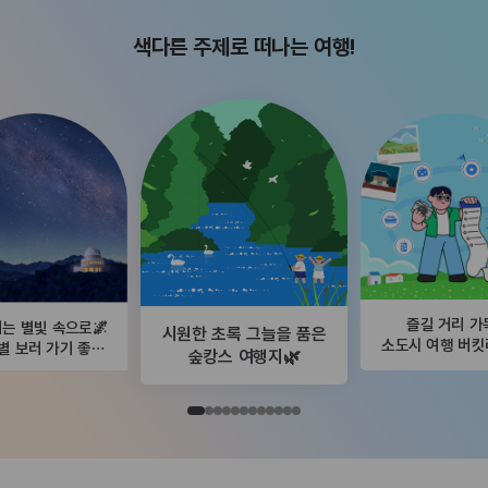
색다른 주제로 떠나는 여행!
즐길 거리 가
는 별빛 속으로🌌
시원한 초록 그늘을 품은
소도시 여행 버
별 보러 가기 좋은
숲캉스 여행지🌿
곳