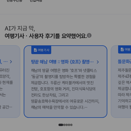
관광주민증
반값여행
AI가 지금 막,
여행기사ㆍ사용자 후기를 요약했어요.
여행
여행기사
오래된 풍류에서 호국의 기억까지, 영천 시간 여행
땅끝 해남 여행 :: 영화 〈호프〉 촬영지 남창리부터 넷플릭스 〈동궁〉 촬영지 도솔암 등
어우러진
제주돌문
해남의 땅끝 여행은 영화 '호프'와 넷플릭스
조양각,
제주43
'동궁'의 촬영지를 탐방하는 특별한 경험을
와 현재를
깊은 역
제공합니다. 두륜산 케이블카에서의 멋진
는
제공합니
전망, 호포항의 영화 거리, 진미식육식당의
서는
따라 제
전라도 한상차림, 그리고
기억하고
땅끝송호해수욕장에서의 여유로운 시간까지,
각 공간은
여행이 
해남의 매력을 만끽할 수 있습니다.
 기회를
마지막으로 도솔암에서의 아름다운 노을을
감상하며 하루를 마무리해보세요.