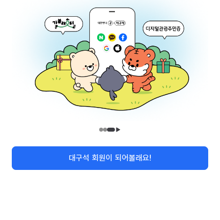
관광안내
지역번호
관광정보 수정/신규요청
관광정보
유관기관
(26464) 강원특별자치도 원주시 세계로 10
대표전화
033-738-3000 (유료, 평일 09시~18시)
대구석 회원이 되어볼래요!
사업자등록번호
202-81-50707
메뉴
검색
여행지도
로그인
통신판매업신고
제2009-서울중구-1234호
이용 가이드
찾아오시는 길