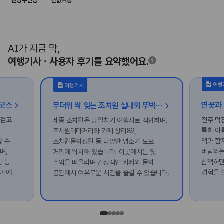
관광주민증
반값여행
AI가 지금 막,
여행기사ㆍ사용자 후기를 요약했어요.
여행
여행기사
행코스
무더위 싹 잊는 조치원 실내외 뚜벅이 여행!
 걷고
전주 덕
세종 조치원은 당일치기 여행지로 적합하며,
길
특히 아
조치원테마거리와 카페 상리89,
할 수
책과 함
조치원문화정원 등 다양한 명소가 도보
며,
바람쐬는
거리에 위치해 있습니다. 이곳에서는 옛
 등
산책하면
추억을 떠올리며 감성적인 카페와 문화
기기에
경험을 
공간에서 여유로운 시간을 즐길 수 있습니다.