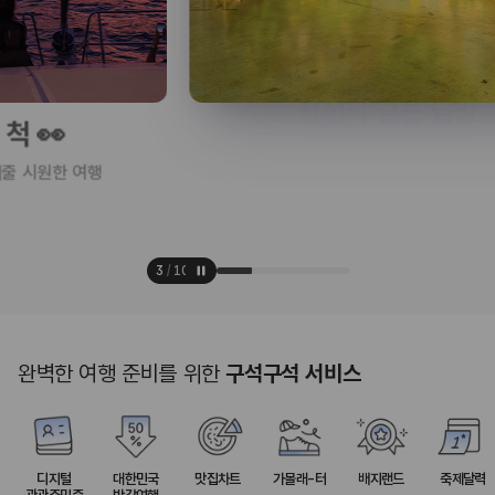
천천히 걷는 담양
뚜벅이로 즐기는 감성 충전 코스
3
/
10
완벽한 여행 준비를 위한
구석구석 서비스
디지털
대한민국
맛집차트
가볼래-터
배지랜드
축제달력