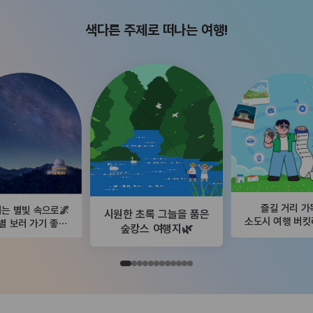
색다른 주제로 떠나는 여행!
즐길 거리 가
는 별빛 속으로🌌
시원한 초록 그늘을 품은
소도시 여행 버
별 보러 가기 좋은
숲캉스 여행지🌿
곳