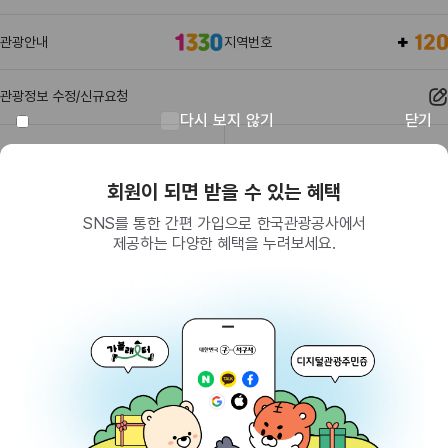
관광안내
지역번호
관광정보 수정/신규요청
다시 보지 않기
닫기
관광정보
유관기관
회원이 되면 받을 수 있는 혜택
SNS를 통한 간편 가입으로 한국관광공사에서
제공하는 다양한 혜택을 누려보세요.
(26464) 강원특별자치도 원주시 세계로 10
대표전화
033-738-3000 (유료, 평일 09시~18시)
사업자등록번호
202-81-50707
통신판매업신고
제2009-서울중구-1234호
이용 가이드
찾아오시는 길