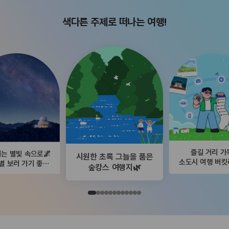
색다른 주제로 떠나는 여행!
즐길 거리 가
는 별빛 속으로🌌
시원한 초록 그늘을 품은
소도시 여행 버
별 보러 가기 좋은
숲캉스 여행지🌿
곳