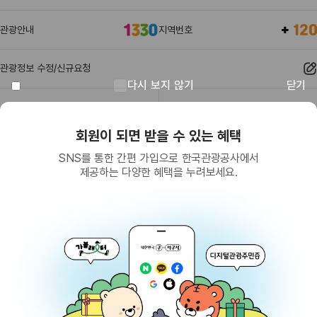
관광안내
지역번호
관광정보 수정/신규요청
다시 보지 않기
닫기
관광정보
유관기관
회원이 되면 받을 수 있는 혜택
SNS를 통한 간편 가입으로 한국관광공사에서
제공하는 다양한 혜택을 누려보세요.
(26464) 강원특별자치도 원주시 세계로 10
대표전화
033-738-3000 (유료, 평일 09시~18시)
사업자등록번호
202-81-50707
통신판매업신고
제2009-서울중구-1234호
이용 가이드
찾아오시는 길