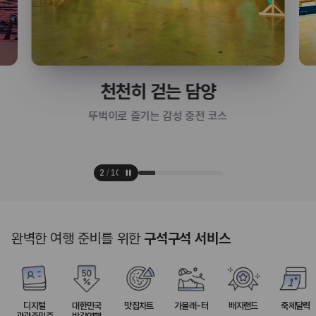
천천히 걷는 담양
뚜벅이로 즐기는 감성 충전 코스
3
/
10
완벽한 여행 준비를 위한
구석구석 서비스
디지털
대한민국
맛집차트
가볼래-터
배지랜드
축제달력