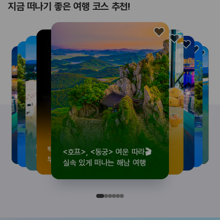
지금 떠나기 좋은 여행 코스 추천!
<호프>, <동궁> 여운 따라🎬
로컬 감성 수집!
우리말이 더 재미있어지는
뚜벅이 여행자 주목🚶
백제의 숨결을 따라,
<호프>, <동궁> 여운 따라🎬
로컬 감성 수집!
우리말이 더 재미있어지는
숲길부터 천년 고찰까지!
뚜벅이 여행자 주목🚶
백제의 숨결을 따라,
숲길부터 천년 고찰까지!
숲길부터 천년 고찰까지!
뚜벅이 여행자 주목🚶
우리말이 더 재미있어지는
백제의 숨결을 따라,
로컬 감성 수집!
<호프>, <동궁> 여운 따라🎬
실속 있게 떠나는 해남 여행
전국 로컬 기념품숍 3곳⭐
세종 한글 여행
양양 1박 2일 코스
부여에서 만나는 여름
실속 있게 떠나는 해남 여행
전국 로컬 기념품숍 3곳⭐
세종 한글 여행
마음에 쉼을 더하는 부안
양양 1박 2일 코스
부여에서 만나는 여름
마음에 쉼을 더하는 부안
마음에 쉼을 더하는 부안
양양 1박 2일 코스
세종 한글 여행
부여에서 만나는 여름
전국 로컬 기념품숍 3곳⭐
실속 있게 떠나는 해남 여행