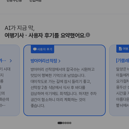
관광주민증
반값여행
AI가 지금 막,
여행기사ㆍ사용자 후기를 요약했어요.
여행
사용자 후기
발자국에서 돌부처까지, 돌에 새겨진 화순의 시간
방아머리선착장
기 시대
밀양은 
방아머리 선착장에서의 칼국수는 시원하고
까지
이들에게
맛있어 행복한 기억으로 남았습니다.
공룡
요가컬처
대이작도로 가는 길에 잠시 들리기 좋고,
를
용두산 
선착장 2층 식당에서 식사 후 바다를
인의
시간을 
감상하며 쉬기에도 최적입니다. 하지만 주차
 화순의
아름다운
공간이 협소하니 미리 계획하는 것이
수
볕뉘에서
좋습니다.
품고