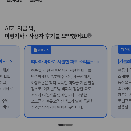
관광주민증
반값여행
AI가 지금 막,
여행기사ㆍ사용자 후기를 요약했어요.
여행
여행기사
[가볼래-터] 시원함이 터지는 오아시스, 친구와 함께 가는 해양 레저 여행
떠나자 바다로! 시원한 파도 소리를 들을 수 있는 강원권 해변 투어
는 해양
여름의 
여름철, 강원권 해변에서 시원한 바다를
이101
소개합니
만끽하세요. 속초해수욕장, 사근진해변,
하고,
농산물로
하평해변은 각각 독특한 매력을 지닌 힐링
액티비티로
흘아카이
장소로, 에메랄드빛 바다와 청량한 파도
만드는 
소리가 여행객을 맞이합니다. 다양한
 수제
로컬그로
포토존과 여유로운 산책로가 있어 특별한
보세요.
활용한 
추억을 남기기에 완벽한 곳입니다.
있어요.
떠나보세