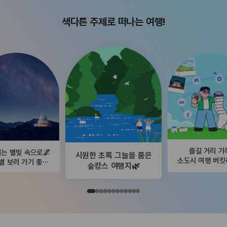
색다른 주제로 떠나는 여행!
즐길 거리 가
는 별빛 속으로🌌
시원한 초록 그늘을 품은
소도시 여행 버
별 보러 가기 좋은
숲캉스 여행지🌿
곳