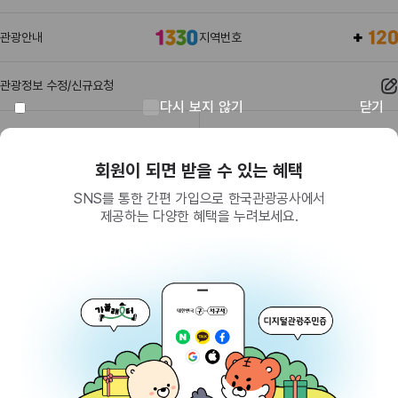
관광안내
지역번호
관광정보 수정/신규요청
다시 보지 않기
닫기
관광정보
유관기관
회원이 되면 받을 수 있는 혜택
SNS를 통한 간편 가입으로 한국관광공사에서
제공하는 다양한 혜택을 누려보세요.
(26464) 강원특별자치도 원주시 세계로 10
대표전화
033-738-3000 (유료, 평일 09시~18시)
사업자등록번호
202-81-50707
통신판매업신고
제2009-서울중구-1234호
이용 가이드
찾아오시는 길