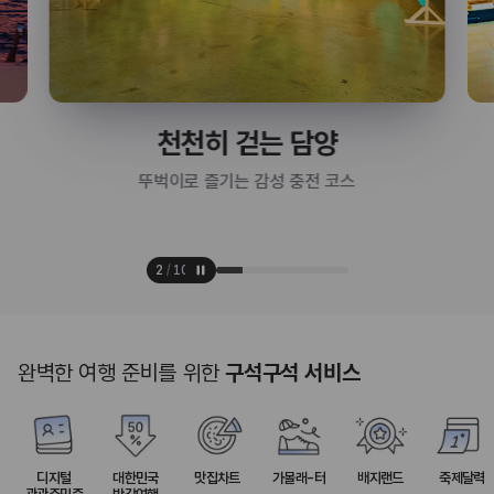
천천히 걷는 담양
뚜벅이로 즐기는 감성 충전 코스
2
/
10
완벽한 여행 준비를 위한
구석구석 서비스
디지털
대한민국
맛집차트
가볼래-터
배지랜드
축제달력