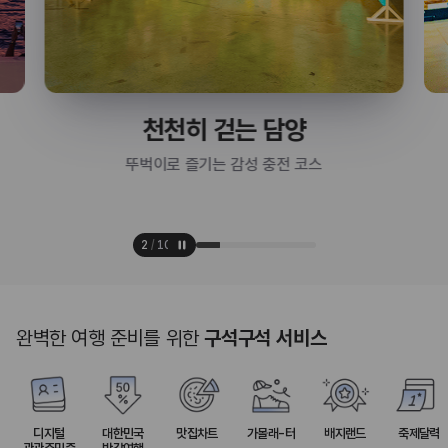
천천히 걷는 담양
뚜벅이로 즐기는 감성 충전 코스
2
/
10
완벽한 여행 준비를 위한
구석구석 서비스
디지털
대한민국
맛집차트
가볼래-터
배지랜드
축제달력