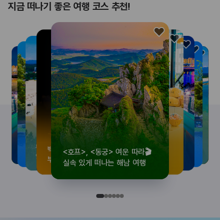
지금 떠나기 좋은 여행 코스 추천!
<호프>, <동궁> 여운 따라🎬
로컬 감성 수집!
우리말이 더 재미있어지는
뚜벅이 여행자 주목🚶
백제의 숨결을 따라,
<호프>, <동궁> 여운 따라🎬
로컬 감성 수집!
우리말이 더 재미있어지는
숲길부터 천년 고찰까지!
뚜벅이 여행자 주목🚶
백제의 숨결을 따라,
숲길부터 천년 고찰까지!
숲길부터 천년 고찰까지!
뚜벅이 여행자 주목🚶
우리말이 더 재미있어지는
백제의 숨결을 따라,
로컬 감성 수집!
<호프>, <동궁> 여운 따라🎬
실속 있게 떠나는 해남 여행
전국 로컬 기념품숍 3곳⭐
세종 한글 여행
양양 1박 2일 코스
부여에서 만나는 여름
실속 있게 떠나는 해남 여행
전국 로컬 기념품숍 3곳⭐
세종 한글 여행
마음에 쉼을 더하는 부안
양양 1박 2일 코스
부여에서 만나는 여름
마음에 쉼을 더하는 부안
마음에 쉼을 더하는 부안
양양 1박 2일 코스
세종 한글 여행
부여에서 만나는 여름
전국 로컬 기념품숍 3곳⭐
실속 있게 떠나는 해남 여행