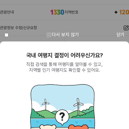
관광안내
지역번호
관광정보 수정/신규요청
다시 보지 않기
닫기
관광정보
유관기관
회원이 되면 받을 수 있는 혜택
SNS를 통한 간편 가입으로 한국관광공사에서
제공하는 다양한 혜택을 누려보세요.
(26464) 강원특별자치도 원주시 세계로 10
대표전화
033-738-3000 (유료, 평일 09시~18시)
사업자등록번호
202-81-50707
통신판매업신고
제2009-서울중구-1234호
이용 가이드
찾아오시는 길