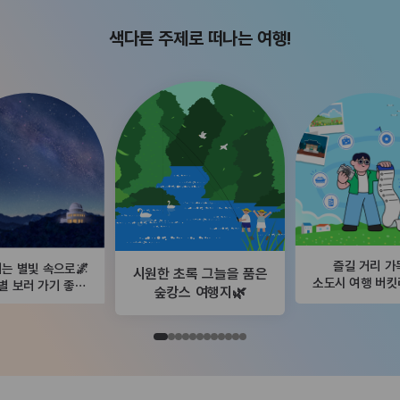
색다른 주제로 떠나는 여행!
즐길 거리 가
는 별빛 속으로🌌
시원한 초록 그늘을 품은
소도시 여행 버
별 보러 가기 좋은
숲캉스 여행지🌿
곳