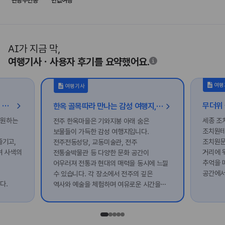
관광주민증
반값여행
AI가 지금 막,
여행기사ㆍ사용자 후기를 요약했어요.
여행
여행기사
[가볼래-터] 나를 채우는 선샤인, 밀양 힐링 여행
한옥 골목따라 만나는 감성 여행지, 전주 한옥마을 속 숨은 보물 찾기
 원하는
세종 조
전주 한옥마을은 기와지붕 아래 숨은
조치원테
보물들이 가득한 감성 여행지입니다.
즐기고,
조치원문
전주전동성당, 교동미술관, 전주
며 사색의
거리에 
전통술박물관 등 다양한 문화 공간이
의
추억을 
어우러져 전통과 현대의 매력을 동시에 느낄
공간에서
수 있습니다. 각 장소에서 전주의 깊은
다.
역사와 예술을 체험하며 여유로운 시간을
보내보세요.