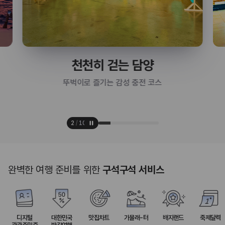
천천히 걷는 담양
뚜벅이로 즐기는 감성 충전 코스
2
/
10
완벽한 여행 준비를 위한
구석구석 서비스
디지털
대한민국
맛집차트
가볼래-터
배지랜드
축제달력