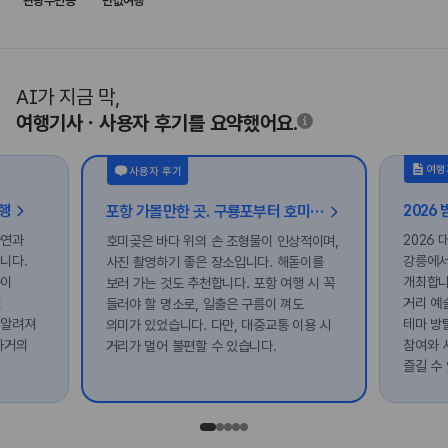
관광주민증
반값여행
AI가 지금 막,
여행기사ㆍ사용자 후기를 요약했어요.
여행
사용자 후기
여행
2026
포항 가볼만한 곳. 구룡포부터 호미곶까지, 사색하며 걷는 포항 여행 코스
자연과
2026
호미곶은 바다 위의 손 조형물이 인상적이며,
니다.
강릉에서
사진 촬영하기 좋은 장소입니다. 해돋이를
숲이
개최합니
보러 가는 것도 추천합니다. 포항 여행 시 꼭
옛
거리 예
들러야 할 명소로, 일출은 구름이 껴도
 알려져
테마 방
의미가 있었습니다. 다만, 대중교통 이용 시
과거의
참여와 
거리가 멀어 불편할 수 있습니다.
즐길 수