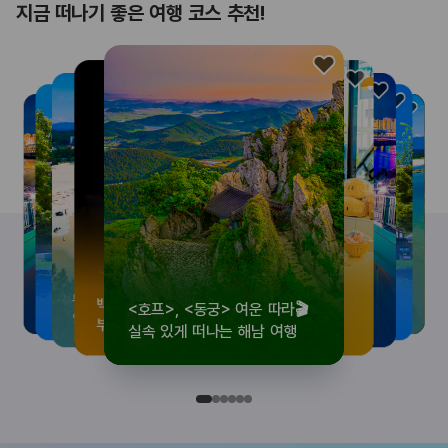
지금 떠나기 좋은 여행 코스 추천!
<호프>, <동궁> 여운 따라🎬
로컬 감성 수집!
우리말이 더 재미있어지는
뚜벅이 여행자 주목🚶
백제의 숨결을 따라,
<호프>, <동궁> 여운 따라🎬
로컬 감성 수집!
우리말이 더 재미있어지는
숲길부터 천년 고찰까지!
뚜벅이 여행자 주목🚶
백제의 숨결을 따라,
숲길부터 천년 고찰까지!
숲길부터 천년 고찰까지!
뚜벅이 여행자 주목🚶
우리말이 더 재미있어지는
백제의 숨결을 따라,
로컬 감성 수집!
<호프>, <동궁> 여운 따라🎬
실속 있게 떠나는 해남 여행
전국 로컬 기념품숍 3곳⭐
세종 한글 여행
양양 1박 2일 코스
부여에서 만나는 여름
실속 있게 떠나는 해남 여행
전국 로컬 기념품숍 3곳⭐
세종 한글 여행
마음에 쉼을 더하는 부안
양양 1박 2일 코스
부여에서 만나는 여름
마음에 쉼을 더하는 부안
마음에 쉼을 더하는 부안
양양 1박 2일 코스
세종 한글 여행
부여에서 만나는 여름
전국 로컬 기념품숍 3곳⭐
실속 있게 떠나는 해남 여행