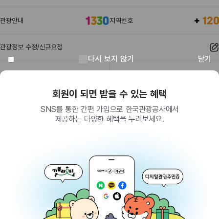
관광안내
지역번호
관광정보 수정/신규요청
다시 보지 않기
닫기
관광정보
유관기관
회원이 되면 받을 수 있는 혜택
SNS를 통한 간편 가입으로 한국관광공사에서
제공하는 다양한 혜택을 누려보세요.
(26464) 강원특별자치도 원주시 세계로 10
대표전화
033-738-3000 (유료, 평일 09시~18시)
사업자등록번호
202-81-50707
통신판매업신고
제2009-서울중구-1234호
이용 가이드
찾아오시는 길