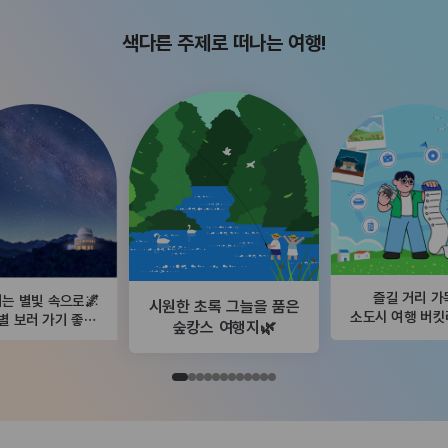
색다른 주제로 떠나는 여행!
즐길 거리 가
는 별빛 속으로🌌
시원한 초록 그늘을 품은
소도시 여행 버
별 보러 가기 좋은
숲캉스 여행지🌿
곳