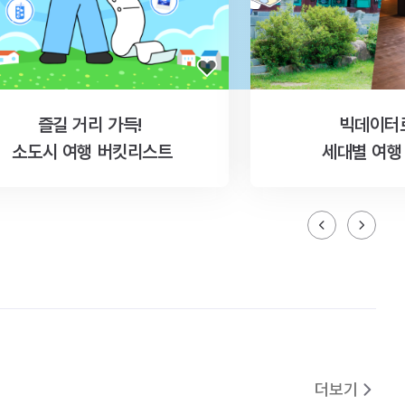
즐길 거리 가득!
빅데이터
소도시 여행 버킷리스트
세대별 여행
더보기