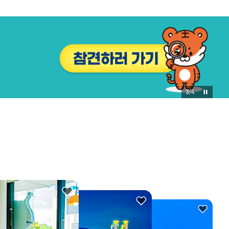
3
/
4