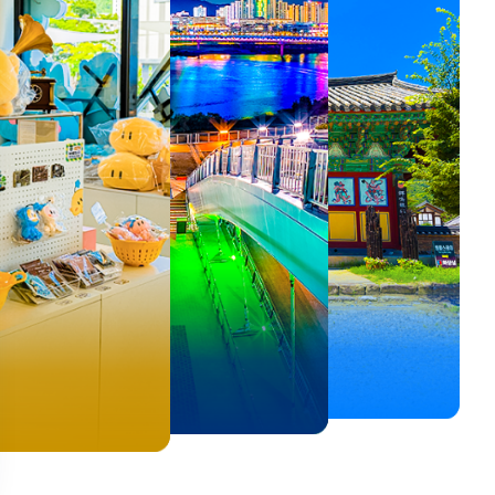
뚜벅이 여행자 주목🚶
백제의 숨결을 따라,
<호프>, <동궁> 여운 따라🎬
로컬 감성 수집!
우리말이 더 재미있어지는
숲길부터 천년 고찰까지!
뚜벅이 여행자 주목🚶
백제의 숨결을 따라,
숲길부터 천년 고찰까지!
말이 더 재미있어지는
양양 1박 2일 코스
부여에서 만나는 여름
실속 있게 떠나는 해남 여행
전국 로컬 기념품숍 3곳⭐
세종 한글 여행
마음에 쉼을 더하는 부안
양양 1박 2일 코스
부여에서 만나는 여름
마음에 쉼을 더하는 부안
 한글 여행