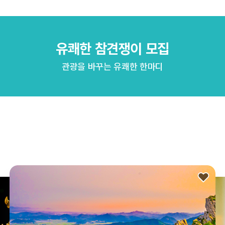
유쾌한 참견쟁이 모집
관광을 바꾸는 유쾌한 한마디