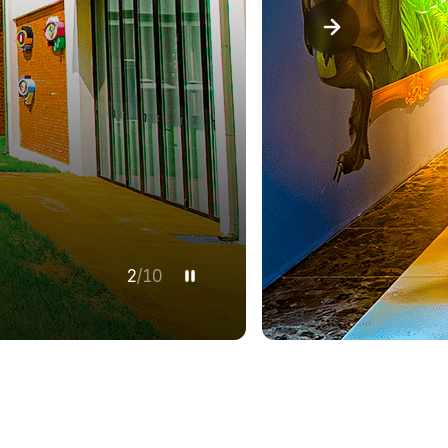
3
/
10