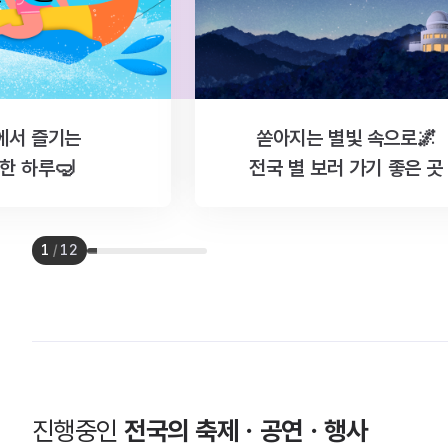
에서 즐기는
쏟아지는 별빛 속으로🌌
한 하루🤿
전국 별 보러 가기 좋은 곳
1
/
12
진행중인
전국의 축제ㆍ공연ㆍ행사