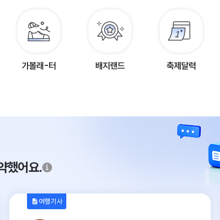
가볼래-터
배지랜드
축제달력
약했어요.
여행기사