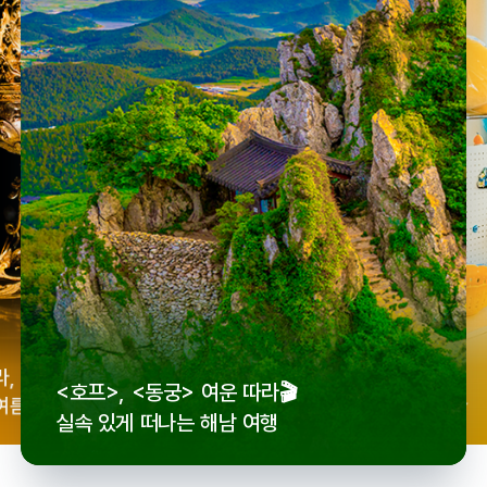
우리
라,
로컬 감성 수집!
<호프>, <동궁> 여운 따라🎬
세종
여름
전국 로컬 기념품숍 3곳⭐
실속 있게 떠나는 해남 여행