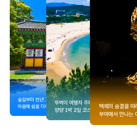
, <동궁> 여운 따라🎬
성 수집!
이 더 재미있어지는
숲길부터 천년 고찰까지!
뚜벅이 여행자 주목🚶
게 떠나는 해남 여행
컬 기념품숍 3곳⭐
글 여행
백제의 숨결을 따
마음에 쉼을 더하는 부안
양양 1박 2일 코스
부여에서 만나는 