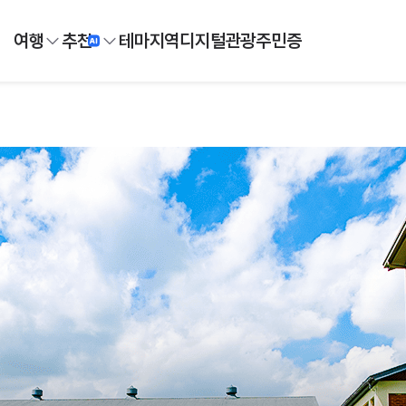
여행
추천
테마
지역
디지털
관광주민증