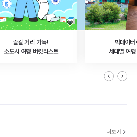
즐길 거리 가득!
빅데이터
소도시 여행 버킷리스트
세대별 여행
더보기