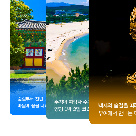
, <동궁> 여운 따라🎬
성 수집!
이 더 재미있어지는
숲길부터 천년 고찰까지!
뚜벅이 여행자 주목🚶
게 떠나는 해남 여행
컬 기념품숍 3곳⭐
글 여행
백제의 숨결을 따
마음에 쉼을 더하는 부안
양양 1박 2일 코스
부여에서 만나는 