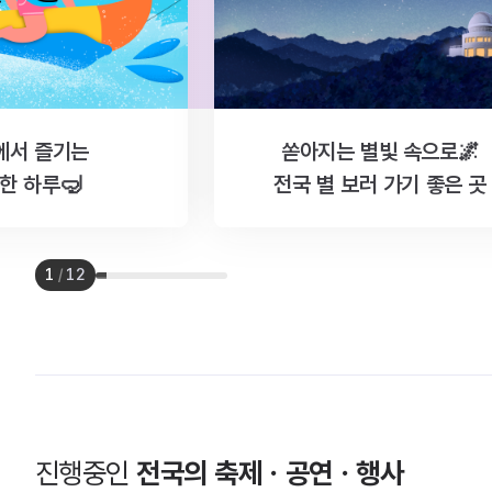
에서 즐기는
쏟아지는 별빛 속으로🌌
한 하루🤿
전국 별 보러 가기 좋은 곳
1
/
12
진행중인
전국의 축제ㆍ공연ㆍ행사