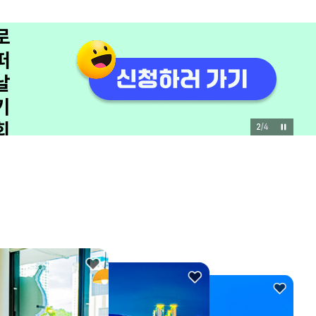
쟁
이
모
집
관
광
3
/
4
을
바
꾸
는
유
쾌
한
한
마
디