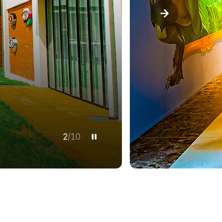
2
/
10