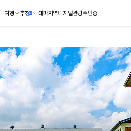
여행
추천
테마
지역
디지털
관광주민증