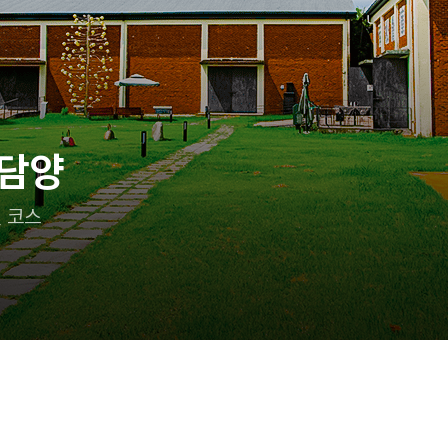
 담양
 코스