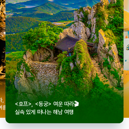
우리
라,
로컬 감성 수집!
<호프>, <동궁> 여운 따라🎬
세종
여름
전국 로컬 기념품숍 3곳⭐
실속 있게 떠나는 해남 여행