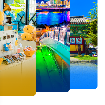
뚜벅이 여행자 주목🚶
백제의 숨결을 따라,
<호프>, <동궁> 여운 따라🎬
로컬 감성 수집!
우리말이 더 재미있어지는
숲길부터 천년 고찰까지!
뚜벅이 여행자 주목🚶
백제의 숨결을 따라,
숲길부터 천년 고찰까지!
말이 더 재미있어지는
양양 1박 2일 코스
부여에서 만나는 여름
실속 있게 떠나는 해남 여행
전국 로컬 기념품숍 3곳⭐
세종 한글 여행
마음에 쉼을 더하는 부안
양양 1박 2일 코스
부여에서 만나는 여름
마음에 쉼을 더하는 부안
 한글 여행