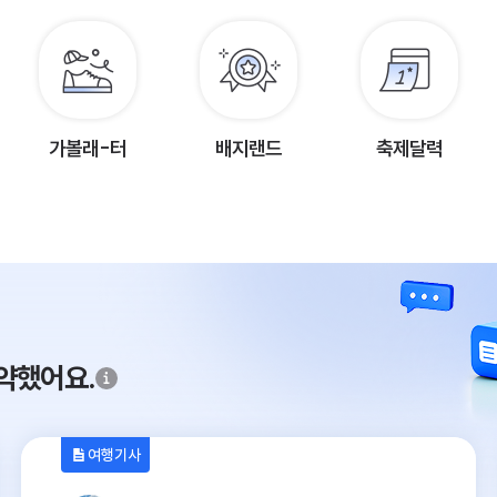
가볼래-터
배지랜드
축제달력
약했어요.
여행기사