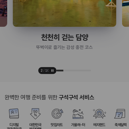
천천히 걷는 담양
뚜벅이로 즐기는 감성 충전 코스
2
/
10
완벽한 여행 준비를 위한
구석구석 서비스
디지털
대한민국
맛집차트
가볼래-터
배지랜드
축제달력