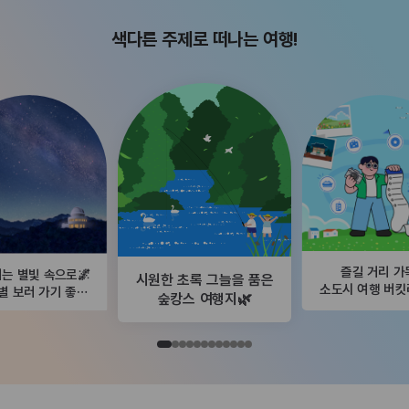
색다른 주제로 떠나는 여행!
즐길 거리 가
는 별빛 속으로🌌
시원한 초록 그늘을 품은
소도시 여행 버
별 보러 가기 좋은
숲캉스 여행지🌿
곳