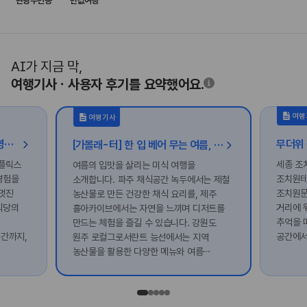
관광주민증
반값여행
AI가 지금 막,
여행기사ㆍ사용자 후기를 요약했어요.
여행
여행기사
땅끝 해남 여행 :: 영화 〈호프〉 촬영지 남창리부터 넷플릭스 〈동궁〉 촬영지 도솔암 등
[가볼래-터] 한 입 베어 무는 여름, 입맛 살리는 미식 여행
넷플릭스
세종 조
여름의 입맛을 살리는 미식 여행을
경험을
조치원테
소개합니다. 파주 채식공간 녹두에서는 제철
멋진
조치원문
농산물로 만든 건강한 채식 요리를, 제주
식당의
거리에 
흘아카이브에서는 자연을 느끼며 디저트를
추억을 
만드는 체험을 즐길 수 있습니다. 강원도
간까지,
공간에서
원주 로컬그로서란트 능선에서는 지역
농산물을 활용한 다양한 메뉴와 여름
노을을
디저트를 맛볼 수 있어요. 친구와 함께
여유로운 미식 여행을 떠나보세요!