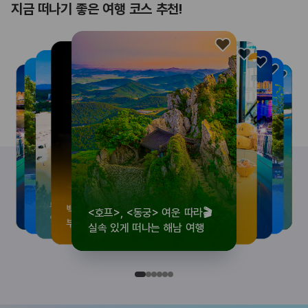
지금 떠나기 좋은 여행 코스 추천!
<호프>, <동궁> 여운 따라🎬
로컬 감성 수집!
우리말이 더 재미있어지는
뚜벅이 여행자 주목🚶
백제의 숨결을 따라,
<호프>, <동궁> 여운 따라🎬
로컬 감성 수집!
우리말이 더 재미있어지는
숲길부터 천년 고찰까지!
뚜벅이 여행자 주목🚶
백제의 숨결을 따라,
숲길부터 천년 고찰까지!
숲길부터 천년 고찰까지!
뚜벅이 여행자 주목🚶
우리말이 더 재미있어지는
백제의 숨결을 따라,
로컬 감성 수집!
<호프>, <동궁> 여운 따라🎬
실속 있게 떠나는 해남 여행
전국 로컬 기념품숍 3곳⭐
세종 한글 여행
양양 1박 2일 코스
부여에서 만나는 여름
실속 있게 떠나는 해남 여행
전국 로컬 기념품숍 3곳⭐
세종 한글 여행
마음에 쉼을 더하는 부안
양양 1박 2일 코스
부여에서 만나는 여름
마음에 쉼을 더하는 부안
마음에 쉼을 더하는 부안
양양 1박 2일 코스
세종 한글 여행
부여에서 만나는 여름
전국 로컬 기념품숍 3곳⭐
실속 있게 떠나는 해남 여행