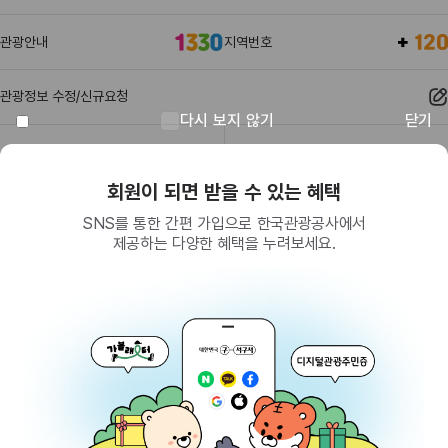
관광안내
지역번호
관광정보 수정/신규요청
다시 보지 않기
닫기
관광정보
유관기관
회원이 되면 받을 수 있는 혜택
SNS를 통한 간편 가입으로 한국관광공사에서
제공하는 다양한 혜택을 누려보세요.
(26464) 강원특별자치도 원주시 세계로 10
대표전화
033-738-3000 (유료, 평일 09시~18시)
사업자등록번호
202-81-50707
통신판매업신고
제2009-서울중구-1234호
이용 가이드
찾아오시는 길