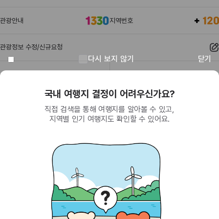
관광안내
지역번호
관광정보 수정/신규요청
다시 보지 않기
닫기
관광정보
유관기관
회원이 되면 받을 수 있는 혜택
SNS를 통한 간편 가입으로 한국관광공사에서
제공하는 다양한 혜택을 누려보세요.
(26464) 강원특별자치도 원주시 세계로 10
대표전화
033-738-3000 (유료, 평일 09시~18시)
사업자등록번호
202-81-50707
통신판매업신고
제2009-서울중구-1234호
이용 가이드
찾아오시는 길