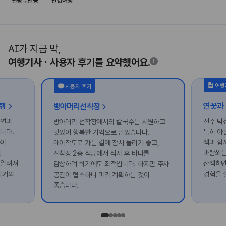
관광주민증
반값여행
AI가 지금 막,
여행기사ㆍ사용자 후기를 요약했어요.
여행
사용자 후기
여행
방아머리선착장
자연과
전주 덕
방아머리 선착장에서의 칼국수는 시원하고
니다.
특히 아
맛있어 행복한 기억으로 남았습니다.
숲이
책과 함
대이작도로 가는 길에 잠시 들리기 좋고,
옛
바람쐬는
선착장 2층 식당에서 식사 후 바다를
 알려져
산책하면
감상하며 쉬기에도 최적입니다. 하지만 주차
과거의
경험을 
공간이 협소하니 미리 계획하는 것이
좋습니다.