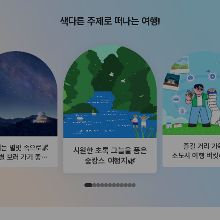
색다른 주제로 떠나는 여행!
즐길 거리 가
는 별빛 속으로🌌
시원한 초록 그늘을 품은
소도시 여행 버
별 보러 가기 좋은
숲캉스 여행지🌿
곳