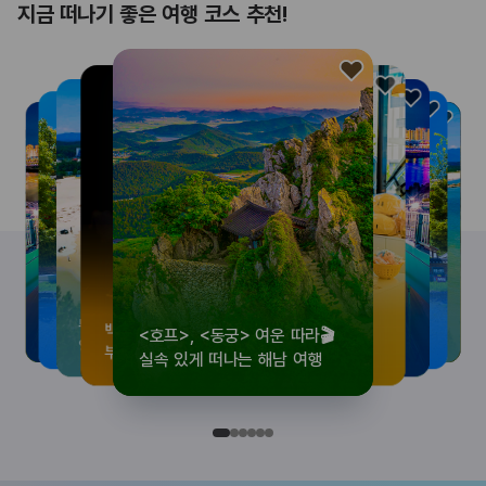
지금 떠나기 좋은 여행 코스 추천!
<호프>, <동궁> 여운 따라🎬
로컬 감성 수집!
우리말이 더 재미있어지는
뚜벅이 여행자 주목🚶
백제의 숨결을 따라,
<호프>, <동궁> 여운 따라🎬
로컬 감성 수집!
우리말이 더 재미있어지는
숲길부터 천년 고찰까지!
뚜벅이 여행자 주목🚶
백제의 숨결을 따라,
숲길부터 천년 고찰까지!
숲길부터 천년 고찰까지!
뚜벅이 여행자 주목🚶
우리말이 더 재미있어지는
백제의 숨결을 따라,
로컬 감성 수집!
<호프>, <동궁> 여운 따라🎬
실속 있게 떠나는 해남 여행
전국 로컬 기념품숍 3곳⭐
세종 한글 여행
양양 1박 2일 코스
부여에서 만나는 여름
실속 있게 떠나는 해남 여행
전국 로컬 기념품숍 3곳⭐
세종 한글 여행
마음에 쉼을 더하는 부안
양양 1박 2일 코스
부여에서 만나는 여름
마음에 쉼을 더하는 부안
마음에 쉼을 더하는 부안
양양 1박 2일 코스
세종 한글 여행
부여에서 만나는 여름
전국 로컬 기념품숍 3곳⭐
실속 있게 떠나는 해남 여행