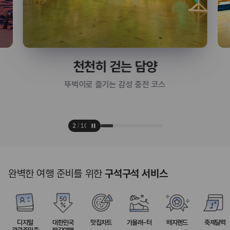
천천히 걷는 담양
뚜벅이로 즐기는 감성 충전 코스
2
/
10
완벽한 여행 준비를 위한
구석구석 서비스
디지털
대한민국
맛집차트
가볼래-터
배지랜드
축제달력