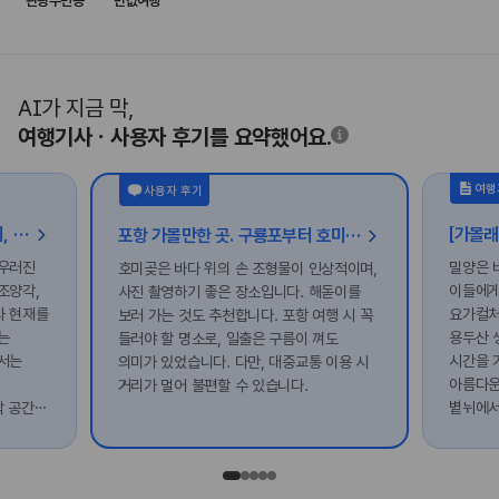
관광주민증
반값여행
AI가 지금 막,
여행기사ㆍ사용자 후기를 요약했어요.
여행
사용자 후기
오래된 풍류에서 호국의 기억까지, 영천 시간 여행
포항 가볼만한 곳. 구룡포부터 호미곶까지, 사색하며 걷는 포항 여행 코스
어우러진
밀양은 
호미곶은 바다 위의 손 조형물이 인상적이며,
조양각,
이들에게
사진 촬영하기 좋은 장소입니다. 해돋이를
와 현재를
요가컬처
보러 가는 것도 추천합니다. 포항 여행 시 꼭
는
용두산 
들러야 할 명소로, 일출은 구름이 껴도
서는
시간을 
의미가 있었습니다. 다만, 대중교통 이용 시
아름다운
거리가 멀어 불편할 수 있습니다.
각 공간은
볕뉘에서
 기회를