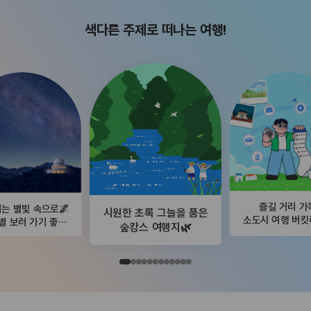
색다른 주제로 떠나는 여행!
즐길 거리 가
는 별빛 속으로🌌
시원한 초록 그늘을 품은
소도시 여행 버
별 보러 가기 좋은
숲캉스 여행지🌿
곳