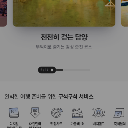
천천히 걷는 담양
뚜벅이로 즐기는 감성 충전 코스
2
/
10
완벽한 여행 준비를 위한
구석구석 서비스
디지털
대한민국
맛집차트
가볼래-터
배지랜드
축제달력