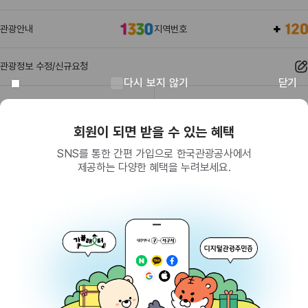
관광안내
지역번호
관광정보 수정/신규요청
다시 보지 않기
닫기
관광정보
유관기관
회원이 되면 받을 수 있는 혜택
SNS를 통한 간편 가입으로 한국관광공사에서
제공하는 다양한 혜택을 누려보세요.
(26464) 강원특별자치도 원주시 세계로 10
대표전화
033-738-3000 (유료, 평일 09시~18시)
사업자등록번호
202-81-50707
통신판매업신고
제2009-서울중구-1234호
이용 가이드
찾아오시는 길