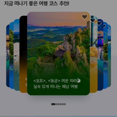
지금 떠나기 좋은 여행 코스 추천!
<호프>, <동궁> 여운 따라🎬
로컬 감성 수집!
우리말이 더 재미있어지는
뚜벅이 여행자 주목🚶
백제의 숨결을 따라,
<호프>, <동궁> 여운 따라🎬
로컬 감성 수집!
우리말이 더 재미있어지는
숲길부터 천년 고찰까지!
뚜벅이 여행자 주목🚶
백제의 숨결을 따라,
숲길부터 천년 고찰까지!
숲길부터 천년 고찰까지!
뚜벅이 여행자 주목🚶
우리말이 더 재미있어지는
백제의 숨결을 따라,
로컬 감성 수집!
<호프>, <동궁> 여운 따라🎬
실속 있게 떠나는 해남 여행
전국 로컬 기념품숍 3곳⭐
세종 한글 여행
양양 1박 2일 코스
부여에서 만나는 여름
실속 있게 떠나는 해남 여행
전국 로컬 기념품숍 3곳⭐
세종 한글 여행
마음에 쉼을 더하는 부안
양양 1박 2일 코스
부여에서 만나는 여름
마음에 쉼을 더하는 부안
마음에 쉼을 더하는 부안
양양 1박 2일 코스
세종 한글 여행
부여에서 만나는 여름
전국 로컬 기념품숍 3곳⭐
실속 있게 떠나는 해남 여행