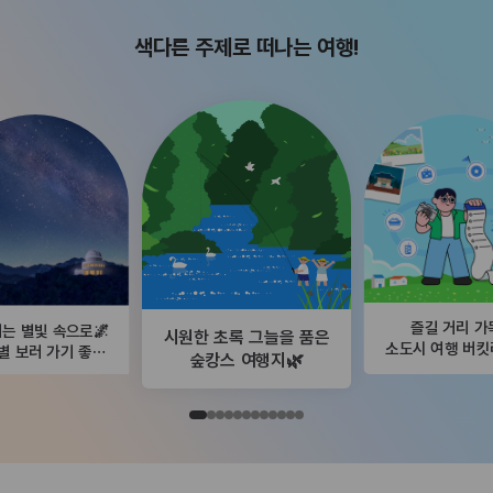
색다른 주제로 떠나는 여행!
즐길 거리 가
는 별빛 속으로🌌
시원한 초록 그늘을 품은
소도시 여행 버
별 보러 가기 좋은
숲캉스 여행지🌿
곳