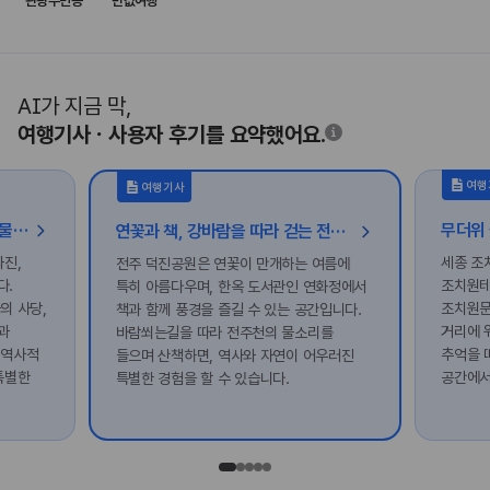
관광주민증
반값여행
AI가 지금 막,
여행기사ㆍ사용자 후기를 요약했어요.
여행
여행기사
글과 뜻으로 시대를 밝힌 홍성 인물 여행
연꽃과 책, 강바람을 따라 걷는 전주 감성 여행
좌진,
세종 조
전주 덕진공원은 연꽃이 만개하는 여름에
다.
조치원테
특히 아름다우며, 한옥 도서관인 연화정에서
의 사당,
조치원문
책과 함께 풍경을 즐길 수 있는 공간입니다.
과
거리에 
바람쐬는길을 따라 전주천의 물소리를
 역사적
추억을 
들으며 산책하면, 역사와 자연이 어우러진
특별한
공간에서
특별한 경험을 할 수 있습니다.