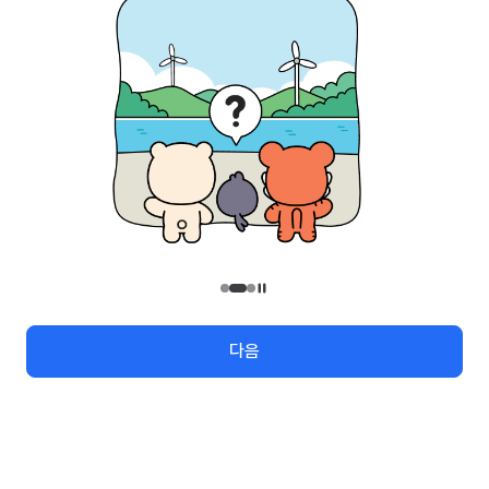
관광안내
지역번호
관광정보 수정/신규요청
관광정보
유관기관
(26464) 강원특별자치도 원주시 세계로 10
대표전화
033-738-3000 (유료, 평일 09시~18시)
대구석 회원이 되어볼래요!
사업자등록번호
202-81-50707
메뉴
검색
여행지도
로그인
통신판매업신고
제2009-서울중구-1234호
이용 가이드
찾아오시는 길