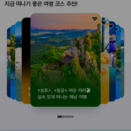
지금 떠나기 좋은 여행 코스 추천!
<호프>, <동궁> 여운 따라🎬
로컬 감성 수집!
우리말이 더 재미있어지는
뚜벅이 여행자 주목🚶
백제의 숨결을 따라,
<호프>, <동궁> 여운 따라🎬
로컬 감성 수집!
우리말이 더 재미있어지는
숲길부터 천년 고찰까지!
뚜벅이 여행자 주목🚶
백제의 숨결을 따라,
숲길부터 천년 고찰까지!
숲길부터 천년 고찰까지!
뚜벅이 여행자 주목🚶
우리말이 더 재미있어지는
백제의 숨결을 따라,
로컬 감성 수집!
<호프>, <동궁> 여운 따라🎬
실속 있게 떠나는 해남 여행
전국 로컬 기념품숍 3곳⭐
세종 한글 여행
양양 1박 2일 코스
부여에서 만나는 여름
실속 있게 떠나는 해남 여행
전국 로컬 기념품숍 3곳⭐
세종 한글 여행
마음에 쉼을 더하는 부안
양양 1박 2일 코스
부여에서 만나는 여름
마음에 쉼을 더하는 부안
마음에 쉼을 더하는 부안
양양 1박 2일 코스
세종 한글 여행
부여에서 만나는 여름
전국 로컬 기념품숍 3곳⭐
실속 있게 떠나는 해남 여행