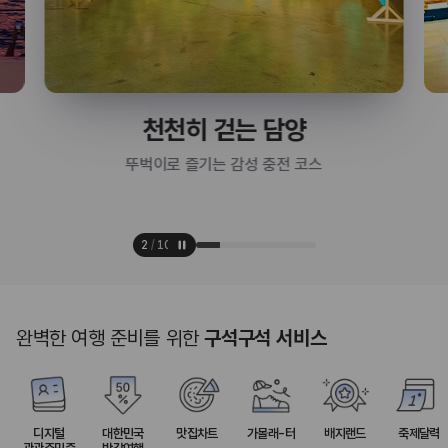
천천히 걷는 담양
뚜벅이로 즐기는 감성 충전 코스
2
/
10
완벽한 여행 준비를 위한
구석구석 서비스
디지털
대한민국
맛집차트
가볼래-터
배지랜드
축제달력