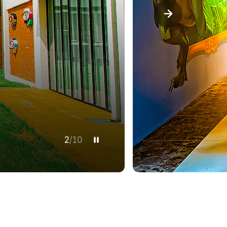
3
/
10