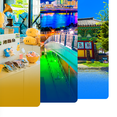
뚜벅이 여행자 주목🚶
백제의 숨결을 따라,
<호프>, <동궁> 여운 따라🎬
로컬 감성 수집!
우리말이 더 재미있어지는
숲길부터 천년 고찰까지!
뚜벅이 여행자 주목🚶
백제의 숨결을 따라,
숲길부터 천년 고찰까지!
말이 더 재미있어지는
양양 1박 2일 코스
부여에서 만나는 여름
실속 있게 떠나는 해남 여행
전국 로컬 기념품숍 3곳⭐
세종 한글 여행
마음에 쉼을 더하는 부안
양양 1박 2일 코스
부여에서 만나는 여름
마음에 쉼을 더하는 부안
 한글 여행