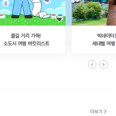
즐길 거리 가득!
빅데이터
소도시 여행 버킷리스트
세대별 여행
더보기