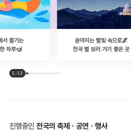
에서 즐기는
쏟아지는 별빛 속으로🌌
한 하루🤿
전국 별 보러 가기 좋은 곳
1
/
12
진행중인
전국의 축제ㆍ공연ㆍ행사