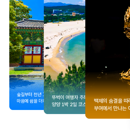
, <동궁> 여운 따라🎬
성 수집!
이 더 재미있어지는
숲길부터 천년 고찰까지!
뚜벅이 여행자 주목🚶
게 떠나는 해남 여행
컬 기념품숍 3곳⭐
글 여행
백제의 숨결을 따
마음에 쉼을 더하는 부안
양양 1박 2일 코스
부여에서 만나는 