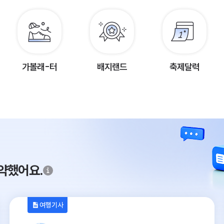
가볼래-터
배지랜드
축제달력
약했어요.
여행기사