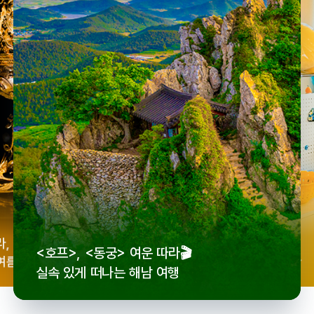
우리
라,
로컬 감성 수집!
<호프>, <동궁> 여운 따라🎬
세종
여름
전국 로컬 기념품숍 3곳⭐
실속 있게 떠나는 해남 여행