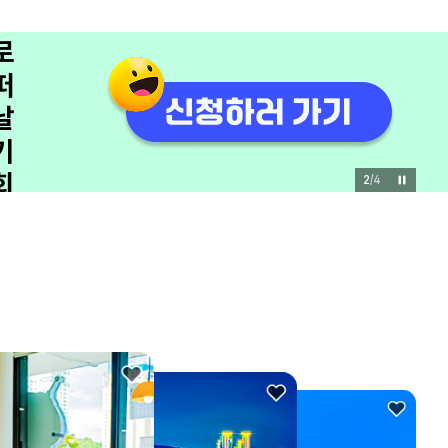
쟁
이
모
집
관
광
3
/
4
을
바
꾸
는
유
쾌
한
한
마
디