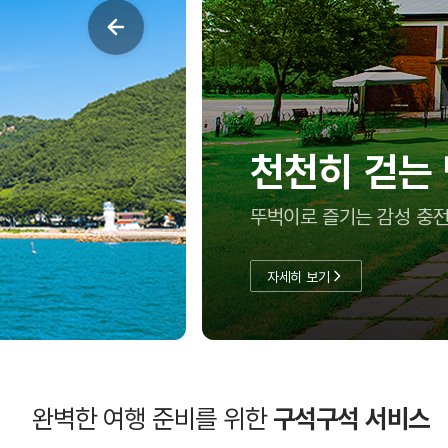
히 걷는 담양
 즐기는 감성 충전 코스
기
완벽한 여행 준비를 위한
구석구석 서비스