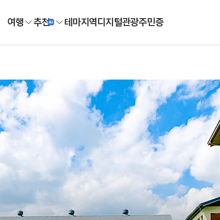
여행
추천
테마
지역
디지털
관광주민증