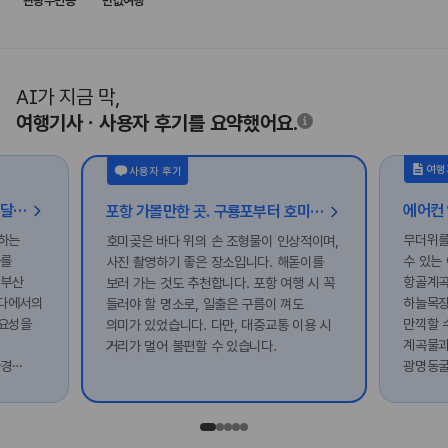
관광주민증
반값여행
AI가 지금 막,
여행기사ㆍ사용자 후기를 요약했어요.
여행
사용자 후기
[바다 Pick!] 끼는 방식은 저마다 달라도, 바다는 누구에게나 열려 있다
포항 가볼만한 곳. 구룡포부터 호미곶까지, 사색하며 걷는 포항 여행 코스
하는
무더위를
호미곶은 바다 위의 손 조형물이 인상적이며,
다를
수 있는
사진 촬영하기 좋은 장소입니다. 해돋이를
 부산
항골계곡
보러 가는 것도 추천합니다. 포항 여행 시 꼭
바다에서의
하늘목장
들러야 할 명소로, 일출은 구름이 껴도
중요성을
만끽할 
의미가 있었습니다. 다만, 대중교통 이용 시
계곡물과
거리가 멀어 불편할 수 있습니다.
환경
광명동굴
단위 방