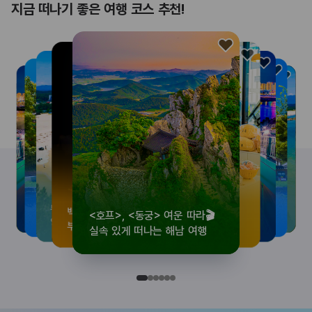
지금 떠나기 좋은 여행 코스 추천!
<호프>, <동궁> 여운 따라🎬
로컬 감성 수집!
우리말이 더 재미있어지는
뚜벅이 여행자 주목🚶
백제의 숨결을 따라,
<호프>, <동궁> 여운 따라🎬
로컬 감성 수집!
우리말이 더 재미있어지는
숲길부터 천년 고찰까지!
뚜벅이 여행자 주목🚶
백제의 숨결을 따라,
숲길부터 천년 고찰까지!
숲길부터 천년 고찰까지!
뚜벅이 여행자 주목🚶
우리말이 더 재미있어지는
백제의 숨결을 따라,
로컬 감성 수집!
<호프>, <동궁> 여운 따라🎬
실속 있게 떠나는 해남 여행
전국 로컬 기념품숍 3곳⭐
세종 한글 여행
양양 1박 2일 코스
부여에서 만나는 여름
실속 있게 떠나는 해남 여행
전국 로컬 기념품숍 3곳⭐
세종 한글 여행
마음에 쉼을 더하는 부안
양양 1박 2일 코스
부여에서 만나는 여름
마음에 쉼을 더하는 부안
마음에 쉼을 더하는 부안
양양 1박 2일 코스
세종 한글 여행
부여에서 만나는 여름
전국 로컬 기념품숍 3곳⭐
실속 있게 떠나는 해남 여행