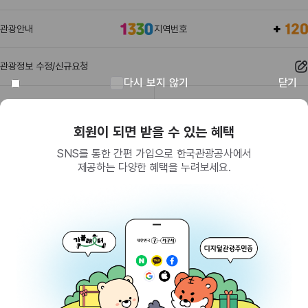
관광안내
지역번호
관광정보 수정/신규요청
다시 보지 않기
닫기
관광정보
유관기관
회원이 되면 받을 수 있는 혜택
SNS를 통한 간편 가입으로 한국관광공사에서
제공하는 다양한 혜택을 누려보세요.
(26464) 강원특별자치도 원주시 세계로 10
대표전화
033-738-3000 (유료, 평일 09시~18시)
사업자등록번호
202-81-50707
통신판매업신고
제2009-서울중구-1234호
이용 가이드
찾아오시는 길