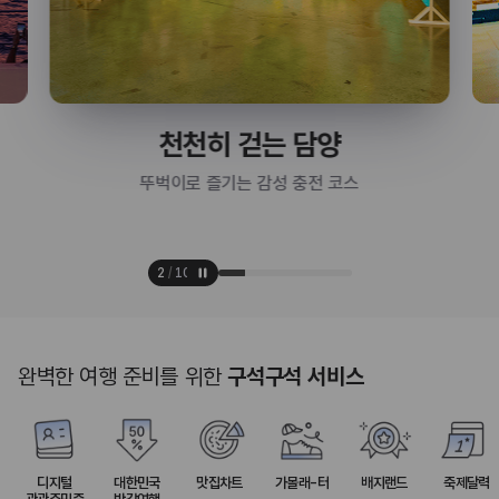
천천히 걷는 담양
뚜벅이로 즐기는 감성 충전 코스
2
/
10
완벽한 여행 준비를 위한
구석구석 서비스
디지털
대한민국
맛집차트
가볼래-터
배지랜드
축제달력