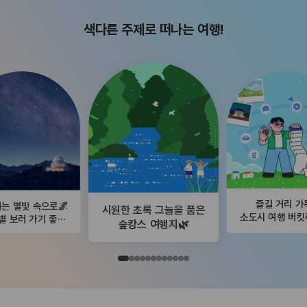
색다른 주제로 떠나는 여행!
즐길 거리 가
는 별빛 속으로🌌
시원한 초록 그늘을 품은
소도시 여행 버
별 보러 가기 좋은
숲캉스 여행지🌿
곳