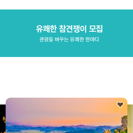
유쾌한 참견쟁이 모집
관광을 바꾸는 유쾌한 한마디