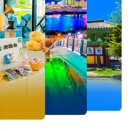
뚜벅이 여행자 주목🚶
백제의 숨결을 따라,
<호프>, <동궁> 여운 따라🎬
로컬 감성 수집!
우리말이 더 재미있어지는
숲길부터 천년 고찰까지!
뚜벅이 여행자 주목🚶
백제의 숨결을 따라,
숲길부터 천년 고찰까지!
말이 더 재미있어지는
양양 1박 2일 코스
부여에서 만나는 여름
실속 있게 떠나는 해남 여행
전국 로컬 기념품숍 3곳⭐
세종 한글 여행
마음에 쉼을 더하는 부안
양양 1박 2일 코스
부여에서 만나는 여름
마음에 쉼을 더하는 부안
 한글 여행