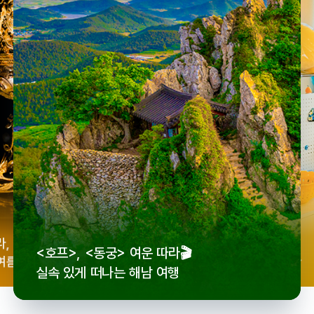
우리
라,
로컬 감성 수집!
<호프>, <동궁> 여운 따라🎬
세종
여름
전국 로컬 기념품숍 3곳⭐
실속 있게 떠나는 해남 여행