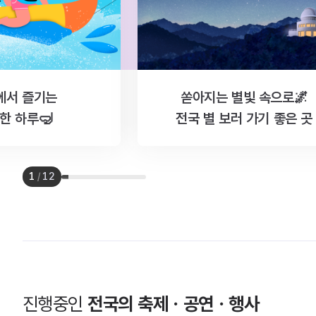
에서 즐기는
쏟아지는 별빛 속으로🌌
한 하루🤿
전국 별 보러 가기 좋은 곳
1
/
12
진행중인
전국의 축제ㆍ공연ㆍ행사