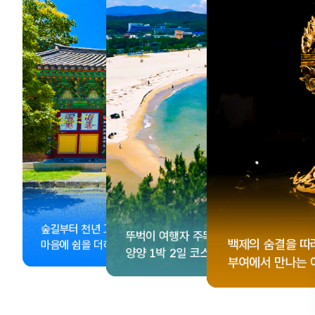
, <동궁> 여운 따라🎬
성 수집!
이 더 재미있어지는
숲길부터 천년 고찰까지!
뚜벅이 여행자 주목🚶
게 떠나는 해남 여행
컬 기념품숍 3곳⭐
글 여행
백제의 숨결을 따
마음에 쉼을 더하는 부안
양양 1박 2일 코스
부여에서 만나는 