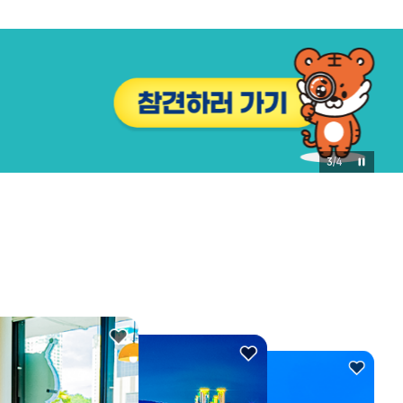
3
/
4