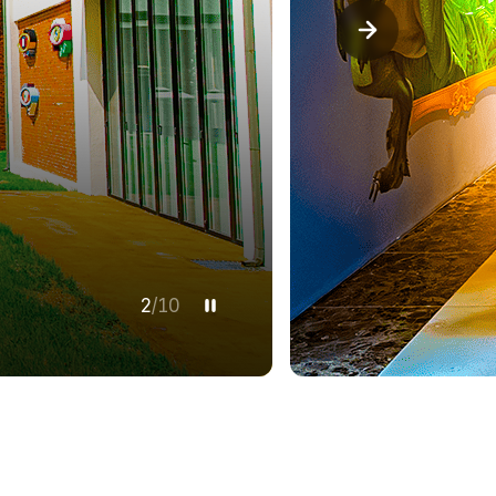
3
/
10