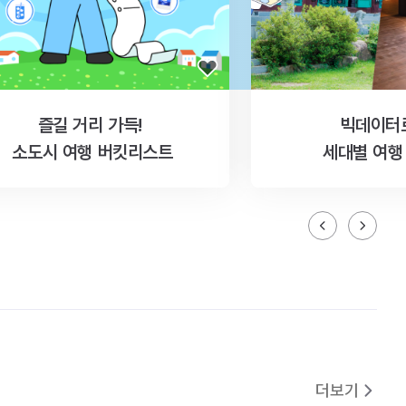
즐길 거리 가득!
빅데이터
소도시 여행 버킷리스트
세대별 여행
더보기