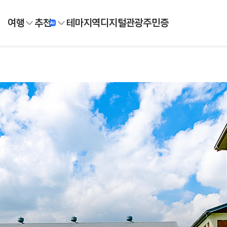
여행
추천
테마
지역
디지털
관광주민증