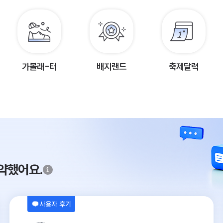
가볼래-터
배지랜드
축제달력
약했어요.
사용자 후기