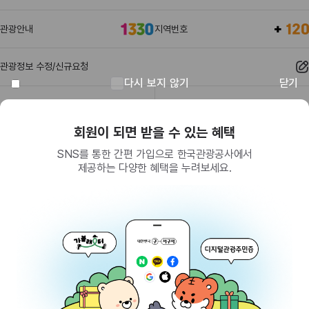
관광안내
지역번호
관광정보 수정/신규요청
다시 보지 않기
닫기
관광정보
유관기관
회원이 되면 받을 수 있는 혜택
SNS를 통한 간편 가입으로 한국관광공사에서
제공하는 다양한 혜택을 누려보세요.
(26464) 강원특별자치도 원주시 세계로 10
대표전화
033-738-3000 (유료, 평일 09시~18시)
사업자등록번호
202-81-50707
통신판매업신고
제2009-서울중구-1234호
이용 가이드
찾아오시는 길