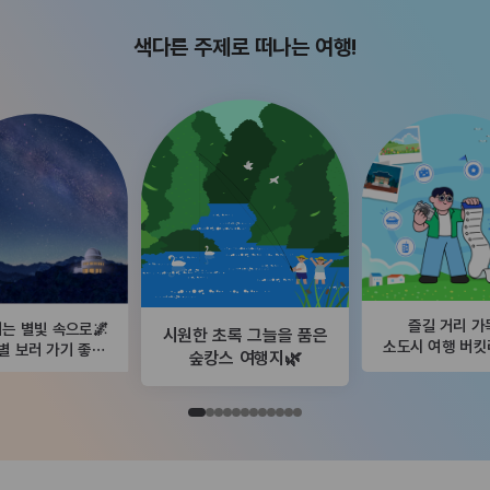
색다른 주제로 떠나는 여행!
즐길 거리 가
는 별빛 속으로🌌
시원한 초록 그늘을 품은
소도시 여행 버
별 보러 가기 좋은
숲캉스 여행지🌿
곳