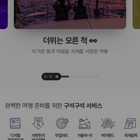
더위는 모른 척 👀
뜨거운 몸과 마음을 식혀줄 시원한 여행
2
/
10
완벽한 여행 준비를 위한
구석구석 서비스
디지털
대한민국
맛집차트
가볼래-터
배지랜드
축제달력