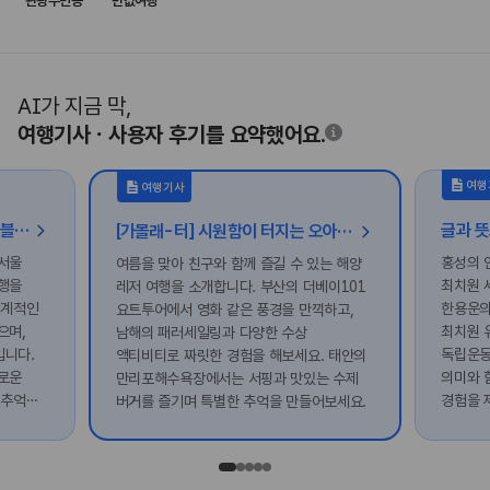
관광주민증
반값여행
AI가 지금 막,
여행기사ㆍ사용자 후기를 요약했어요.
여행
여행기사
[가볼래-터] 지붕 아래 아트 트래블, 시원한 감성 데이트
[가볼래-터] 시원함이 터지는 오아시스, 친구와 함께 가는 해양 레저 여행
서울
홍성의 
여름을 맞아 친구와 함께 즐길 수 있는 해양
행을
최치원 
레저 여행을 소개합니다. 부산의 더베이101
세계적인
한용운의
요트투어에서 영화 같은 풍경을 만끽하고,
으며,
최치원 
남해의 패러세일링과 다양한 수상
입니다.
독립운동
액티비티로 짜릿한 경험을 해보세요. 태안의
로운
의미와 
만리포해수욕장에서는 서핑과 맛있는 수제
 추억을
경험을 
버거를 즐기며 특별한 추억을 만들어보세요.